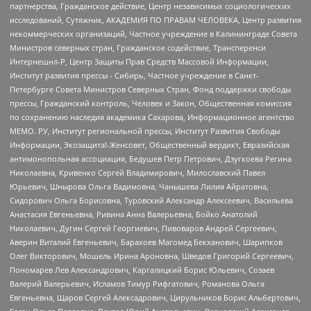
партнерства, Гражданское действие, Центр независимых социологических
исследований, Сутяжник, АКАДЕМИЯ ПО ПРАВАМ ЧЕЛОВЕКА, Центр развития
некоммерческих организаций, Частное учреждение в Калининграде Совета
Министров северных стран, Гражданское содействие, Трансперенси
Интернешнл-Р, Центр Защиты Прав Средств Массовой Информации,
Институт развития прессы - Сибирь, Частное учреждение в Санкт-
Петербурге Совета Министров Северных Стран, Фонд поддержки свободы
прессы, Гражданский контроль, Человек и Закон, Общественная комиссия
по сохранению наследия академика Сахарова, Информационное агентство
МЕМО. РУ, Институт региональной прессы, Институт Развития Свободы
Информации, Экозащита!-Женсовет, Общественный вердикт, Евразийская
антимонопольная ассоциация, Бедушев Петр Петрович, Дзугкоева Регина
Николаевна, Кривенко Сергей Владимирович, Милославский Павел
Юрьевич, Шнырова Ольга Вадимовна, Чанышева Лилия Айратовна,
Сидорович Ольга Борисовна, Туровский Александр Алексеевич, Васильева
Анастасия Евгеньевна, Ривина Анна Валерьевна, Бойко Анатолий
Николаевич, Дугин Сергей Георгиевич, Пивоваров Андрей Сергеевич,
Аверин Виталий Евгеньевич, Барахоев Магомед Бекханович, Шарипков
Олег Викторович, Мошель Ирина Ароновна, Шведов Григорий Сергеевич,
Пономарев Лев Александрович, Каргалицкий Борис Юльевич, Созаев
Валерий Валерьевич, Исламов Тимур Рифгатович, Романова Ольга
Евгеньевна, Щаров Сергей Алексадрович, Цирульников Борис Альбертович,