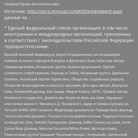
Захаров Герман Константинович
Источник:
http://unro.minjust.ru/NKOForeignAgent.aspx
данные на
24.03.2022
* Единый федеральный список организаций, в том числе
иностранных и международных организаций, признанных
в соответствии с законодательством Российской Федерации
террористическими:
Высший военный Маджлисуль Шура Объединенных сил моджахедов
Кавказа, Конгресс народов Ичкерии и Дагестана, База, Асбат аль-Ансар,
Священная война, Исламская группа, Братья-мусульмане, Партия
исламского освобождения, Лашкар-И-Тайба, Исламская группа, Движение
Талибан, Исламская партия Туркестана, Общество социальных реформ,
Общество возрождения исламского наследия, Дом двух святых, Джунд аш-
Шам, Исламский джихад, Аль-Каида, Имарат Кавказ, АБТО, Правый сектор,
Исламское государство, Джабха аль-Нусра ли-Ахль аш-Шам, Народное
ополчение имени К. Минина и Д. Пожарского, Аджр от Аллаха Субхану уа
Тагьаля SHAM, АУМ Синрике, Муджахеды джамаата Ат-Тавхида Валь-Джихад,
Чистопольский Джамаат, Рохнамо ба суи давлати исломи, Террористическое
сообщество Сеть, Катиба Таухид валь-Джихад, Хайят Тахрир аш-Шам, Ахлю
Сунна Валь Джамаа, National Socialism/White Power, Артподготовка,
Религиозная группа “Джамаат “Красный пахарь”, Колумбайн, Хатлонский