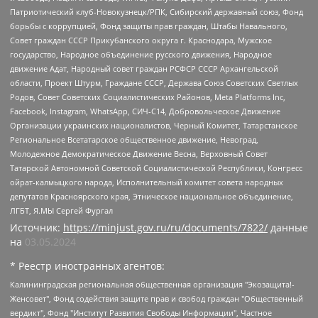
Патриотический клуб-Новокузнецк/РПК, Сибирский державный союз, Фонд
борьбы с коррупцией, Фонд защиты прав граждан, Штабы Навального,
Совет граждан СССР Прикубанского округа г. Краснодара, Мужское
государство, Народное объединение русского движения, Народное
движение Адат, Народный совет граждан РСФСР СССР Архангельской
области, Проект Штурм, Граждане СССР, Держава Союз Советских Светлых
Родов, Совет Советских Социалистических Районов, Meta Platforms Inc,
Facebook, Instagram, WhatsApp, СИЧ-С14, Добровольческое Движение
Организации украинских националистов, Черный Комитет, Татарстанское
Региональное Всетатарское общественное движение, Невоград,
Молодежное Демократическое Движение Весна, Верховный Совет
Татарской Автономной Советской Социалистической Республики, Конгресс
ойрат-калмыцкого народа, Исполнительный комитет совета народных
депутатов Красноярского края, Этническое национальное объединение,
ЛГБТ, Я.МЫ Сергей Фургал
Источник:
https://minjust.gov.ru/ru/documents/7822/
данные
на
03.05.2024
* Реестр иностранных агентов:
Калининградская региональная общественная организация "Экозащита!-Женсовет", Фонд содействия защите прав и свобод граждан "Общественный вердикт", Фонд "Институт Развития Свободы Информации", Частное учреждение "Информационное агентство МЕМО. РУ", Региональная общественная организация "Общественная комиссия по сохранению наследия академика Сахарова", Фонд поддержки свободы прессы, Санкт-Петербургская общественная правозащитная организация "Гражданский контроль", Межрегиональная общественная организация "Информационно-просветительский центр "Мемориал", Региональный Фонд "Центр Защиты Прав Средств Массовой Информации", с 05.12.2023 Фонд "Центр Защиты Прав Средств массовой информации", Региональная общественная благотворительная организация помощи беженцам и мигрантам "Гражданское содействие", Негосударственное образовательное учреждение дополнительного профессионального образования (повышение квалификации) специалистов "АКАДЕМИЯ ПО ПРАВАМ ЧЕЛОВЕКА", Свердловская региональная общественная организация "Сутяжник", Автономная некоммерческая организация "Центр независимых социологических исследований", Союз общественных объединений "Российский исследовательский центр по правам человека", Региональное общественное учреждение научно-информационный центр "МЕМОРИАЛ", Некоммерческая организация "Фонд защиты гласности", Автономная некоммерческая организация "Институт прав человека", Городская общественная организация "Екатеринбургское общество "МЕМОРИАЛ", Городская общественная организация "Рязанское историко-просветительское и правозащитное общество "Мемориал" (Рязанский Мемориал), Челябинский региональный орган общественной самодеятельности – женское общественное объединение "Женщины Евразии", Челябинский региональный орган общественной самодеятельности "Уральская правозащитная группа", Фонд содействия защите здоровья и социальной справедливости имени Андрея Рылькова, Автономная Некоммерческая Организация "Аналитический Центр Юрия Левады", Автономная некоммерческая организация социальной поддержки населения "Проект Апрель", Региональная общественная организация помощи женщинам и детям, находящимся в кризисной ситуации "Информационно-методический центр "Анна", Фонд содействия развитию массовых коммуникаций и правовому просвещению "Так-так-Так", Фонд содействия устойчивому развитию "Серебряная тайга", Свердловский региональный общественный фонд социальных проектов "Новое время", "Idel.Реалии", Кавказ.Реалии, Крым.Реалии, Телеканал Настоящее Время, Татаро-башкирская служба Радио Свобода (Azatliq Radiosi), Радио Свободная Европа/Радио Свобода (PCE/PC), "Сибирь.Реалии", "Фактограф", Благотворительный фонд помощи осужденным и их семьям, Автономная некоммерческая организация "Институт глобализации и социальных движений", Фонд "В защиту прав заключенных", Частное учреждение "Центр поддержки и содействия развитию средств массовой информации", Пензенский региональный общественный благотворительный фонд "Гражданский союз", "Север.Реалии", Некоммерческая организация Фонд "Правовая инициатива", Общество с ограниченной ответственностью "Радио Свободная Европа/Радио Свобода", Чешское информационное агентство "MEDIUM-ORIENT", Красноярская региональная общественная организация "Мы против СПИДа", Камалягин Денис Николаевич, Маркелов Сергей Евгеньевич, Пономарев Лев Александрович, Савицкая Людмила Алексеевна, Автономная некоммерческая организация "Центр по работе с проблемой насилия "НАСИЛИЮ.НЕТ", Межрегиональный профессиональный союз работников здравоохранения "Альянс врачей", Юридическое лицо, зарегистрированное в Латвийской Республике, SIA "Medusa Project" (регистрационный номер 40103797863, дата регистрации 10.06.2014), Некоммерческая организация "Фонд по борьбе с коррупцией", Автономная некоммерческая организация "Институт права и публичной политики", Баданин Роман Сергеевич, Гликин Максим Александрович, Железнова Мария Михайловна, Лукьянова Юлия Сергеевна, Маетная Елизавета Витальевна, Маняхин Петр Борисович, Чуракова Ольга Владимировна, Ярош Юлия Петровна, Юридическое лицо "The Insider SIA", зарегистрированное в Риге, Латвийская Республика (дата регистрации 26.06.2015), являющееся администратором доменного имени интернет-издания "The Insider SIA", https://theins.ru, Постернак Алексей Евгеньевич, Рубин Михаил Аркадьевич, Анин Роман Александрович, Юридическое лицо Istories fonds, зарегистрированное в Латвийской Республике (регистрационный номер 50008295751, дата регистрации 24.02.2020), Великовский Дмитрий Александрович, Долинина Ирина Николаевна, Мароховская Алеся Алексеевна, Шлейнов Роман Юрьевич, Шмагун Олеся Валентиновна, Общество с ограниченной ответственностью "Альтаир 2021", Общество с ограниченной ответственностью "Вега 2021", Общество с ограниченной ответственностью "Главный редактор 2021", Общество с ограниченной ответственностью "Ромашки монолит", Важенков Артем Валерьевич, Ивановская областная общественная организация "Центр гендерных исследований", Гурман Юрий Альбертович, Медиапроект "ОВД-Инфо", Егоров Владимир Владимирович, Жилинский Владимир Александрович, Общество с ограниченной ответственностью "ЗП", Иванова София Юрьевна, Карезина Инна Павловна, Кильтау Екатерина Викторовна, Петров Алексей Викторович, Пискунов Сергей Евгеньевич, Смирнов Сергей Сергеевич, Тихонов Михаил Сергеевич, Общество с ограниченной ответственностью "ЖУРНАЛИСТ-ИНОСТРАННЫЙ АГЕНТ", Арапова Галина Юрьевна, Вольтская Татьяна Анатольевна, Американская компания "Mason G.E.S. Anonymous Foundation" (США), являющаяся владельцем интернет-издания https://mnews.world/, Компания "Stichting Bellingcat", зарегистрированная в Нидерландах (дата регистрации 11.07.2018), Захаров Андрей Вячеславович, Клепиковская Екатерина Дмитриевна, Общество с ограниченной ответственностью "МЕМО", Перл Роман Александрович, Симонов Евгений Алексеевич, Соловьева Елена Анатольевна, Сотников Даниил Владимирович, Сурначева Елизавета Дмитриевна, Автономная некоммерческая организация по защите прав человека и информированию населения "Якутия – Наше Мнение", Общество с ограниченной ответственностью "Москоу диджитал медиа", с 26.01.2023 Общество с ограниченной ответственностью "Чайка Белые сады", Ветошкина Валерия Валерьевна, Заговора Максим Александрович, Межрегиональное общественное движение "Российская ЛГБТ - сеть", Оленичев Максим Владимирович, Павлов Иван Юрьевич, Скворцова Елена Сергеевна, Общество с ограниченной ответственностью "Как бы инагент", Кочетков Игорь Викторович, Общество с ограниченной ответственностью "Честные выборы", Еланчик Олег Александрович, Общество с ограниченной ответственностью "Нобелевский призыв", Гималова Регина Эмилевна, Григорьев Андрей Валерьевич, Григорьева Алина Александровна, Ассоциация по содействию защите прав призывников, альтернативнослужащих и военнослужащих "Правозащитная группа "Гражданин.Армия.Право", Хисамова Регина Фаритовна, Автономная некоммерческая организация по реализации социально-правовых программ "Лилит", Дальневосточное общественное движение "Маяк", Санкт-Петербургская ЛГБТ-инициативная группа "Выход", Инициативная группа ЛГБТ+ "Реверс", Алексеев Андрей Викторович, Бекбулатова Таисия Львовна, Беляев Иван Михайлович, Владыкина Елена Сергеевна, Гельман Марат Александрович, Никульшина Вероника Юрьевна, Толоконникова Надежда Андреевна, Шендерович Виктор Анатольевич, Общество с ограниченной ответственностью "Данное сообщение", Общество с ограниченной ответственностью Издательский дом "Новая глава", Айнбиндер Александра Александровна, Московский комьюнити-центр для ЛГБТ+инициатив, Благотворительный фонд развития филантропии, Deutsche Welle (Германия, Kurt-Schumacher-Strasse 3, 53113 Bonn), Борзунова Мария Михайловна, Воробьев Виктор Викторович, Голубева Анна Львовна, Константинова Алла Михайловна, Малкова Ирина Владимировна, Мурадов Мурад Абдулгалимович, Осетинская Елизавета Николаевна, Понасенков Евгений Николаевич, Ганапольский Матвей Юрьевич, Киселев Евгений Алексеевич, Борухович Ирина Григорьевна, Дремин Иван Тимофеевич, Дубровский Дмитрий Викторович, Красноярская региональная общественная организация поддержки и развития альтернативных образовательных технологий и межкультурных коммуникаций "ИНТЕРРА", Маяковская Екатерина Алексеевна, Фейгин Марк Захарович, Филимонов Андрей Викторович, Дзугкоева Регина Николаевна, Доброхотов Роман Александрович, Дудь Юрий Александрович, Елкин Сергей Владимирович, Кругликов Кирилл Игоревич, Сабунаева Мария Леонидовна, Семенов Алексей Владимирович, Шаинян Карен Багратович, Шульман Екатерина Михайловна, Асафьев Артур Валерьевич, Вахштайн Виктор Семенович, Венедиктов Алексей Алексеевич, Лушникова Екатерина Евгеньевна, Волков Леонид Михайлович, Невзоров Александр Глебович, Пархоменко Сергей Борисович, Сироткин Ярослав Николаевич, Кара-Мурза Владимир Владимирович, Баранова Наталья Владимировна, Гозман Леонид Яковлевич, Кагарлицкий Борис Юльевич, Климарев Михаил Валерьевич, Милов Владимир Станиславович, Автономная некоммерческая организация Краснодарский центр современного искусства "Типография", Моргенштерн Алишер Тагирович, Соболь Любовь Эдуардовна, Общество с ограниченной ответственностью "ЛИЗА НОРМ", Каспаров Гарри Кимович, Ходорковский Михаил Борисович, Общество с ограниченной ответственностью "Апрельские тезисы", Данилович Ирина Брониславовна, Кашин Олег Владимирович, Петров Николай Владимирович, Пивоваров Алексей Владимирович, Соколов Михаил Владимирович, Цветкова Юлия Владимировна, Чичваркин Евгений Александрович, Комитет против пыток/Команда против пыток, Общество с ограниченной ответственностью "Первый научный", Общество с ограниченной ответственностью "Вертолет и ко", Белоцерковская Вероника Борисовна, Кац Максим Евгеньевич, Лазарева Татьяна Юрьевна, Шаведдинов Руслан Табризович, Яшин Илья Валерьевич, Общество с ограниченной ответственностью "Иноагент ААВ", Алешковский Дмитрий Петрович, Альбац Евгения Марковна, Быков Дмитрий Львович, Галямина Юлия Евгеньевна, Лойко Сергей Леонидович, Мартынов Кирилл Константинович, Медведев Сергей Александрович, Крашенинников Федор Геннадиевич, Гордеева Катерина Вл