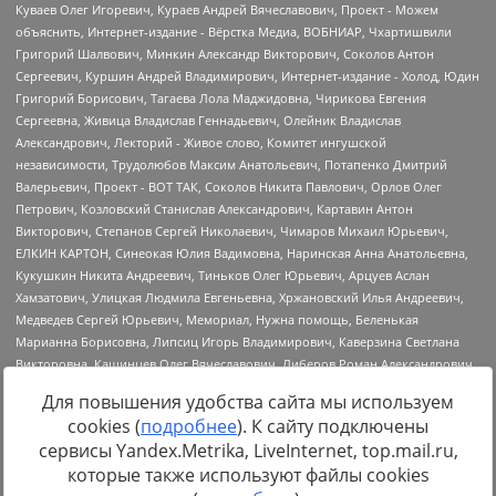
Для повышения удобства сайта мы используем
cookies (
подробнее
). К сайту подключены
сервисы Yandex.Metrika, LiveInternet, top.mail.ru,
Источник:
https://minjust.gov.ru/uploaded/files/reestr-
которые также используют файлы cookies
inostrannyih-agentov-22-03-2024.pdf
данные на
22.03.2024