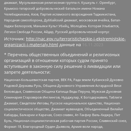
джамаат, Мусульманская религиозная группа п. Кушкуль г. Оренбург,
Крымско-татарский добровольческий батальон имени Номана
Челебиджихана, Азов, Партия исламского возрождения Таджикистана,
Народная самооборона, Дуббайский джамаат, московская ячейка, Батал-
Хаджи Белхороев, Маньяки Культ Убийц, Молодёжь Которая Улыбается,
Легион Свобода России, Айдар, Русский добровольческий корпус
Источник:
http://nac.gov.ru/terroristicheskie-i-ekstremistskie-
organizacii-i-materialy.html
данные на
16.11.2023
* Перечень общественных объединений и религиозных
организаций в отношении которых судом принято
вступившее в законную силу решение о ликвидации или
запрете деятельности:
Национал-большевистская партия, ВЕК РА, Рада земли Кубанской Духовно
Родовой Державы Русь, Община Духовного Управления Асгардской Веси
Беловодья, Славянская Община Капища Веды Перуна, Мужская Духовная
Семинария Староверов-Инглингов, Нурджулар, К Богодержавию, Таблиги
Джамаат, Свидетели Иеговы, Русское национальное единство, Национал-
социалистическое общество, Джамаат мувахидов, Объединенный Вилайат
Кабарды, Балкарии и Карачая, Союз славян, Ат-Такфир Валь-Хиджра, Пит
Буль, Национал-социалистическая рабочая партия России, Славянский союз,
Формат-18, Благородный Орден Дьявола, Армия воли народа,