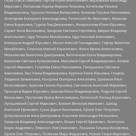
Гасан Ольга Павловна, Паутов Юрий Анатольевич, Верховский Александр
Маркович, Пислакова-Паркер Марина Петровна, Кочеткова Татьяна
Владимировна, Чуркина Наталья Валерьевна, Акимова Татьяна Николаевна,
Золотарева Екатерина Александровна, Рачинский Ян Збигневич, Жемкова
Елена Борисовна, Гудков Лев Дмитриевич, Илларионова Юлия Юрьевна,
Саранг Анна Васильевна, Захарова Светлана Сергеевна, Аверин Владимир
Анатольевич, Щур Татьяна Михайловна, Щур Николай Алексеевич,
Блинушов Андрей Юрьевич, Мосин Алексей Геннадьевич, Гефтер Валентин
Михайлович, Симонов Алексей Кириллович, Флиге Ирина Анатольевна,
Мельникова Валентина Дмитриевна, Вититинова Елена Владимировна,
Баженова Светлана Куприяновна, Максимов Сергей Владимирович, Беляев
Сергей Иванович, Голубева Елена Николаевна, Ганнушкина Светлана
Алексеевна, Закс Елена Владимировна, Буртина Елена Юрьевна, Гендель
Людмила Залмановна, Кокорина Екатерина Алексеевна, Шуманов Илья
Вячеславович, Арапова Галина Юрьевна, Свечников Анатолий Мариевич,
Прохоров Вадим Юрьевич, Шахова Елена Владимировна, Подузов Сергей
Васильевич, Протасова Ирина Вячеславовна, Литинский Леонид Борисович,
Лукашевский Сергей Маркович, Бахмин Вячеслав Иванович, Шабад
Анатолий Ефимович, Сухих Дарья Николаевна, Орлов Олег Петрович,
Добровольская Анна Дмитриевна, Королева Александра Евгеньевна,
Смирнов Владимир Александрович, Вицин Сергей Ефимович, Золотухин
Борис Андреевич, Левинсон Лев Семенович, Локшина Татьяна Иосифовна,
Орлов Олег Петрович, Полякова Мара Федоровна, Резник Генри Маркович,