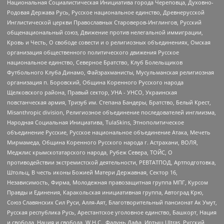
Национальная Социалистическая Инициатива города Череповца, Духовно-
Родовая Держава Русь, Русское национальное единство, Древнерусской
Инглистической церкви Православных Староверов-Инглингов, Русский
общенациональный союз, Движение против нелегальной иммиграции,
Кровь и Честь, О свободе совести и о религиозных объединениях, Омская
организация общественного политического движения Русское
национальное единство, Северное Братство, Клуб Болельщиков
Футбольного Клуба Динамо, Файзрахманисты, Мусульманская религиозная
организация п. Боровский, Община Коренного Русского народа
Щелковского района, Правый сектор, УНА - УНСО, Украинская
повстанческая армия, Тризуб им. Степана Бандеры, Братство, Белый Крест,
Misanthropic division, Религиозное объединение последователей инглиизма,
Народная Социальная Инициатива, TulaSkins, Этнополитическое
объединение Русские, Русское национальное объединение Атака, Мечеть
Мирмамеда, Община Коренного Русского народа г. Астрахани, ВОЛЯ,
Меджлис крымскотатарского народа, Рубеж Севера, ТОЙС, О
противодействии экстремистской деятельности, РЕВТАТПОД, Артподготовка,
Штольц, В честь иконы Божией Матери Державная, Сектор 16,
Независимость, Фирма, Молодежная правозащитная группа МПГ, Курсом
Правды и Единения, Каракольская инициативная группа, Автоград Крю,
Союз Славянских Сил Руси, Алля-Аят, Благотворительный пансионат Ак Умут,
Русская республика Русь, Арестантское уголовное единство, Башкорт, Нация
и свобода, Нация и свобода, W.H.С., Фалунь Дафа, Иртыш Ultras, Русский