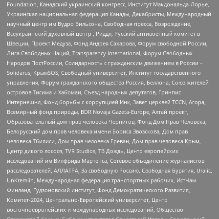
Foundation, Канадский украинский конгресс, Институт Макдональда-Лорье,
Украинская национальная федерация Канады, Декабристы, Международный
научный центр им Вудро Вильсона, Свободная пресса, Возрождение,
Всеукраинский духовный центр , Риддл, Русский антивоенный комитет в
Швеции, Проект Медуза, Фонд Андрея Сахарова, Форум свободной России,
Лига Свободных Наций, Transparеncy International, Форум Свободных
Народов ПостРоссии, Солидарность с гражданским движением в России –
Solidarus, КрымSOS, Свободный университет, Институт государственного
управления, Форум гражданского общества Россия, Беллона, Союз жителей
островов Тисима и Хабомаи, Съезд народных депутатов, Гринпис
Интернешнл, Фонд борьбы с коррупцией Инк, Завет церквей TCCN, Агора,
Всемирный фонд природы, BDR Novaja Gazeta-Europe, Алтай проект,
Образовательный дом прав человека Чернигов, Фонд Дом Прав Человека,
Белорусский дом прав человека имени Бориса Звозскова, Дом прав
человека Тбилиси, Дом прав человека Ереван, Дом прав человека Крым,
Центр дикого лосося, TVR Studios, ТВ Дождь, Центр европейских
исследований им Вилфрида Мартенса, Сетевое объединение журналистов
расследователей, АЛЛАТРА, За свободную Россию, Свободная Бурятия, Uralic,
UnKremlin, Международная федерация транспортных рабочих, ИстЧам
Финланд, Гудзоновский институт, Фонд Демократического Развития,
Комитет-2024, Центрально-Европейский университет, Центр
восточноевропейских и международных исследований, Общество