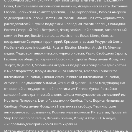
Сторожевой башни, Библии и трактатов Свидетелей Иеговы, Гражданский
Совет, Центр анализа европейской политики, Академическая сеть Восточная
Европа, Российский комитет действия, РЭНД корпорейшн, Русская Америка
за демократию в России, Настоящая Россия, Глобальная сеть журналистов-
расследователей, Служба поддержки, Свободная Россия Берлин, Свободная
Россия Северный Рейн-Вестфалия, Фонд глобальной помощи, Антивоенный
комитет России, Russie-Libertes, La Asocicion de Rusos Libres, Союз за
возвращение Северных территорий, Крымскотатарский Ресурсный Центр,
Глобальный союз IndustriALL, Russian Election Monitor, Article 19, Мнение
медиа, Федерация анархического черного креста, Радио Свободная Европа,
Германское общество изучения Восточной Европы, Фонд имени Фридриха
Эберта, XZ gGmbH, Мобильная академия поддержки гендерной демократии
и миротворчества, Форум имени Льва Копелева, American Councils for
International Education, Cultural Vistas, Institute of International Education,
Антивоенное движение Антальи, Открытый диалог, Школа международных
отношений и государственной политики им Питера Мунка, Российско-
канадский демократический альянс, Школа международных отношений им
Нормана Патерсона, Центр Гражданских Свобод, Фонд Бориса Немцова за
Свободу, Фонд имени Фридриха Науманна за свободу, Феминистское
антивоенное сопротивление, Комитет независимости Ингушетии, Прометей,
Stop Occupation of Karelia, Вернись живым, Фридом Хаус, СОТА медиа,
Либерально-демократическая Лига Украины
Источник:
https://minjust.gov.ru/ru/documents/7756/
данные