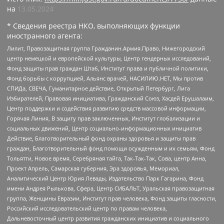
на
13.05.2024
* Сведения реестра НКО, выполняющих функции
иностранного агента:
Лилит, Правозащитная группа Гражданин.Армия.Право, Нижегородский
центр немецкой и европейской культуры, Центр гендерных исследований,
Фонд защиты прав граждан Штаб, Институт права и публичной политики,
Фонд борьбы с коррупцией, Альянс врачей, НАСИЛИЮ.НЕТ, Мы против
СПИДа, СВЕЧА, Гуманитарное действие, Открытый Петербург, Лига
Избирателей, Правовая инициатива, Гражданский Союз, Хасдей Ерушалаим,
Центр поддержки и содействия развитию средств массовой информации,
Горячая Линия, В защиту прав заключенных, Институт глобализации и
социальных движений, Центр социально-информационных инициатив
Действие, Благотворительный фонд охраны здоровья и защиты прав
граждан, Благотворительный фонд помощи осужденным и их семьям, Фонд
Тольятти, Новое время, Серебряная тайга, Так-Так-Так, Сова, центр Анна,
Проект Апрель, Самарская губерния, Эра здоровья, Мемориал,
Аналитический Центр Юрия Левады, Издательство Парк Гагарина, Фонд
имени Андрея Рылькова, Сфера, Центр СИБАЛЬТ, Уральская правозащитная
группа, Женщины Евразии, Институт прав человека, Фонд защиты гласности,
Российский исследовательский центр по правам человека,
Дальневосточный центр развития гражданских инициатив и социального