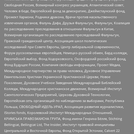
Свободная Россия, Всемирный конгресс украинцев, Атлантический совет,
Человек в беде, Европейский фонд за демократию, Джеймстаунский фонд,
Прожект Хармони, Родники дракона, Врачи против насильственного
извлечения органов, Фалунь Дафа, Друзья Фалуньгун, Фалуньгун, Коалиция
по расследованию преследования в отношении Фалуньгун в Китае,
Всемирная организация по расследованию преследований Фалуньгун,
Пражский гражданский центр, Ассоциация школ политических
исследований при Совете Европы, Центр либеральной современности,
Форум русскоязычных европейцев, Немецко-русский обмен, Бард колледж,
Европейский выбор, Фонд Ходорковского, Оксфордский российский фонд,
Фонд Будущее России, Компания свободы информации, Проект Медиа,
Международное партнерство за права человека, Духовное Управление
Евангельских Христиан Украинской Христианской Церкви, Новое
Поколение, Духовное Учебное Заведение Международный Библейский
Колледж, Международное христианское движение, Всемирный Институт
Саентологических Предприятий, Церковь Духовной Технологии,
Европейская сеть организаций по наблюдению за выборами, Республика
Польша, СВОБОДНЫЙ ИДЕЛЬ-УРАЛ, Ассоциация развития журналистики,
IStories fonds, Королевский Институт Международных Отношений,
КРИМСЬКА ПРАВОЗАХИСНА ГРУПА, Фонд имени Генриха Бёлля, Stichting
Bellingcat, Bellingcat Ltd, The Insider, Институт правовой инициативы
Центральной и Восточной Европы, Фонд Открытой Эстонии, Calvert 22