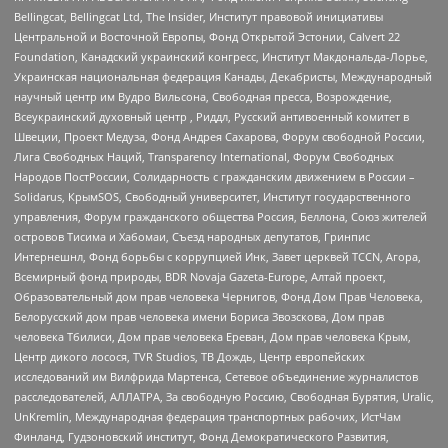
Bellingcat, Bellingcat Ltd, The Insider, Институт правовой инициативы
Центральной и Восточной Европы, Фонд Открытой Эстонии, Calvert 22
Foundation, Канадский украинский конгресс, Институт Макдональда-Лорье,
Украинская национальная федерация Канады, Декабристы, Международный
научный центр им Вудро Вильсона, Свободная пресса, Возрождение,
Всеукраинский духовный центр , Риддл, Русский антивоенный комитет в
Швеции, Проект Медуза, Фонд Андрея Сахарова, Форум свободной России,
Лига Свободных Наций, Transparеncy International, Форум Свободных
Народов ПостРоссии, Солидарность с гражданским движением в России –
Solidarus, КрымSOS, Свободный университет, Институт государственного
управления, Форум гражданского общества Россия, Беллона, Союз жителей
островов Тисима и Хабомаи, Съезд народных депутатов, Гринпис
Интернешнл, Фонд борьбы с коррупцией Инк, Завет церквей TCCN, Агора,
Всемирный фонд природы, BDR Novaja Gazeta-Europe, Алтай проект,
Образовательный дом прав человека Чернигов, Фонд Дом Прав Человека,
Белорусский дом прав человека имени Бориса Звозскова, Дом прав
человека Тбилиси, Дом прав человека Ереван, Дом прав человека Крым,
Центр дикого лосося, TVR Studios, ТВ Дождь, Центр европейских
исследований им Вилфрида Мартенса, Сетевое объединение журналистов
расследователей, АЛЛАТРА, За свободную Россию, Свободная Бурятия, Uralic,
UnKremlin, Международная федерация транспортных рабочих, ИстЧам
Финланд, Гудзоновский институт, Фонд Демократического Развития,