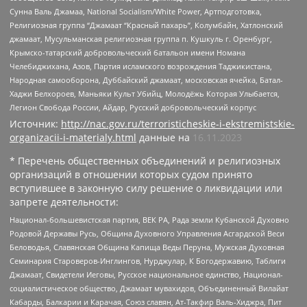
Сунна Валь Джамаа, National Socialism/White Power, Артподготовка,
Религиозная группа “Джамаат “Красный пахарь”, Колумбайн, Хатлонский
джамаат, Мусульманская религиозная группа п. Кушкуль г. Оренбург,
Крымско-татарский добровольческий батальон имени Номана
Челебиджихана, Азов, Партия исламского возрождения Таджикистана,
Народная самооборона, Дуббайский джамаат, московская ячейка, Батал-
Хаджи Белхороев, Маньяки Культ Убийц, Молодёжь Которая Улыбается,
Легион Свобода России, Айдар, Русский добровольческий корпус
Источник:
http://nac.gov.ru/terroristicheskie-i-ekstremistskie-
organizacii-i-materialy.html
данные на
16.11.2023
* Перечень общественных объединений и религиозных
организаций в отношении которых судом принято
вступившее в законную силу решение о ликвидации или
запрете деятельности:
Национал-большевистская партия, ВЕК РА, Рада земли Кубанской Духовно
Родовой Державы Русь, Община Духовного Управления Асгардской Веси
Беловодья, Славянская Община Капища Веды Перуна, Мужская Духовная
Семинария Староверов-Инглингов, Нурджулар, К Богодержавию, Таблиги
Джамаат, Свидетели Иеговы, Русское национальное единство, Национал-
социалистическое общество, Джамаат мувахидов, Объединенный Вилайат
Кабарды, Балкарии и Карачая, Союз славян, Ат-Такфир Валь-Хиджра, Пит