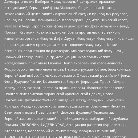
Демократические Выборы, Международный центр электоральных
исследований, Германский фонд Маршалла Соединенных Штатов,
Тихоокеанский центр защиты окружающей среды и природных ресурсов,
Свободная Россия, Всемирный конгресс украинцев, Атлантический совет,
Человек в беде, Европейский фонд за демократию, Джеймстаунский фонд,
Прожект Хармони, Родники дракона, Врачи против насильственного
извлечения органов, Фалунь Дафа, Друзья Фалуньгун, Фалуньгун, Коалиция
по расследованию преследования в отношении Фалуньгун в Китае,
Всемирная организация по расследованию преследований Фалуньгун,
Пражский гражданский центр, Ассоциация школ политических
исследований при Совете Европы, Центр либеральной современности,
Форум русскоязычных европейцев, Немецко-русский обмен, Бард колледж,
Европейский выбор, Фонд Ходорковского, Оксфордский российский фонд,
Фонд Будущее России, Компания свободы информации, Проект Медиа,
Международное партнерство за права человека, Духовное Управление
Евангельских Христиан Украинской Христианской Церкви, Новое
Поколение, Духовное Учебное Заведение Международный Библейский
Колледж, Международное христианское движение, Всемирный Институт
Саентологических Предприятий, Церковь Духовной Технологии,
Европейская сеть организаций по наблюдению за выборами, Республика
Польша, СВОБОДНЫЙ ИДЕЛЬ-УРАЛ, Ассоциация развития журналистики,
IStories fonds, Королевский Институт Международных Отношений,
КРИМСЬКА ПРАВОЗАХИСНА ГРУПА, Фонд имени Генриха Бёлля, Stichting