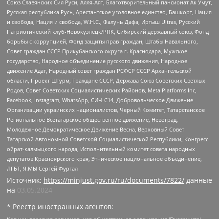
Союз Славянских Сил Руси, Алля-Аят, Благотворительный пансионат Ак Умут,
Русская республика Русь, Арестантское уголовное единство, Башкорт, Нация
и свобода, Нация и свобода, W.H.С., Фалунь Дафа, Иртыш Ultras, Русский
Патриотический клуб-Новокузнецк/РПК, Сибирский державный союз, Фонд
борьбы с коррупцией, Фонд защиты прав граждан, Штабы Навального,
Совет граждан СССР Прикубанского округа г. Краснодара, Мужское
государство, Народное объединение русского движения, Народное
движение Адат, Народный совет граждан РСФСР СССР Архангельской
области, Проект Штурм, Граждане СССР, Держава Союз Советских Светлых
Родов, Совет Советских Социалистических Районов, Meta Platforms Inc,
Facebook, Instagram, WhatsApp, СИЧ-С14, Добровольческое Движение
Организации украинских националистов, Черный Комитет, Татарстанское
Региональное Всетатарское общественное движение, Невоград,
Молодежное Демократическое Движение Весна, Верховный Совет
Татарской Автономной Советской Социалистической Республики, Конгресс
ойрат-калмыцкого народа, Исполнительный комитет совета народных
депутатов Красноярского края, Этническое национальное объединение,
ЛГБТ, Я.МЫ Сергей Фургал
Источник:
https://minjust.gov.ru/ru/documents/7822/
данные
на
03.05.2024
* Реестр иностранных агентов: