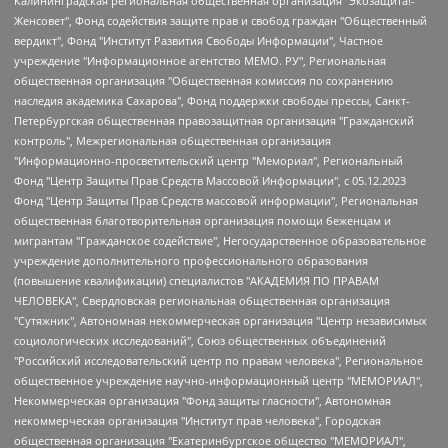
Калининградская региональная общественная организация "Экозащита!-Женсовет", Фонд содействия защите прав и свобод граждан "Общественный вердикт", Фонд "Институт Развития Свободы Информации", Частное учреждение "Информационное агентство МЕМО. РУ", Региональная общественная организация "Общественная комиссия по сохранению наследия академика Сахарова", Фонд поддержки свободы прессы, Санкт-Петербургская общественная правозащитная организация "Гражданский контроль", Межрегиональная общественная организация "Информационно-просветительский центр "Мемориал", Региональный Фонд "Центр Защиты Прав Средств Массовой Информации", с 05.12.2023 Фонд "Центр Защиты Прав Средств массовой информации", Региональная общественная благотворительная организация помощи беженцам и мигрантам "Гражданское содействие", Негосударственное образовательное учреждение дополнительного профессионального образования (повышение квалификации) специалистов "АКАДЕМИЯ ПО ПРАВАМ ЧЕЛОВЕКА", Свердловская региональная общественная организация "Сутяжник", Автономная некоммерческая организация "Центр независимых социологических исследований", Союз общественных объединений "Российский исследовательский центр по правам человека", Региональное общественное учреждение научно-информационный центр "МЕМОРИАЛ", Некоммерческая организация "Фонд защиты гласности", Автономная некоммерческая организация "Институт прав человека", Городская общественная организация "Екатеринбургское общество "МЕМОРИАЛ", Городская общественная организация "Рязанское историко-просветительское и правозащитное общество "Мемориал" (Рязанский Мемориал), Челябинский региональный орган общественной самодеятельности – женское общественное объединение "Женщины Евразии", Челябинский региональный орган общественной самодеятельности "Уральская правозащитная группа", Фонд содействия защите здоровья и социальной справедливости имени Андрея Рылькова, Автономная Некоммерческая Организация "Аналитический Центр Юрия Левады", Автономная некоммерческая организация социальной поддержки населения "Проект Апрель", Региональная общественная организация помощи женщинам и детям, находящимся в кризисной ситуации "Информационно-методический центр "Анна", Фонд содействия развитию массовых коммуникаций и правовому просвещению "Так-так-Так", Фонд содействия устойчивому развитию "Серебряная тайга", Свердловский региональный общественный фонд социальных проектов "Новое время", "Idel.Реалии", Кавказ.Реалии, Крым.Реалии, Телеканал Настоящее Время, Татаро-башкирская служба Радио Свобода (Azatliq Radiosi), Радио Свободная Европа/Радио Свобода (PCE/PC), "Сибирь.Реалии", "Фактограф", Благотворительный фонд помощи осужденным и их семьям, Автономная некоммерческая организация "Институт глобализации и социальных движений", Фонд "В защиту прав заключенных", Частное учреждение "Центр поддержки и содействия развитию средств массовой информации", Пензенский региональный общественный благотворительный фонд "Гражданский союз", "Север.Реалии", Некоммерческая организация Фонд "Правовая инициатива", Общество с ограниченной ответственностью "Радио Свободная Европа/Радио Свобода", Чешское информационное агентство "MEDIUM-ORIENT", Красноярская региональная общественная организация "Мы против СПИДа", Камалягин Денис Николаевич, Маркелов Сергей Евгеньевич, Пономарев Лев Александрович, Савицкая Людмила Алексеевна, Автономная некоммерческая организация "Центр по работе с проблемой насилия "НАСИЛИЮ.НЕТ", Межрегиональный профессиональный союз работников здравоохранения "Альянс врачей", Юридическое лицо, зарегистрированное в Латвийской Республике, SIA "Medusa Project" (регистрационный номер 40103797863, дата регистрации 10.06.2014), Некоммерческая организация "Фонд по борьбе с коррупцией", Автономная некоммерческая организация "Институт права и публичной политики", Баданин Роман Сергеевич, Гликин Максим Александрович, Железнова Мария Михайловна, Лукьянова Юлия Сергеевна, Маетная Елизавета Витальевна, Маняхин Петр Борисович, Чуракова Ольга Владимировна, Ярош Юлия Петровна, Юридическое лицо "The Insider SIA", зарегистрированное в Риге, Латвийская Республика (дата регистрации 26.06.2015), являющееся администратором доменного имени интернет-издания "The Insider SIA", https://theins.ru, Постернак Алексей Евгеньевич, Рубин Михаил Аркадьевич, Анин Роман Александрович, Юридическое лицо Istories fonds, зарегистрированное в Латвийской Республике (регистрационный номер 50008295751, дата регистрации 24.02.2020), Великовский Дмитрий Александрович, Долинина Ирина Николаевна, Мароховская Алеся Алексеевна, Шлейнов Роман Юрьевич, Шмагун Олеся Валентиновна, Общество с ограниченной ответственностью "Альтаир 2021", Общество с ограниченной ответственностью "Вега 2021", Общество с ограниченной ответственностью "Главный редактор 2021", Общество с ограниченной ответственностью "Ромашки монолит", Важенков Артем Валерьевич, Ивановская областная общественная организация "Центр гендерных исследований", Гурман Юрий Альбертович, Медиапроект "ОВД-Инфо", Егоров Владимир Владимирович, Жилинский Владимир Александрович, Общество с ограниченной ответственностью "ЗП", Иванова София Юрьевна, Карезина Инна Павловна, Кильтау Екатерина Викторовна, Петров Алексей Викторович, Пискунов Сергей Евгеньевич, Смирнов Сергей Сергеевич, Тихонов Михаил Сергеевич, Общество с ограниченной ответственностью "ЖУРНАЛИСТ-ИНОСТРАННЫЙ АГЕНТ", Арапова Галина Юрьевна, Вольтская Татьяна Анатольевна, Американская компания "Mason G.E.S. Anonymous Foundation" (США), являющаяся владельцем интернет-издания https://mnews.world/, Компания "Stichting Bellingcat", зарегистрированная в Нидерландах (дата регистрации 11.07.2018), Захаров Андрей Вячеславович, Клепиковская Екатерина Дмитриевна, Общество с ограниченной ответственностью "МЕМО", Перл Роман Александрович, Симонов Евгений Алексеевич, Соловьева Елена Анатольевна, Сотников Даниил Владимирович, Сурначева Елизавета Дмитриевна, Автономная некоммерческая организация по защите прав человека и информированию населения "Якутия – Наше Мнение", Общество с ограниченной ответственностью "Москоу диджитал медиа", с 26.01.2023 Общество с ограниченной ответственностью "Чайка Белые сады", Ветошкина Валерия Валерьевна, Заговора Максим Александрович, Межрегиональное общественное движение "Российская ЛГБТ - сеть", Оленичев Максим Владимирович, Павлов Иван Юрьевич, Скворцова Елена Сергеевна, Общество с ограниченной ответственностью "Как бы инагент", Кочетков Игорь Викторович, Общество с ограниченной ответственностью "Честные выборы", Еланчик Олег Александрович, Общество с ограниченной ответственностью "Нобелевский призыв", Гималова Регина Эмилевна, Григорьев Андрей Валерьевич, Григорьева Алина Александровна, Ассоциация по содействию защите прав призывников, альтернативнослужащих и военнослужащих "Правозащитная группа "Гражданин.Армия.Право", Хисамова Регина Фаритовна, Автономная некоммерческая организация по реализации социально-правовых программ "Лилит", Дальневосточное общественное движение "Маяк", Санкт-Петербургская ЛГБТ-инициативная группа "Выход", Инициативная группа ЛГБТ+ "Реверс", Алексеев Андрей Викторович, Бекбулатова Таисия Львовна, Беляев Иван Михайлович, Владыкина Елена Сергеевна, Гельман Марат Александрович, Никульшина Вероника Юрьевна, Толоконникова Надежда Андреевна, Шендерович Виктор Анатольевич, Общество с ограниченной ответственностью "Данное сообщение", Общество с ограниченной ответственностью Издательский дом "Новая глава", Айнбиндер Александра Александровна, Московский комьюнити-центр для ЛГБТ+инициатив, Благотворительный фонд развития филантропии, Deutsche Welle (Германия, Kurt-Schumacher-Strasse 3, 53113 Bonn), Борзунова Мария Михайловна, Воробьев Виктор Викторович, Голубева Анна Львовна, Константинова Алла Михайловна, Малкова Ирина Владимировна, Мурадов Мурад Абдулгалимович, Осетинская Елизавета Николаевна, Понасенков Евгений Николаевич, Ганапольский Матвей Юрьевич, Киселев Евгений Алексеевич, Борухович Ирина Григорьевна, Дремин Иван Тимофеевич, Дубровский Дмитрий Викторович, Красноярская региональная общественная организация поддержки и развития альтернативных образовательных технологий и межкультурных коммуникаций "ИНТЕРРА", Маяковская Екатерина Алексеевна, Фейгин Марк Захарович, Филимонов Андрей Викторович, Дзугкоева Регина Николаевна, Доброхотов Роман Александрович, Дудь Юрий Александрович, Елкин Сергей Владимирович, Кругликов Кирилл Игоревич, Сабунаева Мария Леонидовна, Семенов Алексей Владимирович, Шаинян Карен Багратович, Шульман Екатерина Михайловна, Асафьев Артур Валерьевич, Вахштайн Виктор Семенович, Венедиктов Алексей Алексеевич, Лушникова Екатерина Евгеньевна, Волков Леонид Михайлович, Невзоров Александр Глебович, Пархоменко Сергей Борисович, Сироткин Ярослав Николаевич, Кара-Мурза Владимир Владимирович, Баранова Наталья Владимировна, Гозман Леонид Яковлевич, Кагарлицкий Борис Юльевич, Климарев Михаил Валерьевич, Милов Владимир Станиславович, Автономная некоммерческая организация Краснодарский центр современного искусства "Типография", Моргенштерн Алишер Тагирович, Соболь Любовь Эдуардовна, Общество с ограниченной ответственностью "ЛИЗА НОРМ", Каспаров Гарри Кимович, Ходорковский Михаил Борисович, Общество с ограниченной ответственностью "Апрельские тезисы", Данилович Ирина Брониславовна, Кашин Олег Владимирович, Петров Николай Владимирович, Пивоваров Алексей Владимирович, Соколов Михаил Владимирович, Цветкова Юлия Владимировна, Чичваркин Евгений Александрович, Комитет против пыток/Команда против пыток, Общество с ограниченной ответственностью "Первый научный", Общество с ограниченной ответственностью "Вертолет и ко", Белоцерковская Вероника Борисовна, Кац Максим Евгеньевич, Лазарева Татьяна Юрьевна, Шаведдинов Руслан Табризович, Яшин Илья Валерьевич, Общество с ограниченной ответственностью "Иноагент ААВ", Алешковский Дмитрий Петрович, Альбац Евгения Марковна, Быков Дмитрий Львович, Галямина Юлия Евгеньевна, Лойко Сергей Леонидович, Мартынов Кирилл Константинович, Медведев Сергей Александрович, Крашенинников Федор Геннадиевич, Гордеева Катерина Вл