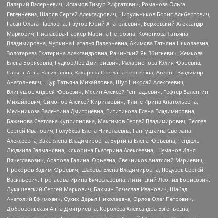
Валерий Валерьевич, Исламов Тимур Рифгатович, Романова Ольга
Евгеньевна, Щаров Сергей Алексадрович, Цирульников Борис Альбертович,
Гасан Ольга Павловна, Паутов Юрий Анатольевич, Верховский Александр
Маркович, Пислакова-Паркер Марина Петровна, Кочеткова Татьяна
Владимировна, Чуркина Наталья Валерьевна, Акимова Татьяна Николаевна,
Золотарева Екатерина Александровна, Рачинский Ян Збигневич, Жемкова
Елена Борисовна, Гудков Лев Дмитриевич, Илларионова Юлия Юрьевна,
Саранг Анна Васильевна, Захарова Светлана Сергеевна, Аверин Владимир
Анатольевич, Щур Татьяна Михайловна, Щур Николай Алексеевич,
Блинушов Андрей Юрьевич, Мосин Алексей Геннадьевич, Гефтер Валентин
Михайлович, Симонов Алексей Кириллович, Флиге Ирина Анатольевна,
Мельникова Валентина Дмитриевна, Вититинова Елена Владимировна,
Баженова Светлана Куприяновна, Максимов Сергей Владимирович, Беляев
Сергей Иванович, Голубева Елена Николаевна, Ганнушкина Светлана
Алексеевна, Закс Елена Владимировна, Буртина Елена Юрьевна, Гендель
Людмила Залмановна, Кокорина Екатерина Алексеевна, Шуманов Илья
Вячеславович, Арапова Галина Юрьевна, Свечников Анатолий Мариевич,
Прохоров Вадим Юрьевич, Шахова Елена Владимировна, Подузов Сергей
Васильевич, Протасова Ирина Вячеславовна, Литинский Леонид Борисович,
Лукашевский Сергей Маркович, Бахмин Вячеслав Иванович, Шабад
Анатолий Ефимович, Сухих Дарья Николаевна, Орлов Олег Петрович,
Добровольская Анна Дмитриевна, Королева Александра Евгеньевна,