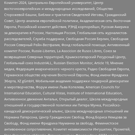
Комитет-2024, Центрально-Европейский университет, Центр
восточноевропейских и международных исследований, Общество
Сторожевой башни, Библии и трактатов Свидетелей Иеговы, Гражданский
Совет, Центр анализа европейской политики, Академическая сеть Восточная
Европа, Российский комитет действия, РЭНД корпорейшн, Русская Америка
за демократию в России, Настоящая Россия, Глобальная сеть журналистов-
расследователей, Служба поддержки, Свободная Россия Берлин, Свободная
Россия Северный Рейн-Вестфалия, Фонд глобальной помощи, Антивоенный
комитет России, Russie-Libertes, La Asocicion de Rusos Libres, Союз за
возвращение Северных территорий, Крымскотатарский Ресурсный Центр,
Глобальный союз IndustriALL, Russian Election Monitor, Article 19, Мнение
медиа, Федерация анархического черного креста, Радио Свободная Европа,
Германское общество изучения Восточной Европы, Фонд имени Фридриха
Эберта, XZ gGmbH, Мобильная академия поддержки гендерной демократии
и миротворчества, Форум имени Льва Копелева, American Councils for
International Education, Cultural Vistas, Institute of International Education,
Антивоенное движение Антальи, Открытый диалог, Школа международных
отношений и государственной политики им Питера Мунка, Российско-
канадский демократический альянс, Школа международных отношений им
Нормана Патерсона, Центр Гражданских Свобод, Фонд Бориса Немцова за
Свободу, Фонд имени Фридриха Науманна за свободу, Феминистское
антивоенное сопротивление, Комитет независимости Ингушетии, Прометей,