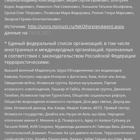
Смирнов Владимир Александрович, Вицин Сергей Ефимович, Золотухин
Борис Андреевич, Левинсон Лев Семенович, Локшина Татьяна Иосифовна,
Орлов Олег Петрович, Полякова Мара Федоровна, Резник Генри Маркович,
Захаров Герман Константинович
Источник:
http://unro.minjust.ru/NKOForeignAgent.aspx
данные на
24.03.2022
* Единый федеральный список организаций, в том числе
иностранных и международных организаций, признанных
в соответствии с законодательством Российской Федерации
террористическими:
Высший военный Маджлисуль Шура Объединенных сил моджахедов
Кавказа, Конгресс народов Ичкерии и Дагестана, База, Асбат аль-Ансар,
Священная война, Исламская группа, Братья-мусульмане, Партия
исламского освобождения, Лашкар-И-Тайба, Исламская группа, Движение
Талибан, Исламская партия Туркестана, Общество социальных реформ,
Общество возрождения исламского наследия, Дом двух святых, Джунд аш-
Шам, Исламский джихад, Аль-Каида, Имарат Кавказ, АБТО, Правый сектор,
Исламское государство, Джабха аль-Нусра ли-Ахль аш-Шам, Народное
ополчение имени К. Минина и Д. Пожарского, Аджр от Аллаха Субхану уа
Тагьаля SHAM, АУМ Синрике, Муджахеды джамаата Ат-Тавхида Валь-Джихад,
Чистопольский Джамаат, Рохнамо ба суи давлати исломи, Террористическое
сообщество Сеть, Катиба Таухид валь-Джихад, Хайят Тахрир аш-Шам, Ахлю