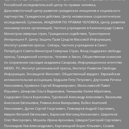
Российский исследовательский центр по правам человека,
Дальневосточный центр развития гражданских инициатив и социального
партнерства, Гражданское действие, Центр независимых социологических
исследований, Сутяжник, АКАДЕМИЯ ПО ПРАВАМ ЧЕЛОВЕКА, Центр развития
некоммерческих организаций, Частное учреждение в Калининграде Совета
Министров северных стран, Гражданское содействие, Трансперенси
Интернешнл-Р, Центр Защиты Прав Средств Массовой Информации,
Институт развития прессы - Сибирь, Частное учреждение в Санкт-
Петербурге Совета Министров Северных Стран, Фонд поддержки свободы
прессы, Гражданский контроль, Человек и Закон, Общественная комиссия
по сохранению наследия академика Сахарова, Информационное агентство
МЕМО. РУ, Институт региональной прессы, Институт Развития Свободы
Информации, Экозащита!-Женсовет, Общественный вердикт, Евразийская
антимонопольная ассоциация, Бедушев Петр Петрович, Дзугкоева Регина
Николаевна, Кривенко Сергей Владимирович, Милославский Павел
Юрьевич, Шнырова Ольга Вадимовна, Чанышева Лилия Айратовна,
Сидорович Ольга Борисовна, Туровский Александр Алексеевич, Васильева
Анастасия Евгеньевна, Ривина Анна Валерьевна, Бойко Анатолий
Николаевич, Дугин Сергей Георгиевич, Пивоваров Андрей Сергеевич,
Аверин Виталий Евгеньевич, Барахоев Магомед Бекханович, Шарипков
Олег Викторович, Мошель Ирина Ароновна, Шведов Григорий Сергеевич,
Пономарев Лев Александрович, Каргалицкий Борис Юльевич, Созаев