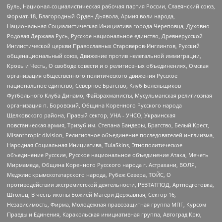
Буль, Национал-социалистическая рабочая партия России, Славянский союз,
Формат-18, Благородный Орден Дьявола, Армия воли народа,
Национальная Социалистическая Инициатива города Череповца, Духовно-
Родовая Держава Русь, Русское национальное единство, Древнерусской
Инглистической церкви Православных Староверов-Инглингов, Русский
общенациональный союз, Движение против нелегальной иммиграции,
Кровь и Честь, О свободе совести и о религиозных объединениях, Омская
организация общественного политического движения Русское
национальное единство, Северное Братство, Клуб Болельщиков
Футбольного Клуба Динамо, Файзрахманисты, Мусульманская религиозная
организация п. Боровский, Община Коренного Русского народа
Щелковского района, Правый сектор, УНА - УНСО, Украинская
повстанческая армия, Тризуб им. Степана Бандеры, Братство, Белый Крест,
Misanthropic division, Религиозное объединение последователей инглиизма,
Народная Социальная Инициатива, TulaSkins, Этнополитическое
объединение Русские, Русское национальное объединение Атака, Мечеть
Мирмамеда, Община Коренного Русского народа г. Астрахани, ВОЛЯ,
Меджлис крымскотатарского народа, Рубеж Севера, ТОЙС, О
противодействии экстремистской деятельности, РЕВТАТПОД, Артподготовка,
Штольц, В честь иконы Божией Матери Державная, Сектор 16,
Независимость, Фирма, Молодежная правозащитная группа МПГ, Курсом
Правды и Единения, Каракольская инициативная группа, Автоград Крю,