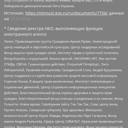
Stop Occupation of Karelia, Вернись живым, Фридом Хаус, СОТА медиа,
Либерально-демократическая Лига Украины
Источник:
https://minjust.gov.ru/ru/documents/7756/
данные
на
13.05.2024
* Сведения реестра НКО, выполняющих функции
иностранного агента:
Лилит, Правозащитная группа Гражданин.Армия.Право, Нижегородский
центр немецкой и европейской культуры, Центр гендерных исследований,
Фонд защиты прав граждан Штаб, Институт права и публичной политики,
Фонд борьбы с коррупцией, Альянс врачей, НАСИЛИЮ.НЕТ, Мы против
СПИДа, СВЕЧА, Гуманитарное действие, Открытый Петербург, Лига
Избирателей, Правовая инициатива, Гражданский Союз, Хасдей Ерушалаим,
Центр поддержки и содействия развитию средств массовой информации,
Горячая Линия, В защиту прав заключенных, Институт глобализации и
социальных движений, Центр социально-информационных инициатив
Действие, Благотворительный фонд охраны здоровья и защиты прав
граждан, Благотворительный фонд помощи осужденным и их семьям, Фонд
Тольятти, Новое время, Серебряная тайга, Так-Так-Так, Сова, центр Анна,
Проект Апрель, Самарская губерния, Эра здоровья, Мемориал,
Аналитический Центр Юрия Левады, Издательство Парк Гагарина, Фонд
имени Андрея Рылькова, Сфера, Центр СИБАЛЬТ, Уральская правозащитная
группа, Женщины Евразии, Институт прав человека, Фонд защиты гласности,