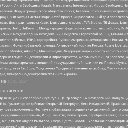
России, Лига Свободных Наций, Transparеncy International, Форум Свободных Н
правления, Форум гражданского общества Россия, Беллона, Союз жителей острово
роды, BDR Novaja Gazeta-Europe, Алтай проект, Образовательный дом прав челов
еван, Дом прав человека Крым, Центр дикого лосося, TVR Studios, ТВ Дождь, Це
урятия, Uralic, UnKremlin, Международная федерация транспортных рабочих, Ист
ейских и международных исследований, Общество Сторожевой башни, Библии и тр
омитет действия, РЭНД корпорейшн, Русская Америка за демократию в России, Н
фалия, Фонд глобальной помощи, Антивоенный комитет России, Russie-Libertes, L
lection Monitor, Article 19, Мнение медиа, Федерация анархического черного кр
и гендерной демократии и миротворчества, Форум имени Льва Копелева, American C
г, Школа международных отношений и государственной политики им Питера Мунка
 Немцова за Свободу, Фонд имени Фридриха Науманна за свободу, Феминистско
медиа, Либерально-демократическая Лига Украины
 на
13.05.2024
ого агента:
р немецкой и европейской культуры, Центр гендерных исследований, Фонд защи
ЧА, Гуманитарное действие, Открытый Петербург, Лига Избирателей, Правовая 
иту прав заключенных, Институт глобализации и социальных движений, Центр 
ужденным и их семьям, Фонд Тольятти, Новое время, Серебряная тайга, Так-Так-
, Фонд имени Андрея Рылькова, Сфера, Центр СИБАЛЬТ, Уральская правозащитна
невосточный центр развития гражданских инициатив и социального партнерства, 