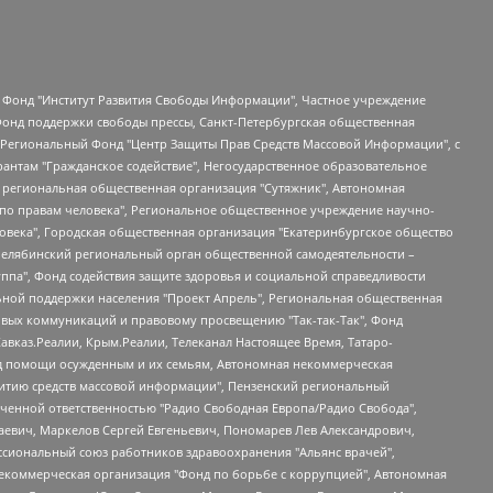
евосточное общественное движение "Маяк", Санкт-Петербургская ЛГБТ-инициативная группа "Выход", Инициативная группа ЛГБТ+ "Реверс", Алексеев Андрей Викторович, Бекбулатова Таисия Львовна, Беляев Иван Михайлович, Владыкина Елена Сергеевна, Гельман Марат Александрович, Никульшина Вероника Юрьевна, Толоконникова Надежда Андреевна, Шендерович Виктор Анатольевич, Общество с ограниченной ответственностью "Данное сообщение", Общество с ограниченной ответственностью Издательский дом "Новая глава", Айнбиндер Александра Александровна, Московский комьюнити-центр для ЛГБТ+инициатив, Благотворительный фонд развития филантропии, Deutsche Welle (Германия, Kurt-Schumacher-Strasse 3, 53113 Bonn), Борзунова Мария Михайловна, Воробьев Виктор Викторович, Голубева Анна Львовна, Константинова Алла Михайловна, Малкова Ирина Владимировна, Мурадов Мурад Абдулгалимович, Осетинская Елизавета Николаевна, Понасенков Евгений Николаевич, Ганапольский Матвей Юрьевич, Киселев Евгений Алексеевич, Борухович Ирина Григорьевна, Дремин Иван Тимофеевич, Дубровский Дмитрий Викторович, Красноярская региональная общественная организация поддержки и развития альтернативных образовательных технологий и межкультурных коммуникаций "ИНТЕРРА", Маяковская Екатерина Алексеевна, Фейгин Марк Захарович, Филимонов Андрей Викторович, Дзугкоева Регина Николаевна, Доброхотов Роман Александрович, Дудь Юрий Александрович, Елкин Сергей Владимирович, Кругликов Кирилл Игоревич, Сабунаева Мария Леонидовна, Семенов Алексей Владимирович, Шаинян Карен Багратович, Шульман Екатерина Михайловна, Асафьев Артур Валерьевич, Вахштайн Виктор Семенович, Венедиктов Алексей Алексеевич, Лушникова Екатерина Евгеньевна, Волков Леонид Михайлович, Невзоров Александр Глебович, Пархоменко Сергей Борисович, Сироткин Ярослав Николаевич, Кара-Мурза Владимир Владимирович, Баранова Наталья Владимировна, Гозман Леонид Яковлевич, Кагарлицкий Борис Юльевич, Климарев Михаил Валерьевич, Милов Владимир Станиславович, Автономная некоммерческая организация Краснодарский центр современного искусства "Типография", Моргенштерн Алишер Тагирович, Соболь Любовь Эдуардовна, Общество с ограниченной ответственностью "ЛИЗА НОРМ", Каспаров Гарри Кимович, Ходорковский Михаил Борисович, Общество с ограниченной ответственностью "Апрельские тезисы", Данилович Ирина Брониславовна, Кашин Олег Владимирович, Петров Николай Владимирович, Пивоваров Алексей Владимирович, Соколов Михаил Владимирович, Цветкова Юлия Владимировна, Чичваркин Евгений Александрович, Комитет против пыток/Команда против пыток, Общество с ограниченной ответственностью "Первый научный", Общество с ограниченной ответственностью "Вертолет и ко", Белоцерковская Вероника Борисовна, Кац Максим Евгеньевич, Лазарева Татьяна Юрьевна, Шаведдинов Руслан Табризович, Яшин Илья Валерьевич, Общество с ограниченной ответственностью "Иноагент ААВ", Алешковский Дмитрий Петрович, Альбац Евгения Марковна, Быков Дмитрий Львович, Галямина Юлия Евгеньевна, Лойко Сергей Леонидович, Мартынов Кирилл Константинович, Медведев Сергей Александрович, Крашенинников Федор Геннадиевич, Гордеева Катерина Вл