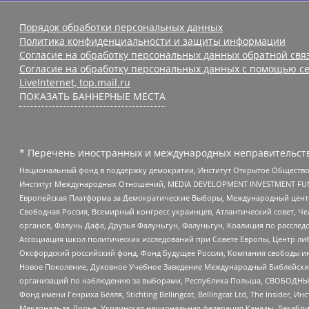
Порядок обработки персональных данных
Политика конфиденциальности и защиты информации
Согласие на обработку персональных данных обратной свя
Согласие на обработку персональных данных с помощью се
LiveInternet, top.mail.ru
ПОКАЗАТЬ БАННЕРНЫЕ МЕСТА
* Перечень иностранных и международных неправительств
Национальный фонд в поддержку демократии, Институт Открытое Общество
Институт Международных Отношений, MEDIA DEVELOPMENT INVESTMENT FUND,
Европейская Платформа за Демократические Выборы, Международный цент
Свободная Россия, Всемирный конгресс украинцев, Атлантический совет, Ч
органов, Фалунь Дафа, Друзья Фалуньгун, Фалуньгун, Коалиция по рассле
Ассоциация школ политических исследований при Совете Европы, Центр ли
Оксфордский российский фонд, Фонд Будущее России, Компания свободы ин
Новое Поколение, Духовное Учебное Заведение Международный Библейский
организаций по наблюдению за выборами, Республика Польша, СВОБОДНЫЙ
Фонд имени Генриха Бёлля, Stichting Bellingcat, Bellingcat Ltd, The Inside
Макдональда-Лорье, Украинская национальная федерация Канады, Декабрис