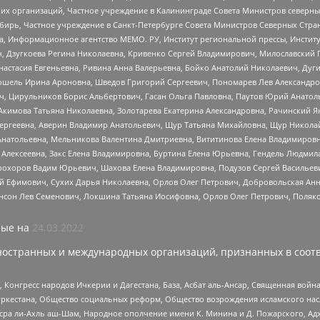
 организаций, Частное учреждение в Калининграде Совета Министров северных 
бирь, Частное учреждение в Санкт-Петербурге Совета Министров Северных Стра
а, Информационное агентство МЕМО. РУ, Институт региональной прессы, Инсти
ч, Дзугкоева Регина Николаевна, Кривенко Сергей Владимирович, Милославски
настасия Евгеньевна, Ривина Анна Валерьевна, Бойко Анатолий Николаевич, Дуг
ошель Ирина Ароновна, Шведов Григорий Сергеевич, Пономарев Лев Александро
ч, Цирульников Борис Альбертович, Гасан Ольга Павловна, Паутов Юрий Анато
Акимова Татьяна Николаевна, Золотарева Екатерина Александровна, Рачинский Я
Сергеевна, Аверин Владимир Анатольевич, Щур Татьяна Михайловна, Щур Никола
Анатольевна, Мельникова Валентина Дмитриевна, Вититинова Елена Владимировн
 Алексеевна, Закс Елена Владимировна, Буртина Елена Юрьевна, Гендель Людмил
рохоров Вадим Юрьевич, Шахова Елена Владимировна, Подузов Сергей Васильеви
й Ефимович, Сухих Дарья Николаевна, Орлов Олег Петрович, Добровольская Анн
нсон Лев Семенович, Локшина Татьяна Иосифовна, Орлов Олег Петрович, Поляк
ые на
24.03.2022
ностранных и международных организаций, признанных в соотв
нгресс народов Ичкерии и Дагестана, База, Асбат аль-Ансар, Священная война,
уркестана, Общество социальных реформ, Общество возрождения исламского насл
Нусра ли-Ахль аш-Шам, Народное ополчение имени К. Минина и Д. Пожарского, Ад