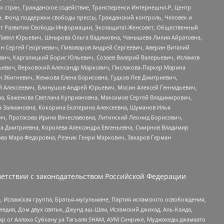
стран, Гражданское содействие, Трансперенси Интернешнл-Р, Центр
н, Фонд поддержки свободы прессы, Гражданский контроль, Человек и
тут Развития Свободы Информации, Экозащита!-Женсовет, Общественный
й Павел Юрьевич, Шнырова Ольга Вадимовна, Чанышева Лилия Айратовна,
ин Сергей Георгиевич, Пивоваров Андрей Сергеевич, Аверин Виталий
вич, Каргалицкий Борис Юльевич, Созаев Валерий Валерьевич, Исламов
льевич, Верховский Александр Маркович, Пислакова-Паркер Марина
н Збигневич, Жемкова Елена Борисовна, Гудков Лев Дмитриевич,
й Алексеевич, Блинушов Андрей Юрьевич, Мосин Алексей Геннадьевич,
а, Баженова Светлана Куприяновна, Максимов Сергей Владимирович,
а Залмановна, Кокорина Екатерина Алексеевна, Шуманов Илья
ч, Протасова Ирина Вячеславовна, Литинский Леонид Борисович,
а Дмитриевна, Королева Александра Евгеньевна, Смирнов Владимир
ова Мара Федоровна, Резник Генри Маркович, Захаров Герман
етствии с законодательством Российской Федерации
 Исламская группа, Братья-мусульмане, Партия исламского освобождения,
едия, Дом двух святых, Джунд аш-Шам, Исламский джихад, Аль-Каида,
жр от Аллаха Субхану уа Тагьаля SHAM, АУМ Синрике, Муджахеды джамаата