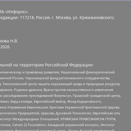
ИА «Инфорос».
едакции: 117218, Россия, г. Москва, ул. Кржижановского,
хова Н.В.
2026
льной на территории Российской Федерации:
кономическому и правовому развитию, Национальный Демократический
менной России, Черноморский фонд регионального сотрудничества,
, Тихоокеанский центр защиты окружающей среды и природных ресурсов,
 Хармони, Родники дракона, Врачи против насильственного извлечения
по расследованию преследований Фалуньгун, Пражский гражданский центр,
бмен, Бард колледж, Европейский выбор, Фонд Ходорковского,
ное Управление Евангельских Христиан Украинской Христианской Церкви,
огических Предприятий, Церковь Духовной Технологии, Европейская сеть
ий Институт Международных Отношений, КРИМСЬКА ПРАВОЗАХИСНА ГРУПА,
стонии, Calvert 22 Foundation, Канадский украинский конгресс, Институт
ждение, Всеукраинский духовный центр , Риддл, Русский антивоенный