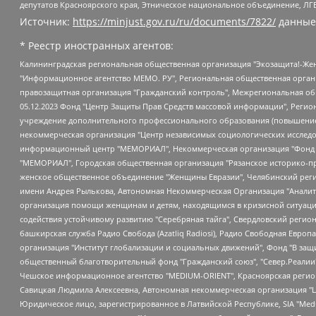
депутатов Красноярского края, Этническое национальное объединение, ЛГ
Источник:
https://minjust.gov.ru/ru/documents/7822/
данные
* Реестр иностранных агентов:
Калининградская региональная общественная организация "Экозащита!-Женсовет", Фонд содействия защите прав и свобод граждан "Общественный вердикт", Фонд "Институт Развития Свободы Информации", Частное учреждение "Информационное агентство МЕМО. РУ", Региональная общественная организация "Общественная комиссия по сохранению наследия академика Сахарова", Фонд поддержки свободы прессы, Санкт-Петербургская общественная правозащитная организация "Гражданский контроль", Межрегиональная общественная организация "Информационно-просветительский центр "Мемориал", Региональный Фонд "Центр Защиты Прав Средств Массовой Информации", с 05.12.2023 Фонд "Центр Защиты Прав Средств массовой информации", Региональная общественная благотворительная организация помощи беженцам и мигрантам "Гражданское содействие", Негосударственное образовательное учреждение дополнительного профессионального образования (повышение квалификации) специалистов "АКАДЕМИЯ ПО ПРАВАМ ЧЕЛОВЕКА", Свердловская региональная общественная организация "Сутяжник", Автономная некоммерческая организация "Центр независимых социологических исследований", Союз общественных объединений "Российский исследовательский центр по правам человека", Региональное общественное учреждение научно-информационный центр "МЕМОРИАЛ", Некоммерческая организация "Фонд защиты гласности", Автономная некоммерческая организация "Институт прав человека", Городская общественная организация "Екатеринбургское общество "МЕМОРИАЛ", Городская общественная организация "Рязанское историко-просветительское и правозащитное общество "Мемориал" (Рязанский Мемориал), Челябинский региональный орган общественной самодеятельности – женское общественное объединение "Женщины Евразии", Челябинский региональный орган общественной самодеятельности "Уральская правозащитная группа", Фонд содействия защите здоровья и социальной справедливости имени Андрея Рылькова, Автономная Некоммерческая Организация "Аналитический Центр Юрия Левады", Автономная некоммерческая организация социальной поддержки населения "Проект Апрель", Региональная общественная организация помощи женщинам и детям, находящимся в кризисной ситуации "Информационно-методический центр "Анна", Фонд содействия развитию массовых коммуникаций и правовому просвещению "Так-так-Так", Фонд содействия устойчивому развитию "Серебряная тайга", Свердловский региональный общественный фонд социальных проектов "Новое время", "Idel.Реалии", Кавказ.Реалии, Крым.Реалии, Телеканал Настоящее Время, Татаро-башкирская служба Радио Свобода (Azatliq Radiosi), Радио Свободная Европа/Радио Свобода (PCE/PC), "Сибирь.Реалии", "Фактограф", Благотворительный фонд помощи осужденным и их семьям, Автономная некоммерческая организация "Институт глобализации и социальных движений", Фонд "В защиту прав заключенных", Частное учреждение "Центр поддержки и содействия развитию средств массовой информации", Пензенский региональный общественный благотворительный фонд "Гражданский союз", "Север.Реалии", Некоммерческая организация Фонд "Правовая инициатива", Общество с ограниченной ответственностью "Радио Свободная Европа/Радио Свобода", Чешское информационное агентство "MEDIUM-ORIENT", Красноярская региональная общественная организация "Мы против СПИДа", Камалягин Денис Николаевич, Маркелов Сергей Евгеньевич, Пономарев Лев Александрович, Савицкая Людмила Алексеевна, Автоно