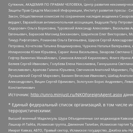
Сутяжник, АКАДЕМИЯ ПО ПРАВАМ ЧЕЛОВЕКА, Центр развития некоммерческих
Защиты Прав Средств Массовой Информации, Институт развития прессы - Си
Закон, Общественная комиссия по сохранению наследия академика Сахаров
вердикт, Евразийская антимонопольная ассоциация, Бедушев Петр Петрови
Сидорович Ольга Борисовна, Туровский Александр Алексеевич, Васильева А
Евгеньевич, Барахоев Магомед Бекханович, Шарипков Олег Викторович, М
Тимур Рифгатович, Романова Ольга Евгеньевна, Щаров Сергей Алексадрови
Петровна, Кочеткова Татьяна Владимировна, Чуркина Наталья Валерьевна, 
Илларионова Юлия Юрьевна, Саранг Анна Васильевна, Захарова Светлана 
Гефтер Валентин Михайлович, Симонов Алексей Кириллович, Флиге Ирина 
Беляев Сергей Иванович, Голубева Елена Николаевна, Ганнушкина Светлана
Вячеславович, Арапова Галина Юрьевна, Свечников Анатолий Мариевич, П
Лукашевский Сергей Маркович, Бахмин Вячеслав Иванович, Шабад Анатоли
Александрович, Вицин Сергей Ефимович, Золотухин Борис Андреевич, Леви
Константинович
Источник:
http://unro.minjust.ru/NKOForeignAgent.aspx
данн
* Единый федеральный список организаций, в том числе и
террористическими:
Высший военный Маджлисуль Шура Объединенных сил моджахедов Кавказа, Ко
Лашкар-И-Тайба, Исламская группа, Движение Талибан, Исламская партия Т
Имарат Кавказ, АБТО, Правый сектор, Исламское государство, Джабха аль-