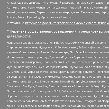
Ат-Тавхида Валь-Джихад, Чистопольский Джамаат, Рохнамо ба суи давлати и
Артподготовка, Религиозная группа “Джамаат “Красный пахарь”, Колумбайн
Челебиджихана, Азов, Партия исламского возрождения Таджикистана, Народ
России, Айдар, Русский добровольческий корпус
Источник:
http://nac.gov.ru/terroristicheskie-i-ekstremistskie-
* Перечень общественных объединений и религиозных орг
деятельности:
Национал-большевистская партия, ВЕК РА, Рада земли Кубанской Духовно
Староверов-Инглингов, Нурджулар, К Богодержавию, Таблиги Джамаат, Сви
Карачая, Союз славян, Ат-Такфир Валь-Хиджра, Пит Буль, Национал-социал
Инициатива города Череповца, Духовно-Родовая Держава Русь, Русское н
нелегальной иммиграции, Кровь и Честь, О свободе совести и о религиоз
Футбольного Клуба Динамо, Файзрахманисты, Мусульманская религиозная о
им. Степана Бандеры, Братство, Белый Крест, Misanthropic division, Рели
объединение Атака, Мечеть Мирмамеда, Община Коренного Русского народа
Артподготовка, Штольц, В честь иконы Божией Матери Державная, Сектор 1
Славянских Сил Руси, Алля-Аят, Благотворительный пансионат Ак Умут, Русск
Патриотический клуб-Новокузнецк/РПК, Сибирский державный союз, Фонд б
Народное объединение русского движения, Народное движение Адат, Народ
Социалистических Районов, Meta Platforms Inc, Facebook, Instagram, Wha
движение, Невоград, Молодежное Демократическое Движение Весна, Верхов