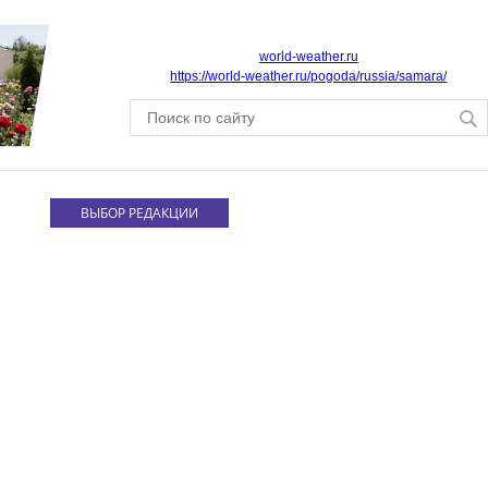
world-weather.ru
https://world-weather.ru/pogoda/russia/samara/
ВЫБОР РЕДАКЦИИ