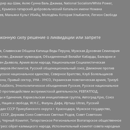
рир аш-Шам, Ахлю Сунна Валь Джамаа, National Socialism/White Power,
рг, Крымско-татарский добровольческий батальон имени Номана
оев, Маньяки Культ Убийц, Молодёжь Которая Улыбается, Легион Свобода
аконную силу решение о ликвидации или запрете
ья, Славянская Община Капища Веды Перуна, Мужская Духовная Семинария
щество, Джамаат мувахидов, Объединенный Вилайат Кабарды, Балкарии и
ден Дьявола, Армия воли народа, Национальная Социалистическая
роверов-Инглингов, Русский общенациональный союз, Движение против
усское национальное единство, Северное Братство, Клуб Болельщиков
а, Правый сектор, УНА - УНСО, Украинская повстанческая армия, Тризуб
 TulaSkins, Этнополитическое объединение Русские, Русское национальное
О противодействии экстремистской деятельности, РЕВТАТПОД,
ы и Единения, Каракольская инициативная группа, Автоград Крю, Союз
 Нация и свобода, W.H.С., Фалунь Дафа, Иртыш Ultras, Русский
ан СССР Прикубанского округа г. Краснодара, Мужское государство,
СССР, Держава Союз Советских Светлых Родов, Совет Советских
в, Черный Комитет, Татарстанское Региональное Всетатарское общественное
гресс ойрат-калмыцкого народа, Исполнительный комитет совета народных