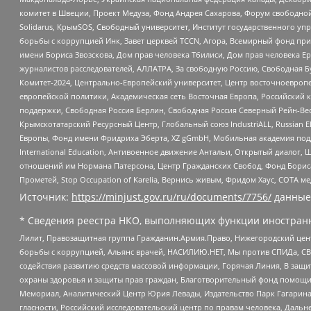
комитет в Швеции, Проект Медуза, Фонд Андрея Сахарова, Форум свободной 
Solidarus, КрымSOS, Свободный университет, Институт государственного у
борьбы с коррупцией Инк, Завет церквей TCCN, Агора, Всемирный фонд при
имени Бориса Звозскова, Дом прав человека Тбилиси, Дом прав человека Ер
журналистов расследователей, АЛЛАТРА, За свободную Россию, Свободная Б
Комитет-2024, Центрально-Европейский университет, Центр восточноевроп
европейской политики, Академическая сеть Восточная Европа, Российский к
поддержки, Свободная Россия Берлин, Свободная Россия Северный Рейн-Вест
Крымскотатарский Ресурсный Центр, Глобальный союз IndustriALL, Russian E
Европы, Фонд имени Фридриха Эберта, XZ gGmbH, Мобильная академия поддержк
International Education, Антивоенное движение Антальи, Открытый диало
отношений им Нормана Патерсона, Центр Гражданских Свобод, Фонд Бориса
Прометей, Stop Occupation of Karelia, Вернись живым, Фридом Хаус, СОТА 
Источник:
https://minjust.gov.ru/ru/documents/7756/
данные
* Сведения реестра НКО, выполняющих функции иностранн
Лилит, Правозащитная группа Гражданин.Армия.Право, Нижегородский цент
борьбы с коррупцией, Альянс врачей, НАСИЛИЮ.НЕТ, Мы против СПИДа, СВЕ
содействия развитию средств массовой информации, Горячая Линия, В защ
охраны здоровья и защиты прав граждан, Благотворительный фонд помощи ос
Мемориал, Аналитический Центр Юрия Левады, Издательство Парк Гагарина
гласности, Российский исследовательский центр по правам человека, Даль