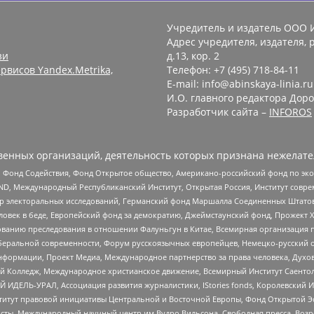
Учредитель и издатель ООО 
Адрес учредителя, издателя, р
зи
д.13, кор. 2
рвисов Yandex.Metrika,
Телефон: +7 (495) 718-84-11
E-mail: info@abinskaya-linia.ru
И.О. главного редактора Доро
Разработчик сайта –
INFOROS
енных организаций, деятельность которых признана нежелате
 Фонд Содействия, Фонд Открытое общество, Американо-российский фонд по э
 Международный Республиканский Институт, Открытая Россия, Институт совре
р электоральных исследований, Германский фонд Маршалла Соединенных Штатов
еловек в беде, Европейский фонд за демократию, Джеймстаунский фонд, Прожект
дованию преследования в отношении Фалуньгун в Китае, Всемирная организация 
беральной современности, Форум русскоязычных европейцев, Немецко-русский о
формации, Проект Медиа, Международное партнерство за права человека, Духов
 Колледж, Международное христианское движение, Всемирный Институт Саентол
 ИДЕЛЬ-УРАЛ, Ассоциация развития журналистики, IStories fonds, Королевск
r, Институт правовой инициативы Центральной и Восточной Европы, Фонд Открытой Э
ты, Международный научный центр им Вудро Вильсона, Свободная пресса, Возро