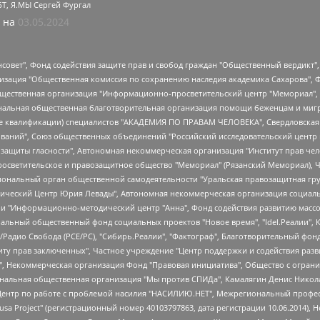
БТ, Я.МЫ Сергей Фургал
 на
03.05.2024
мная некоммерческая организация "Центр по работе с проблемой насилия "НАСИЛИЮ.НЕТ", Межрегиональный профессиональный союз работников здравоохранения "Альянс врачей", Юридическое лицо, зарегистрированное в Латвийской Республике, SIA "Medusa Project" (регистрационный номер 40103797863, дата регистрации 10.06.2014), Некоммерческая организация "Фонд по борьбе с коррупцией", Автономная некоммерческая организация "Институт права и публичной политики", Баданин Роман Сергеевич, Гликин Максим Александрович, Железнова Мария Михайловна, Лукьянова Юлия Сергеевна, Маетная Елизавета Витальевна, Маняхин Петр Борисович, Чуракова Ольга Владимировна, Ярош Юлия Петровна, Юридическое лицо "The Insider SIA", зарегистрированное в Риге, Латвийская Республика (дата регистрации 26.06.2015), являющееся администратором доменного имени интернет-издания "The Insider SIA", https://theins.ru, Постернак Алексей Евгеньевич, Рубин Михаил Аркадьевич, Анин Роман Александрович, Юридическое лицо Istories fonds, зарегистрированное в Латвийской Республике (регистрационный номер 50008295751, дата регистрации 24.02.2020), Великовский Дмитрий Александрович, Долинина Ирина Николаевна, Мароховская Алеся Алексеевна, Шлейнов Роман Юрьевич, Шмагун Олеся Валентиновна, Общество с ограниченной ответственностью "Альтаир 2021", Общество с ограниченной ответственностью "Вега 2021", Общество с ограниченной ответственностью "Главный редактор 2021", Общество с ограниченной ответственностью "Ромашки монолит", Важенков Артем Валерьевич, Ивановская областная общественная организация "Центр гендерных исследований", Гурман Юрий Альбертович, Медиапроект "ОВД-Инфо", Егоров Владимир Владимирович, Жилинский Владимир Александрович, Общество с ограниченной ответственностью "ЗП", Иванова София Юрьевна, Карезина Инна Павловна, Кильтау Екатерина Викторовна, Петров Алексей Викторович, Пискунов Сергей Евгеньевич, Смирнов Сергей Сергеевич, Тихонов Михаил Сергеевич, Общество с ограниченной ответственностью "ЖУРНАЛИСТ-ИНОСТРАННЫЙ АГЕНТ", Арапова Галина Юрьевна, Вольтская Татьяна Анатольевна, Американская компания "Mason G.E.S. Anonymous Foundation" (США), являющаяся владельцем интернет-издания https://mnews.world/, Компания "Stichting Bellingcat", зарегистрированная в Нидерландах (дата регистрации 11.07.2018), Захаров Андрей Вячеславович, Клепиковская Екатерина Дмитриевна, Общество с ограниченной ответственностью "МЕМО", Перл Роман Александрович, Симонов Евгений Алексеевич, Соловьева Елена Анатольевна, Сотников Даниил Владимирович, Сурначева Елизавета Дмитриевна, Автономная некоммерческая организация по защите прав человека и информированию населения "Якутия – Наше Мнение", Общество с ограниченной ответственностью "Москоу диджитал медиа", с 26.01.2023 Общество с ограниченной ответственностью "Чайка Белые сады", Ветошкина Валерия Валерьевна, Заговора Максим Александрович, Межрегиональное общественное движение "Российская ЛГБТ - сеть", Оленичев Максим Владимирович, Павлов Иван Юрьевич, Скворцова Елена Сергеевна, Общество с ограниченной ответственностью "Как бы инагент", Кочетков Игорь Викторович, Общество с ограниченной ответственностью "Честные выборы", Еланчик Олег Александрович, Общество с ограниченной ответственностью "Нобелевский призыв", Гималова Регина Эмилевна, Григорьев Андрей Валерьевич, Григорьева Алина Александровна, Ассоциация по содействию защите прав призывников, альтернативнослужащих и военнослужащих "Правозащитная группа "Гражданин.Армия.Право", Хисамова Регина Фаритовна, Автономная некоммерческая организация по реализации социально-правовых программ "Лилит", Дальн