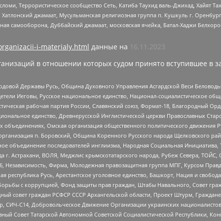
сломи, Террористическое сообщество Сеть, Катиба Таухид валь-Джихад, Хайят Тах
, Хатлонский джамаат, Мусульманская религиозная группа п. Кушкуль г. Оренбу
ная самооборона, Дуббайский джамаат, московская ячейка, Батал-Хаджи Белхор
organizacii-i-materialy.html
данные на
16.11.2023
анизаций в отношении которых судом принято вступившее в з
 Родовой Державы Русь, Община Духовного Управления Асгардской Веси Беловод
детели Иеговы, Русское национальное единство, Национал-социалистическое об
истическая рабочая партия России, Славянский союз, Формат-18, Благородный Ор
ациональное единство, Древнерусской Инглистической церкви Православных Ста
ных объединениях, Омская организация общественного политического движения Р
рганизация п. Боровский, Община Коренного Русского народа Щелковского район
гиозное объединение последователей инглиизма, Народная Социальная Инициатива,
 г. Астрахани, ВОЛЯ, Меджлис крымскотатарского народа, Рубеж Севера, ТОЙС, 
6, Независимость, Фирма, Молодежная правозащитная группа МПГ, Курсом Правд
ая республика Русь, Арестантское уголовное единство, Башкорт, Нация и свобода,
орьбы с коррупцией, Фонд защиты прав граждан, Штабы Навального, Совет гражд
ный совет граждан РСФСР СССР Архангельской области, Проект Штурм, Граждане 
tsApp, СИЧ-С14, Добровольческое Движение Организации украинских националисто
ный Совет Татарской Автономной Советской Социалистической Республики, Кон