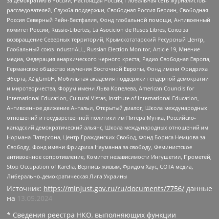
за демократию в России, Настоящая Россия, Глобальная сеть журналистов-
расследователей, Служба поддержки, Свободная Россия Берлин, Свободная
Россия Северный Рейн-Вестфалия, Фонд глобальной помощи, Антивоенный
комитет России, Russie-Libertes, La Asocicion de Rusos Libres, Союз за
возвращение Северных территорий, Крымскотатарский Ресурсный Центр,
Глобальный союз IndustriALL, Russian Election Monitor, Article 19, Мнение
медиа, Федерация анархического черного креста, Радио Свободная Европа,
Германское общество изучения Восточной Европы, Фонд имени Фридриха
Эберта, XZ gGmbH, Мобильная академия поддержки гендерной демократии
и миротворчества, Форум имени Льва Копелева, American Councils for
International Education, Cultural Vistas, Institute of International Education,
Антивоенное движение Антальи, Открытый диалог, Школа международных
отношений и государственной политики им Питера Мунка, Российско-
канадский демократический альянс, Школа международных отношений им
Нормана Патерсона, Центр Гражданских Свобод, Фонд Бориса Немцова за
Свободу, Фонд имени Фридриха Науманна за свободу, Феминистское
антивоенное сопротивление, Комитет независимости Ингушетии, Прометей,
Stop Occupation of Karelia, Вернись живым, Фридом Хаус, СОТА медиа,
Либерально-демократическая Лига Украины
Источник:
https://minjust.gov.ru/ru/documents/7756/
данные
на
13.05.2024
* Сведения реестра НКО, выполняющих функции