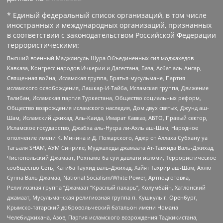
* Единый федеральный список организаций, в том числе
иностранных и международных организаций, признанных
в соответствии с законодательством Российской Федерации
террористическими:
Высший военный Маджлисуль Шура Объединенных сил моджахедов
Кавказа, Конгресс народов Ичкерии и Дагестана, База, Асбат аль-Ансар,
Священная война, Исламская группа, Братья-мусульмане, Партия
исламского освобождения, Лашкар-И-Тайба, Исламская группа, Движение
Талибан, Исламская партия Туркестана, Общество социальных реформ,
Общество возрождения исламского наследия, Дом двух святых, Джунд аш-
Шам, Исламский джихад, Аль-Каида, Имарат Кавказ, АБТО, Правый сектор,
Исламское государство, Джабха аль-Нусра ли-Ахль аш-Шам, Народное
ополчение имени К. Минина и Д. Пожарского, Аджр от Аллаха Субхану уа
Тагьаля SHAM, АУМ Синрике, Муджахеды джамаата Ат-Тавхида Валь-Джихад,
Чистопольский Джамаат, Рохнамо ба суи давлати исломи, Террористическое
сообщество Сеть, Катиба Таухид валь-Джихад, Хайят Тахрир аш-Шам, Ахлю
Сунна Валь Джамаа, National Socialism/White Power, Артподготовка,
Религиозная группа “Джамаат “Красный пахарь”, Колумбайн, Хатлонский
джамаат, Мусульманская религиозная группа п. Кушкуль г. Оренбург,
Крымско-татарский добровольческий батальон имени Номана
Челебиджихана, Азов, Партия исламского возрождения Таджикистана,