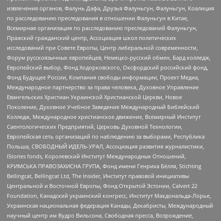
извлечения органов, Фалунь Дафа, Друзья Фалуньгун, Фалуньгун, Коалиция
по расследованию преследования в отношении Фалуньгун в Китае,
Всемирная организация по расследованию преследований Фалуньгун,
Пражский гражданский центр, Ассоциация школ политических
исследований при Совете Европы, Центр либеральной современности,
Форум русскоязычных европейцев, Немецко-русский обмен, Бард колледж,
Европейский выбор, Фонд Ходорковского, Оксфордский российский фонд,
Фонд Будущее России, Компания свободы информации, Проект Медиа,
Международное партнерство за права человека, Духовное Управление
Евангельских Христиан Украинской Христианской Церкви, Новое
Поколение, Духовное Учебное Заведение Международный Библейский
Колледж, Международное христианское движение, Всемирный Институт
Саентологических Предприятий, Церковь Духовной Технологии,
Европейская сеть организаций по наблюдению за выборами, Республика
Польша, СВОБОДНЫЙ ИДЕЛЬ-УРАЛ, Ассоциация развития журналистики,
IStories fonds, Королевский Институт Международных Отношений,
КРИМСЬКА ПРАВОЗАХИСНА ГРУПА, Фонд имени Генриха Бёлля, Stichting
Bellingcat, Bellingcat Ltd, The Insider, Институт правовой инициативы
Центральной и Восточной Европы, Фонд Открытой Эстонии, Calvert 22
Foundation, Канадский украинский конгресс, Институт Макдональда-Лорье,
Украинская национальная федерация Канады, Декабристы, Международный
научный центр им Вудро Вильсона, Свободная пресса, Возрождение,