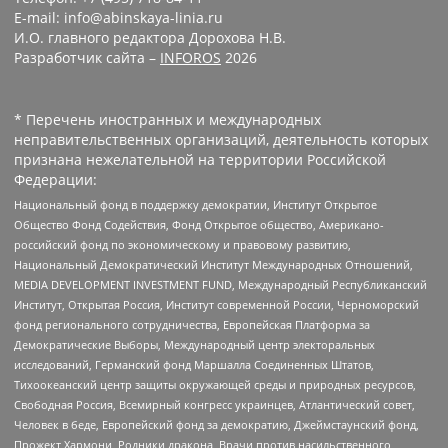
E-mail: info@abinskaya-linia.ru
И.О. главного редактора Дорохова Н.В.
Разработчик сайта –
INFOROS
2026
* Перечень иностранных и международных
неправительственных организаций, деятельность которых
признана нежелательной на территории Российской
Федерации:
Национальный фонд в поддержку демократии, Институт Открытое
Общество Фонд Содействия, Фонд Открытое общество, Американо-
российский фонд по экономическому и правовому развитию,
Национальный Демократический Институт Международных Отношений,
MEDIA DEVELOPMENT INVESTMENT FUND, Международный Республиканский
Институт, Открытая Россия, Институт современной России, Черноморский
фонд регионального сотрудничества, Европейская Платформа за
Демократические Выборы, Международный центр электоральных
исследований, Германский фонд Маршалла Соединенных Штатов,
Тихоокеанский центр защиты окружающей среды и природных ресурсов,
Свободная Россия, Всемирный конгресс украинцев, Атлантический совет,
Человек в беде, Европейский фонд за демократию, Джеймстаунский фонд,
Прожект Хармони, Родники дракона, Врачи против насильственного