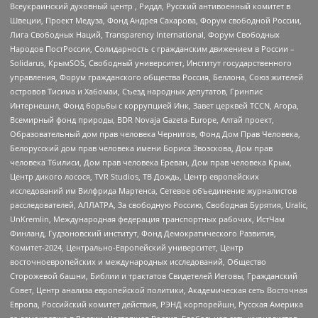
Всеукраинский духовный центр , Риддл, Русский антивоенный комитет в
Швеции, Проект Медуза, Фонд Андрея Сахарова, Форум свободной России,
Лига Свободных Наций, Transparеncy International, Форум Свободных
Народов ПостРоссии, Солидарность с гражданским движением в России –
Solidarus, КрымSOS, Свободный университет, Институт государственного
управления, Форум гражданского общества Россия, Беллона, Союз жителей
островов Тисима и Хабомаи, Съезд народных депутатов, Гринпис
Интернешнл, Фонд борьбы с коррупцией Инк, Завет церквей TCCN, Агора,
Всемирный фонд природы, BDR Novaja Gazeta-Europe, Алтай проект,
Образовательный дом прав человека Чернигов, Фонд Дом Прав Человека,
Белорусский дом прав человека имени Бориса Звозскова, Дом прав
человека Тбилиси, Дом прав человека Ереван, Дом прав человека Крым,
Центр дикого лосося, TVR Studios, ТВ Дождь, Центр европейских
исследований им Вилфрида Мартенса, Сетевое объединение журналистов
расследователей, АЛЛАТРА, За свободную Россию, Свободная Бурятия, Uralic,
UnKremlin, Международная федерация транспортных рабочих, ИстЧам
Финланд, Гудзоновский институт, Фонд Демократического Развития,
Комитет-2024, Центрально-Европейский университет, Центр
восточноевропейских и международных исследований, Общество
Сторожевой башни, Библии и трактатов Свидетелей Иеговы, Гражданский
Совет, Центр анализа европейской политики, Академическая сеть Восточная
Европа, Российский комитет действия, РЭНД корпорейшн, Русская Америка