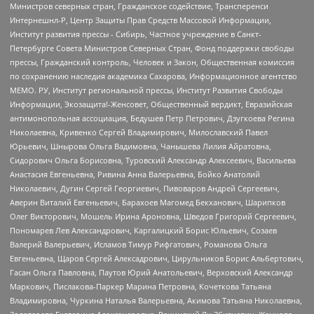
Министров северных стран, Гражданское содействие, Трансперенси
Интернешнл-Р, Центр Защиты Прав Средств Массовой Информации,
Институт развития прессы - Сибирь, Частное учреждение в Санкт-
Петербурге Совета Министров Северных Стран, Фонд поддержки свободы
прессы, Гражданский контроль, Человек и Закон, Общественная комиссия
по сохранению наследия академика Сахарова, Информационное агентство
МЕМО. РУ, Институт региональной прессы, Институт Развития Свободы
Информации, Экозащита!-Женсовет, Общественный вердикт, Евразийская
антимонопольная ассоциация, Бедушев Петр Петрович, Дзугкоева Регина
Николаевна, Кривенко Сергей Владимирович, Милославский Павел
Юрьевич, Шнырова Ольга Вадимовна, Чанышева Лилия Айратовна,
Сидорович Ольга Борисовна, Туровский Александр Алексеевич, Васильева
Анастасия Евгеньевна, Ривина Анна Валерьевна, Бойко Анатолий
Николаевич, Дугин Сергей Георгиевич, Пивоваров Андрей Сергеевич,
Аверин Виталий Евгеньевич, Барахоев Магомед Бекханович, Шарипков
Олег Викторович, Мошель Ирина Ароновна, Шведов Григорий Сергеевич,
Пономарев Лев Александрович, Каргалицкий Борис Юльевич, Созаев
Валерий Валерьевич, Исламов Тимур Рифгатович, Романова Ольга
Евгеньевна, Щаров Сергей Алексадрович, Цирульников Борис Альбертович,
Гасан Ольга Павловна, Паутов Юрий Анатольевич, Верховский Александр
Маркович, Пислакова-Паркер Марина Петровна, Кочеткова Татьяна
Владимировна, Чуркина Наталья Валерьевна, Акимова Татьяна Николаевна,