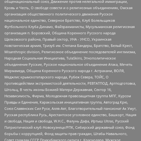
общенациональный союз, Движение против нелегальной иммиграции,
Кровь и Честь, О свободе совести и о религиозных объединениях, Омская
организация общественного политического движения Русское
национальное единство, Северное Братство, Клуб Болельщиков
Футбольного Клуба Динамо, Файзрахманисты, Мусульманская религиозная
организация п. Боровский, Община Коренного Русского народа
Щелковского района, Правый сектор, УНА - УНСО, Украинская
повстанческая армия, Тризуб им. Степана Бандеры, Братство, Белый Крест,
Misanthropic division, Религиозное объединение последователей инглиизма,
Народная Социальная Инициатива, TulaSkins, Этнополитическое
объединение Русские, Русское национальное объединение Атака, Мечеть
Мирмамеда, Община Коренного Русского народа г. Астрахани, ВОЛЯ,
Меджлис крымскотатарского народа, Рубеж Севера, ТОЙС, О
противодействии экстремистской деятельности, РЕВТАТПОД, Артподготовка,
Штольц, В честь иконы Божией Матери Державная, Сектор 16,
Независимость, Фирма, Молодежная правозащитная группа МПГ, Курсом
Правды и Единения, Каракольская инициативная группа, Автоград Крю,
Союз Славянских Сил Руси, Алля-Аят, Благотворительный пансионат Ак Умут,
Русская республика Русь, Арестантское уголовное единство, Башкорт, Нация
и свобода, Нация и свобода, W.H.С., Фалунь Дафа, Иртыш Ultras, Русский
Патриотический клуб-Новокузнецк/РПК, Сибирский державный союз, Фонд
борьбы с коррупцией, Фонд защиты прав граждан, Штабы Навального,
Совет граждан СССР Прикубанского округа г. Краснодара, Мужское