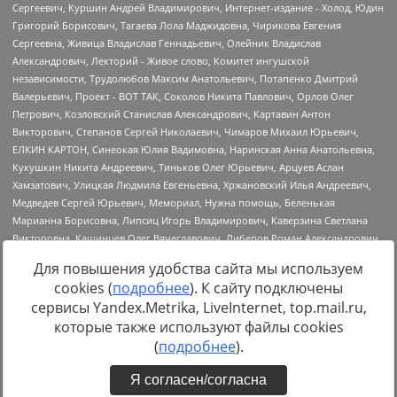
Для повышения удобства сайта мы используем
cookies (
подробнее
). К сайту подключены
сервисы Yandex.Metrika, LiveInternet, top.mail.ru,
Источник:
https://minjust.gov.ru/uploaded/files/reestr-
которые также используют файлы cookies
inostrannyih-agentov-22-03-2024.pdf
данные на
22.03.2024
(
подробнее
).
Я согласен/согласна