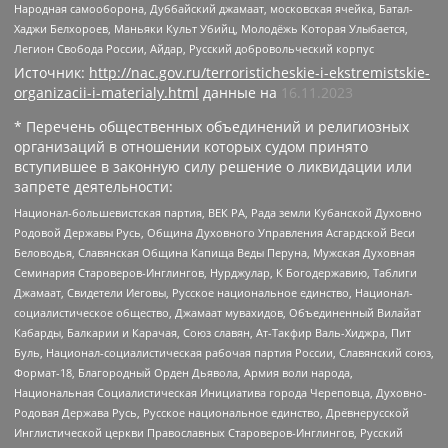
Народная самооборона, Дуббайский джамаат, московская ячейка, Батал-
Хаджи Белхороев, Маньяки Культ Убийц, Молодёжь Которая Улыбается,
Легион Свобода России, Айдар, Русский добровольческий корпус
Источник:
http://nac.gov.ru/terroristicheskie-i-ekstremistskie-
organizacii-i-materialy.html
данные на
16.11.2023
* Перечень общественных объединений и религиозных
организаций в отношении которых судом принято
вступившее в законную силу решение о ликвидации или
запрете деятельности:
Национал-большевистская партия, ВЕК РА, Рада земли Кубанской Духовно
Родовой Державы Русь, Община Духовного Управления Асгардской Веси
Беловодья, Славянская Община Капища Веды Перуна, Мужская Духовная
Семинария Староверов-Инглингов, Нурджулар, К Богодержавию, Таблиги
Джамаат, Свидетели Иеговы, Русское национальное единство, Национал-
социалистическое общество, Джамаат мувахидов, Объединенный Вилайат
Кабарды, Балкарии и Карачая, Союз славян, Ат-Такфир Валь-Хиджра, Пит
Буль, Национал-социалистическая рабочая партия России, Славянский союз,
Формат-18, Благородный Орден Дьявола, Армия воли народа,
Национальная Социалистическая Инициатива города Череповца, Духовно-
Родовая Держава Русь, Русское национальное единство, Древнерусской
Инглистической церкви Православных Староверов-Инглингов, Русский