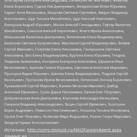
Золотарева Екатерина Александровна, Рачинский Ян Збигневич, Жемкова
Елена Борисовна, Гудков Лев Дмитриевич, Илларионова Юлия Юрьевна,
Саранг Анна Васильевна, Захарова Светлана Сергеевна, Аверин Владимир
Анатольевич, Щур Татьяна Михайловна, Щур Николай Алексеевич,
Блинушов Андрей Юрьевич, Мосин Алексей Геннадьевич, Гефтер Валентин
Михайлович, Симонов Алексей Кириллович, Флиге Ирина Анатольевна,
Мельникова Валентина Дмитриевна, Вититинова Елена Владимировна,
Баженова Светлана Куприяновна, Максимов Сергей Владимирович, Беляев
Сергей Иванович, Голубева Елена Николаевна, Ганнушкина Светлана
Алексеевна, Закс Елена Владимировна, Буртина Елена Юрьевна, Гендель
Людмила Залмановна, Кокорина Екатерина Алексеевна, Шуманов Илья
Вячеславович, Арапова Галина Юрьевна, Свечников Анатолий Мариевич,
Прохоров Вадим Юрьевич, Шахова Елена Владимировна, Подузов Сергей
Васильевич, Протасова Ирина Вячеславовна, Литинский Леонид Борисович,
Лукашевский Сергей Маркович, Бахмин Вячеслав Иванович, Шабад
Анатолий Ефимович, Сухих Дарья Николаевна, Орлов Олег Петрович,
Добровольская Анна Дмитриевна, Королева Александра Евгеньевна,
Смирнов Владимир Александрович, Вицин Сергей Ефимович, Золотухин
Борис Андреевич, Левинсон Лев Семенович, Локшина Татьяна Иосифовна,
Орлов Олег Петрович, Полякова Мара Федоровна, Резник Генри Маркович,
Захаров Герман Константинович
Источник:
http://unro.minjust.ru/NKOForeignAgent.aspx
данные на
24.03.2022