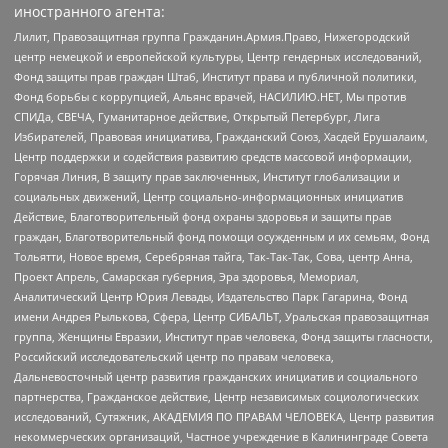
иностранного агента:
Лилит, Правозащитная группа Гражданин.Армия.Право, Нижегородский
центр немецкой и европейской культуры, Центр гендерных исследований,
Фонд защиты прав граждан Штаб, Институт права и публичной политики,
Фонд борьбы с коррупцией, Альянс врачей, НАСИЛИЮ.НЕТ, Мы против
СПИДа, СВЕЧА, Гуманитарное действие, Открытый Петербург, Лига
Избирателей, Правовая инициатива, Гражданский Союз, Хасдей Ерушалаим,
Центр поддержки и содействия развитию средств массовой информации,
Горячая Линия, В защиту прав заключенных, Институт глобализации и
социальных движений, Центр социально-информационных инициатив
Действие, Благотворительный фонд охраны здоровья и защиты прав
граждан, Благотворительный фонд помощи осужденным и их семьям, Фонд
Тольятти, Новое время, Серебряная тайга, Так-Так-Так, Сова, центр Анна,
Проект Апрель, Самарская губерния, Эра здоровья, Мемориал,
Аналитический Центр Юрия Левады, Издательство Парк Гагарина, Фонд
имени Андрея Рылькова, Сфера, Центр СИБАЛЬТ, Уральская правозащитная
группа, Женщины Евразии, Институт прав человека, Фонд защиты гласности,
Российский исследовательский центр по правам человека,
Дальневосточный центр развития гражданских инициатив и социального
партнерства, Гражданское действие, Центр независимых социологических
исследований, Сутяжник, АКАДЕМИЯ ПО ПРАВАМ ЧЕЛОВЕКА, Центр развития
некоммерческих организаций, Частное учреждение в Калининграде Совета