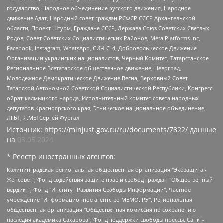
государство, Народное объединение русского движения, Народное
движение Адат, Народный совет граждан РСФСР СССР Архангельской
области, Проект Штурм, Граждане СССР, Держава Союз Советских Светлых
Родов, Совет Советских Социалистических Районов, Meta Platforms Inc,
Facebook, Instagram, WhatsApp, СИЧ-С14, Добровольческое Движение
Организации украинских националистов, Черный Комитет, Татарстанское
Региональное Всетатарское общественное движение, Невоград,
Молодежное Демократическое Движение Весна, Верховный Совет
Татарской Автономной Советской Социалистической Республики, Конгресс
ойрат-калмыцкого народа, Исполнительный комитет совета народных
депутатов Красноярского края, Этническое национальное объединение,
ЛГБТ, Я.МЫ Сергей Фургал
Источник:
https://minjust.gov.ru/ru/documents/7822/
данные
на
03.05.2024
* Реестр иностранных агентов:
Калининградская региональная общественная организация "Экозащита!-Женсовет", Фонд содействия защите прав и свобод граждан "Общественный вердикт", Фонд "Институт Развития Свободы Информации", Частное учреждение "Информационное агентство МЕМО. РУ", Региональная общественная организация "Общественная комиссия по сохранению наследия академика Сахарова", Фонд поддержки свободы прессы, Санкт-Петербургская общественная правозащитная организация "Гражданский контроль", Межрегиональная общественная организация "Информационно-просветительский центр "Мемориал", Региональный Фонд "Центр Защиты Прав Средств Массовой Информации", с 05.12.2023 Фонд "Центр Защиты Прав Средств массовой информации", Региональная общественная благотворительная организация помощи беженцам и мигрантам "Гражданское содействие", Негосударственное образовательное учреждение дополнительного профессионального образования (повышение квалификации) специалистов "АКАДЕМИЯ ПО ПРАВАМ ЧЕЛОВЕКА", Свердловская региональная общественная организация "Сутяжник", Автономная некоммерческая организация "Центр независимых социологических исследований", Союз общественных объединений "Российский исследовательский центр по правам человека", Региональное общественное учреждение научно-информационный центр "МЕМОРИАЛ", Некоммерческая организация "Фонд защиты гласности", Автономная некоммерческая организация "Институт прав человека", Городская общественная организация "Екатеринбургское общество "МЕМОРИАЛ", Городская общественная организация "Рязанское историко-просветительское и правозащитное общество "Мемориал" (Рязанский Мемориал), Челябинский региональный орган общественной самодеятельности – женское общественное объединение "Женщины Евразии", Челябинский региональный орган общественной самодеятельности "Уральская правозащитная группа", Фонд содействия защите здоровья и социальной справедливости имени Андрея Рылькова, Автономная Некоммерческая Организация "Аналитический Центр Юрия Левады", Автономная некоммерческая организация социальной поддержки населения "Проект Апрель", Региональная общественная организация помощи женщинам и детям, находящимся в кризисной ситуации "Информационно-методический центр "Анна", Фонд содействия развитию массовых коммуникаций и правовому просвещению "Так-так-Так", Фонд содействия устойчивому развитию "Серебряная тайга", Свердловский региональный общественный фонд социальных проектов "Новое время", "Idel.Реалии", Кавказ.Реалии, Крым.Реалии, Телеканал Настоящее Время, Татаро-башкирская служба Радио Свобода (Azatliq Radiosi), Радио Свободная Европа/Радио Свобода (PCE/PC), "Сибирь.Реалии", "Фактограф", Благотворительный фонд помощи осужденным и их семьям, Автономная некоммерческая организация "Институт глобализации и социальных движений", Фонд "В защиту прав заключенных", Частное учреждение "Центр поддержки и содействия развитию средств массовой информации", Пензенский региональный общественный благотворительный фонд "Гражданский союз", "Север.Реалии", Некоммерческая организация Фонд "Правовая инициатива", Общество с ограниченной ответственностью "Радио Свободная Европа/Радио Свобода", Чешское информационное агентство "MEDIUM-ORIENT", Красноярская региональная общественная организация "Мы против СПИДа", Камалягин Денис Николаевич, Маркелов Сергей Евгеньевич, Пономарев Лев Александрович, Савицкая Людмила Алексеевна, Автономная некоммерческая организация "Центр по работе с проблемой насилия "НАСИЛИЮ.НЕТ", Межрегиональный профессиональный союз работников здравоохранения "Альянс врачей", Юридическое лицо, зарегистрированное в Латвийской Республике, SIA "Medusa Project" (регистрационный номер 40103797863, дата регистрации 10.06.2014), Некоммерческая организация "Фонд по борьбе с коррупцией", Автономная некоммерческая организация "Институт права и публичной политики", Баданин Роман Сергеевич, Гликин Максим Александрович, Железнова Мария Михайловна, Лукьянова Юлия Сергеевна, Маетная Елизавета Витальевна, Маняхин Петр Борисович, Чуракова Ольга Владимировна, Ярош Юлия Петровна, Юридическое лицо "The Insider SIA", зарегистрированное в Риге, Латвийская Республика (дата регистрации 26.06.2015), являющееся администратором доменного имени интернет-издания "The Insider SIA", https://theins.ru, Постернак Алексей Евгеньевич, Рубин Михаил Аркадьевич, Анин Роман Александрович, Юридическое лицо Istories fonds, зарегистрированное в Латвийской Республике (регистрационный номер 50008295751, дата регистрации 24.02.2020), Великовский Дмитрий Александрович, Долинина Ирина Николаевна, Мароховская Алеся Алексеевна, Шлейнов Роман Юрьевич, Шмагун Олеся Валентиновна, Общество с ограниченной ответственностью "Альтаир 2021", Общество с ограниченной ответственностью "Вега 2021", Общество с ограниченной ответственностью "Главный редактор 2021", Общество с ограниченной ответственностью "Ромашки монолит", Важенков Артем Валерьевич, Ивановская областная общественная организация "Центр гендерных исследований", Гурман Юрий Альбертович, Медиапроект "ОВД-Инфо", Егоров Владимир Владимирович, Жилинский Владимир Александрович, Общество с ограниченной ответственностью "ЗП", Иванова София Юрьевна, Карезина Инна Павловна, Кильтау Екатерина Викторовна, Петров Алексей Викторович, Пискунов Сергей Евгеньевич, Смирнов Сергей Сергеевич, Тихонов Михаил Сергеевич, Общество с ограниченной ответственностью "ЖУРНАЛИСТ-ИНОСТРАННЫЙ АГЕНТ", Арапова Галина Юрьевна, Вольтская Татьяна Анатольевна, Американская компания "Mason G.E.S. Anonymous Foundation" (США), являющаяся владельцем интернет-издания https://mnews.world/, Компания "Stichting Bellingcat", зарегистрированная в Нидерландах (дата регистрации 11.07.2018), Захаров Андрей Вячеславович, Клепиковская Екатерина Дмитриевна, Общество с ограниченной ответственностью "МЕМО", Перл Роман Александрович, Симонов Евгений Алексеевич, Соловьева Елена Анатольевна, Сотников Даниил Владимирович, Сурначева Елизавета Дмитриевна, Автономная некоммерческая организация по защите прав человека и информированию населения "Якутия – Наше Мнение", Общество с ограниченной ответственностью "Москоу диджитал медиа", с 26.01.2023 Общество с ограниченной ответственностью "Чайка Белые сады", Ветошкина Валерия Валерьевна, Заговора Максим Александрович, Межрегиональное общественное движение "Российская ЛГБТ - сеть", Оленичев Максим Владимирович, Павлов Иван Юрьевич, Скворцова Елена Сергеевна, Общество с ограниченной ответственностью "Как бы инагент", Кочетков Игорь Викторович, Общество с ограниченной ответственностью "Честные выборы", Еланчик Олег Александрович, Общество с ограниченной ответственностью "Нобелевский призыв", Гималова Регина Эмилевна, Григорьев Андрей Валерьевич, Григорьева Алина Александровна, Ассоциация по содействию защите прав призывников, альтернативнослужащих и военнослужащих "Правозащитная группа "Гражданин.Армия.Право", Хисамова Регина Фаритовна, Автономная некоммерческая организация по реализации социально-правовых программ "Лилит", Дальневосточное общественное движение "Маяк", Санкт-Петербургская ЛГБТ-инициативная группа "Выход", Инициативная группа ЛГБТ+ "Реверс", Алексеев Андрей Викторович, Бекбулатова Таисия Львовна, Беляев Иван Михайлович, Владыкина Елена Сергеевна, Гельман Марат Александрович, Никульшина Вероника Юрьевна, Толоконникова Надежда Андреевна, Шендерович Виктор Анатольевич, Общество с ограниченной ответственностью "Данное сообщение", Общество с ограниченной ответственностью Издательский дом "Новая глава", Айнбиндер Александра Александровна, Московский комьюнити-центр для ЛГБТ+инициатив, Благотворительный фонд развития филантропии, Deutsche Welle (Германия, Kurt-Schumacher-Strasse 3, 53113 Bonn), Борзунова Мария Михайловна, Воробьев Виктор Викторович, Голубева Анна Львовна, Константинова Алла Михайловна, Малкова Ирина Владимировна, Мурадов Мурад Абдулгалимович, Осетинская Елизавета Николаевна, Понасенков Евгений Николаевич, Ганапольский Матвей Юрьевич, Киселев Евгений Алексеевич, Борухович Ирина Григорьевна, Дремин Иван Тимофеевич, Дубровский Дмитрий Викторович, Красноярская региональная общественная организация поддержки и развития альтернативных образовательных технологий и межкультурных коммуникаций "ИНТЕРРА", Маяковская Екатерина Алексеевна, Фейгин Марк Захарович, Филимонов Андрей Викторович, Дзугкоева Регина Николаевна, Доброхотов Роман Александрович, Дудь Юрий Александрович, Елкин Сергей Владимирович, Кругликов Кирилл Игоревич, Сабунаева Мария Леонидовна, Семенов Алексей Владимирович, Шаинян Карен Багратович, Шульман Екатерина Михайловна, Асафьев Артур Валерьевич, Вахштайн Виктор Семенович, Венедиктов Алексей Алексеевич, Лушникова Екатерина Евгеньевна, Волков Леонид Михайлович, Невзоров Александр Глебович, Пархоменко Сергей Борисович, Сироткин Ярослав Николаевич, Кара-Мурза Владимир Владимирович, Баранова Наталья Владимировна, Гозман Леонид Яковлевич, Кагарлицкий Борис Юльевич, Климарев Михаил Валерьевич, Милов Владимир Станиславович, Автономная некоммерческая организация Краснодарский центр современного искусства "Типография", Моргенштерн Алишер Тагирович, Соболь Любовь Эдуардовна, Общество с ограниченной ответственностью "ЛИЗА НОРМ", Каспаров Гарри Кимович, Ходорковский Михаил Борисович, Общество с ограниченной ответственностью "Апрельские тезисы", Данилович Ирина Брониславовна, Кашин Олег Владимирович, Петров Николай Владимирович, Пивоваров Алексей Владимирович, Соколов Михаил Владимирович, Цветкова Юлия Владимировна, Чичваркин Евгений Александрович, Комитет против пыток/Команда против пыток, Общество с ограниченной ответственностью "Первый научный", Общество с ограниченной ответственностью "Вертолет и ко", Белоцерковская Вероника Борисовна, Кац Максим Евгеньевич, Лазарева Татьяна Юрьевна, Шаведдинов Руслан Табризович, Яшин Илья Валерьевич, Общество с ограниченной ответственностью "Иноагент ААВ", Алешковский Дмитрий Петрович, Альбац Евгения Марковна, Быков Дмитрий Львович, Галямина Юлия Евгеньевна, Лойко Сергей Леонидович, Мартынов Кирилл Константинович, Медведев Сергей Александрович, Крашенинников Федор Геннадиевич, Гордеева Катерина Вл