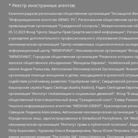
* Реестр иностранных агентов:
Калининградская региональная общественная организация "Экозащита!-Женсовет", Фонд содействия защите прав и свобод граждан "Общественный вердикт", Фонд "Институт Развития Свободы Информации", Частное учреждение "Информационное агентство МЕМО. РУ", Региональная общественная организация "Общественная комиссия по сохранению наследия академика Сахарова", Фонд поддержки свободы прессы, Санкт-Петербургская общественная правозащитная организация "Гражданский контроль", Межрегиональная общественная организация "Информационно-просветительский центр "Мемориал", Региональный Фонд "Центр Защиты Прав Средств Массовой Информации", с 05.12.2023 Фонд "Центр Защиты Прав Средств массовой информации", Региональная общественная благотворительная организация помощи беженцам и мигрантам "Гражданское содействие", Негосударственное образовательное учреждение дополнительного профессионального образования (повышение квалификации) специалистов "АКАДЕМИЯ ПО ПРАВАМ ЧЕЛОВЕКА", Свердловская региональная общественная организация "Сутяжник", Автономная некоммерческая организация "Центр независимых социологических исследований", Союз общественных объединений "Российский исследовательский центр по правам человека", Региональное общественное учреждение научно-информационный центр "МЕМОРИАЛ", Некоммерческая организация "Фонд защиты гласности", Автономная некоммерческая организация "Институт прав человека", Городская общественная организация "Екатеринбургское общество "МЕМОРИАЛ", Городская общественная организация "Рязанское историко-просветительское и правозащитное общество "Мемориал" (Рязанский Мемориал), Челябинский региональный орган общественной самодеятельности – женское общественное объединение "Женщины Евразии", Челябинский региональный орган общественной самодеятельности "Уральская правозащитная группа", Фонд содействия защите здоровья и социальной справедливости имени Андрея Рылькова, Автономная Некоммерческая Организация "Аналитический Центр Юрия Левады", Автономная некоммерческая организация социальной поддержки населения "Проект Апрель", Региональная общественная организация помощи женщинам и детям, находящимся в кризисной ситуации "Информационно-методический центр "Анна", Фонд содействия развитию массовых коммуникаций и правовому просвещению "Так-так-Так", Фонд содействия устойчивому развитию "Серебряная тайга", Свердловский региональный общественный фонд социальных проектов "Новое время", "Idel.Реалии", Кавказ.Реалии, Крым.Реалии, Телеканал Настоящее Время, Татаро-башкирская служба Радио Свобода (Azatliq Radiosi), Радио Свободная Европа/Радио Свобода (PCE/PC), "Сибирь.Реалии", "Фактограф", Благотворительный фонд помощи осужденным и их семьям, Автономная некоммерческая организация "Институт глобализации и социальных движений", Фонд "В защиту прав заключенных", Частное учреждение "Центр поддержки и содействия развитию средств массовой информации", Пензенский региональный общественный благотворительный фонд "Гражданский союз", "Север.Реалии", Некоммерческая организация Фонд "Правовая инициатива", Общество с ограниченной ответственностью "Радио Свободная Европа/Радио Свобода", Чешское информационное агентство "MEDIUM-ORIENT", Красноярская региональная общественная организация "Мы против СПИДа", Камалягин Денис Николаевич, Маркелов Сергей Евгеньевич, Пономарев Лев Александрович, Савицкая Людмила Алексеевна, Автоно