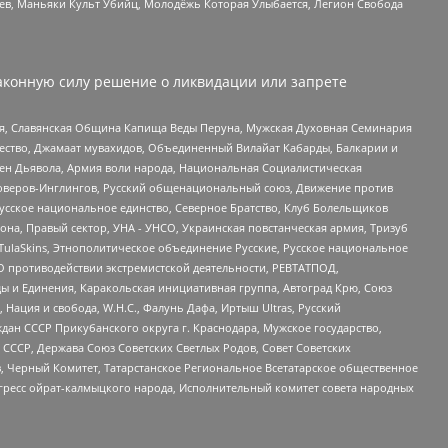
оев, Маньяки Культ Убийц, Молодёжь Которая Улыбается, Легион Свобода
аконную силу решение о ликвидации или запрете
ья, Славянская Община Капища Веды Перуна, Мужская Духовная Семинария
щество, Джамаат мувахидов, Объединенный Вилайат Кабарды, Балкарии и
ден Дьявола, Армия воли народа, Национальная Социалистическая
роверов-Инглингов, Русский общенациональный союз, Движение против
усское национальное единство, Северное Братство, Клуб Болельщиков
а, Правый сектор, УНА - УНСО, Украинская повстанческая армия, Тризуб
 TulaSkins, Этнополитическое объединение Русские, Русское национальное
О противодействии экстремистской деятельности, РЕВТАТПОД,
ы и Единения, Каракольская инициативная группа, Автоград Крю, Союз
 Нация и свобода, W.H.С., Фалунь Дафа, Иртыш Ultras, Русский
ан СССР Прикубанского округа г. Краснодара, Мужское государство,
СССР, Держава Союз Советских Светлых Родов, Совет Советских
в, Черный Комитет, Татарстанское Региональное Всетатарское общественное
гресс ойрат-калмыцкого народа, Исполнительный комитет совета народных