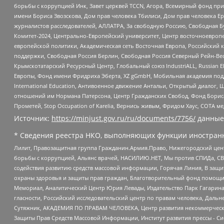
борьбы с коррупцией Инк, Завет церквей TCCN, Агора, Всемирный фонд при
имени Бориса Звозскова, Дом прав человека Тбилиси, Дом прав человека Ер
журналистов расследователей, АЛЛАТРА, За свободную Россию, Свободная Б
Комитет-2024, Центрально-Европейский университет, Центр восточноевроп
европейской политики, Академическая сеть Восточная Европа, Российский к
поддержки, Свободная Россия Берлин, Свободная Россия Северный Рейн-Вест
Крымскотатарский Ресурсный Центр, Глобальный союз IndustriALL, Russian E
Европы, Фонд имени Фридриха Эберта, XZ gGmbH, Мобильная академия поддержк
International Education, Антивоенное движение Антальи, Открытый диало
отношений им Нормана Патерсона, Центр Гражданских Свобод, Фонд Бориса
Прометей, Stop Occupation of Karelia, Вернись живым, Фридом Хаус, СОТА 
Источник:
https://minjust.gov.ru/ru/documents/7756/
данные
* Сведения реестра НКО, выполняющих функции иностранн
Лилит, Правозащитная группа Гражданин.Армия.Право, Нижегородский цент
борьбы с коррупцией, Альянс врачей, НАСИЛИЮ.НЕТ, Мы против СПИДа, СВЕ
содействия развитию средств массовой информации, Горячая Линия, В защ
охраны здоровья и защиты прав граждан, Благотворительный фонд помощи ос
Мемориал, Аналитический Центр Юрия Левады, Издательство Парк Гагарина
гласности, Российский исследовательский центр по правам человека, Даль
Сутяжник, АКАДЕМИЯ ПО ПРАВАМ ЧЕЛОВЕКА, Центр развития некоммерческих
Защиты Прав Средств Массовой Информации, Институт развития прессы - Си