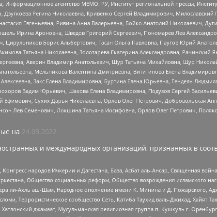
а, Информационное агентство МЕМО. РУ, Институт региональной прессы, Инсти
ч, Дзугкоева Регина Николаевна, Кривенко Сергей Владимирович, Милославски
настасия Евгеньевна, Ривина Анна Валерьевна, Бойко Анатолий Николаевич, Дуг
ошель Ирина Ароновна, Шведов Григорий Сергеевич, Пономарев Лев Александро
ч, Цирульников Борис Альбертович, Гасан Ольга Павловна, Паутов Юрий Анато
Акимова Татьяна Николаевна, Золотарева Екатерина Александровна, Рачинский Я
Сергеевна, Аверин Владимир Анатольевич, Щур Татьяна Михайловна, Щур Никола
Анатольевна, Мельникова Валентина Дмитриевна, Вититинова Елена Владимировн
 Алексеевна, Закс Елена Владимировна, Буртина Елена Юрьевна, Гендель Людмил
рохоров Вадим Юрьевич, Шахова Елена Владимировна, Подузов Сергей Васильеви
й Ефимович, Сухих Дарья Николаевна, Орлов Олег Петрович, Добровольская Анн
нсон Лев Семенович, Локшина Татьяна Иосифовна, Орлов Олег Петрович, Поляк
ые на
24.03.2022
ностранных и международных организаций, признанных в соотв
нгресс народов Ичкерии и Дагестана, База, Асбат аль-Ансар, Священная война,
уркестана, Общество социальных реформ, Общество возрождения исламского насл
Нусра ли-Ахль аш-Шам, Народное ополчение имени К. Минина и Д. Пожарского, Ад
сломи, Террористическое сообщество Сеть, Катиба Таухид валь-Джихад, Хайят Тах
, Хатлонский джамаат, Мусульманская религиозная группа п. Кушкуль г. Оренбу