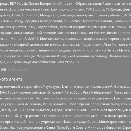
роды, BDR Novaja Gazeta-Europe, Алтай проект, Образовательный дом прав челов
еван, Дом прав человека Крым, Центр дикого лосося, TVR Studios, ТВ Дождь, Це
урятия, Uralic, UnKremlin, Международная федерация транспортных рабочих, Ист
ейских и международных исследований, Общество Сторожевой башни, Библии и тр
омитет действия, РЭНД корпорейшн, Русская Америка за демократию в России, Н
фалия, Фонд глобальной помощи, Антивоенный комитет России, Russie-Libertes, L
lection Monitor, Article 19, Мнение медиа, Федерация анархического черного кр
и гендерной демократии и миротворчества, Форум имени Льва Копелева, American C
г, Школа международных отношений и государственной политики им Питера Мунка
 Немцова за Свободу, Фонд имени Фридриха Науманна за свободу, Феминистско
медиа, Либерально-демократическая Лига Украины
 на
13.05.2024
ого агента:
р немецкой и европейской культуры, Центр гендерных исследований, Фонд защи
ЧА, Гуманитарное действие, Открытый Петербург, Лига Избирателей, Правовая 
иту прав заключенных, Институт глобализации и социальных движений, Центр 
ужденным и их семьям, Фонд Тольятти, Новое время, Серебряная тайга, Так-Так-
, Фонд имени Андрея Рылькова, Сфера, Центр СИБАЛЬТ, Уральская правозащитна
невосточный центр развития гражданских инициатив и социального партнерства, 
 организаций, Частное учреждение в Калининграде Совета Министров северных 
бирь, Частное учреждение в Санкт-Петербурге Совета Министров Северных Стра