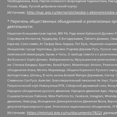
Челебиджихана, Азов, Партия исламского возрождения Таджикистана, Народ
России, Айдар, Русский добровольческий корпус
Источник:
http://nac.gov.ru/terroristicheskie-i-ekstremistskie-
* Перечень общественных объединений и религиозных орг
деятельности:
Национал-большевистская партия, ВЕК РА, Рада земли Кубанской Духовно
Староверов-Инглингов, Нурджулар, К Богодержавию, Таблиги Джамаат, Сви
Карачая, Союз славян, Ат-Такфир Валь-Хиджра, Пит Буль, Национал-социал
Инициатива города Череповца, Духовно-Родовая Держава Русь, Русское н
нелегальной иммиграции, Кровь и Честь, О свободе совести и о религиоз
Футбольного Клуба Динамо, Файзрахманисты, Мусульманская религиозная о
им. Степана Бандеры, Братство, Белый Крест, Misanthropic division, Рели
объединение Атака, Мечеть Мирмамеда, Община Коренного Русского народа
Артподготовка, Штольц, В честь иконы Божией Матери Державная, Сектор 1
Славянских Сил Руси, Алля-Аят, Благотворительный пансионат Ак Умут, Русск
Патриотический клуб-Новокузнецк/РПК, Сибирский державный союз, Фонд б
Народное объединение русского движения, Народное движение Адат, Народ
Социалистических Районов, Meta Platforms Inc, Facebook, Instagram, Wha
движение, Невоград, Молодежное Демократическое Движение Весна, Верхов
депутатов Красноярского края, Этническое национальное объединение, ЛГ
Источник:
https://minjust.gov.ru/ru/documents/7822/
данные