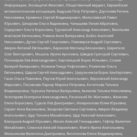
Информации, Экозащита!-Женсовет, Общественный вердикт, Евразийская
антимонопольная ассоциация, Бедушев Петр Петрович, Дзугкоева Регина
Николаевна, Кривенко Сергей Владимирович, Милославский Павел
Юрьевич, Шнырова Ольга Вадимовна, Чанышева Лилия Айратовна,
Сидорович Ольга Борисовна, Туровский Александр Алексеевич, Васильева
Анастасия Евгеньевна, Ривина Анна Валерьевна, Бойко Анатолий
Николаевич, Дугин Сергей Георгиевич, Пивоваров Андрей Сергеевич,
Аверин Виталий Евгеньевич, Барахоев Магомед Бекханович, Шарипков
Олег Викторович, Мошель Ирина Ароновна, Шведов Григорий Сергеевич,
Пономарев Лев Александрович, Каргалицкий Борис Юльевич, Созаев
Валерий Валерьевич, Исламов Тимур Рифгатович, Романова Ольга
Евгеньевна, Щаров Сергей Алексадрович, Цирульников Борис Альбертович,
Гасан Ольга Павловна, Паутов Юрий Анатольевич, Верховский Александр
Маркович, Пислакова-Паркер Марина Петровна, Кочеткова Татьяна
Владимировна, Чуркина Наталья Валерьевна, Акимова Татьяна Николаевна,
Золотарева Екатерина Александровна, Рачинский Ян Збигневич, Жемкова
Елена Борисовна, Гудков Лев Дмитриевич, Илларионова Юлия Юрьевна,
Саранг Анна Васильевна, Захарова Светлана Сергеевна, Аверин Владимир
Анатольевич, Щур Татьяна Михайловна, Щур Николай Алексеевич,
Блинушов Андрей Юрьевич, Мосин Алексей Геннадьевич, Гефтер Валентин
Михайлович, Симонов Алексей Кириллович, Флиге Ирина Анатольевна,
Мельникова Валентина Дмитриевна, Вититинова Елена Владимировна,