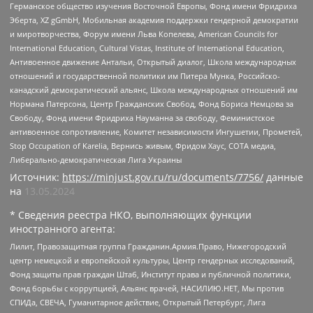
Германское общество изучения Восточной Европы, Фонд имени Фридриха
Эберта, XZ gGmbH, Мобильная академия поддержки гендерной демократии
и миротворчества, Форум имени Льва Копелева, American Councils for
International Education, Cultural Vistas, Institute of International Education,
Антивоенное движение Антальи, Открытый диалог, Школа международных
отношений и государственной политики им Питера Мунка, Российско-
канадский демократический альянс, Школа международных отношений им
Нормана Патерсона, Центр Гражданских Свобод, Фонд Бориса Немцова за
Свободу, Фонд имени Фридриха Науманна за свободу, Феминистское
антивоенное сопротивление, Комитет независимости Ингушетии, Прометей,
Stop Occupation of Karelia, Вернись живым, Фридом Хаус, СОТА медиа,
Либерально-демократическая Лига Украины
Источник:
https://minjust.gov.ru/ru/documents/7756/
данные
на
13.05.2024
* Сведения реестра НКО, выполняющих функции
иностранного агента:
Лилит, Правозащитная группа Гражданин.Армия.Право, Нижегородский
центр немецкой и европейской культуры, Центр гендерных исследований,
Фонд защиты прав граждан Штаб, Институт права и публичной политики,
Фонд борьбы с коррупцией, Альянс врачей, НАСИЛИЮ.НЕТ, Мы против
СПИДа, СВЕЧА, Гуманитарное действие, Открытый Петербург, Лига