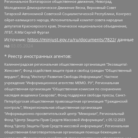
Региональное Всетатарское общественное движение, Невоград,
Молодежное Демократическое Движение Весна, Верховный Совет
Татарской Автономной Советской Социалистической Республики, Конгресс
ойрат-калмыцкого народа, Исполнительный комитет совета народных
депутатов Красноярского края, Этническое национальное объединение,
ЛГБТ, Я.МЫ Сергей Фургал
Источник:
https://minjust.gov.ru/ru/documents/7822/
данные
на
03.05.2024
* Реестр иностранных агентов:
Калининградская региональная общественная организация "Экозащита!-Женсовет", Фонд содействия защите прав и свобод граждан "Общественный вердикт", Фонд "Институт Развития Свободы Информации", Частное учреждение "Информационное агентство МЕМО. РУ", Региональная общественная организация "Общественная комиссия по сохранению наследия академика Сахарова", Фонд поддержки свободы прессы, Санкт-Петербургская общественная правозащитная организация "Гражданский контроль", Межрегиональная общественная организация "Информационно-просветительский центр "Мемориал", Региональный Фонд "Центр Защиты Прав Средств Массовой Информации", с 05.12.2023 Фонд "Центр Защиты Прав Средств массовой информации", Региональная общественная благотворительная организация помощи беженцам и мигрантам "Гражданское содействие", Негосударственное образовательное учреждение дополнительного профессионального образования (повышение квалификации) специалистов "АКАДЕМИЯ ПО ПРАВАМ ЧЕЛОВЕКА", Свердловская региональная общественная организация "Сутяжник", Автономная некоммерческая организация "Центр независимых социологических исследований", Союз общественных объединений "Российский исследовательский центр по правам человека", Региональное общественное учреждение научно-информационный центр "МЕМОРИАЛ", Некоммерческая организация "Фонд защиты гласности", Автономная некоммерческая организация "Институт прав человека", Городская общественная организация "Екатеринбургское общество "МЕМОРИАЛ", Городская общественная организация "Рязанское историко-просветительское и правозащитное общество "Мемориал" (Рязанский Мемориал), Челябинский региональный орган общественной самодеятельности – женское общественное объединение "Женщины Евразии", Челябинский региональный орган общественной самодеятельности "Уральская правозащитная группа", Фонд содействия защите здоровья и социальной справедливости имени Андрея Рылькова, Автономная Некоммерческая Организация "Аналитический Центр Юрия Левады", Автономная некоммерческая организация социальной поддержки населения "Проект Апрель", Региональная общественная организация помощи женщинам и детям, находящимся в кризисной ситуации "Информационно-методический центр "Анна", Фонд содействия развитию массовых коммуникаций и правовому просвещению "Так-так-Так", Фонд содействия устойчивому развитию "Серебряная тайга", Свердловский региональный общественный фонд социальных проектов "Новое время", "Idel.Реалии", Кавказ.Реалии, Крым.Реалии, Телеканал Настоящее Время, Татаро-башкирская служба Радио Свобода (Azatliq Radiosi), Радио Свободная Европа/Радио Свобода (PCE/PC), "Сибирь.Реалии", "Фактограф", Благотворительный фонд помощи осужденным и их семьям, Автономная некоммерческая организация "Институт глобализации и социальных движений", Фонд "В защиту прав заключенных", Частное учреждение "Центр поддержки и содействия развитию средств массовой информации", Пензенский региональный общественный благотворительный фонд "Гражданский союз", "Север.Реалии", Некоммерческая организация Фонд "Правовая инициатива", Общество с ограниченной ответственностью "Радио Свободная Европа/Радио Свобода", Чешское информационное агентство "MEDIUM-ORIENT", Красноярская региональная общественная организация "Мы против СПИДа", Камалягин Денис Николаевич, Маркелов Сергей Евгеньевич, Пономарев Лев Александрович, Савицкая Людмила Алексеевна, Автономная некоммерческая организация "Центр по работе с проблемой насилия "НАСИЛИЮ.НЕТ", Межрегиональный профессиональный союз работников здравоохранения "Альянс врачей", Юридическое лицо, зарегистрированное в Латвийской Республике, SIA "Medusa Project" (регистрационный номер 40103797863, дата регистрации 10.06.2014), Некоммерческая организация "Фонд по борьбе с коррупцией", Автономная некоммерческая организация "Институт права и публичной политики", Баданин Роман Сергеевич, Гликин Максим Александрович, Железнова Мария Михайловна, Лукьянова Юлия Сергеевна, Маетная Елизавета Витальевна, Маняхин Петр Борисович, Чуракова Ольга Владимировна, Ярош Юлия Петровна, Юридическое лицо "The Insider SIA", зарегистрированное в Риге, Латвийская Республика (дата регистрации 26.06.2015), являющееся администратором доменного имени интернет-издания "The Insider SIA", https://theins.ru, Постернак Алексей Евгеньевич, Рубин Михаил Аркадьевич, Анин Роман Александрович, Юридическое лицо Istories fonds, зарегистрированное в Латвийской Республике (регистрационный номер 50008295751, дата регистрации 24.02.2020), Великовский Дмитрий Александрович, Долинина Ирина Николаевна, Мароховская Алеся Алексеевна, Шлейнов Роман Юрьевич, Шмагун Олеся Валентиновна, Общество с ограниченной ответственностью "Альтаир 2021", Общество с ограниченной ответственностью "Вега 2021", Общество с ограниченной ответственностью "Главный редактор 2021", Общество с ограниченной ответственностью "Ромашки монолит", Важенков Артем Валерьевич, Ивановская областная общественная организация "Центр гендерных исследований", Гурман Юрий Альбертович, Медиапроект "ОВД-Инфо", Егоров Владимир Владимирович, Жилинский Владимир Александрович, Общество с ограниченной ответственностью "ЗП", Иванова София Юрьевна, Карезина Инна Павловна, Кильтау Екатерина Викторовна, Петров Алексей Викторович, Пискунов Сергей Евгеньевич, Смирнов Сергей Сергеевич, Тихонов Михаил Сергеевич, Общество с ограниченной ответственностью "ЖУРНАЛИСТ-ИНОСТРАННЫЙ АГЕНТ", Арапова Галина Юрьевна, Вольтская Татьяна Анатольевна, Американская компания "Mason G.E.S. Anonymous Foundation" (США), являющаяся владельцем интернет-издания https://mnews.world/, Компания "Stichting Bellingcat", зарегистрированная в Нидерландах (дата регистрации 11.07.2018), Захаров Андрей Вячеславович, Клепиковская Екатерина Дмитриевна, Общество с ограниченной ответственностью "МЕМО", Перл Роман Александрович, Симонов Евгений Алексеевич, Соловьева Елена Анатольевна, Сотников Даниил Владимирович, Сурначева Елизавета Дмитриевна, Автономная некоммерческая организация по защите прав человека и информированию населения "Якутия – Наше Мнение", Общество с ограниченной ответственностью "Москоу диджитал медиа", с 26.01.2023 Общество с ограниченной ответственностью "Чайка Белые сады", Ветошкина Валерия Валерьевна, Заговора Максим Александрович, Межрегиональное общественное движение "Российская ЛГБТ - сеть", Оленичев Максим Владимирович, Павлов Иван Юрьевич, Скворцова Елена Сергеевна, Общество с ограниченной ответственностью "Как бы инагент", Кочетков Игорь Викторович, Общество с ограниченной ответственностью "Честные выборы", Еланчик Олег Александрович, Общество с ограниченной ответственностью "Нобелевский призыв", Гималова Регина Эмилевна, Григорьев Андрей Валерьевич, Григорьева Алина Александровна, Ассоциация по содействию защите прав призывников, альтернативнослужащих и военнослужащих "Правозащитная группа "Гражданин.Армия.Право", Хисамова Регина Фаритовна, Автономная некоммерческая организация по реализации социально-правовых программ "Лилит", Дальневосточное общественное движение "Маяк", Санкт-Петербургская ЛГБТ-инициативная группа "Выход", Инициативная группа ЛГБТ+ "Реверс", Алексеев Андрей Викторович, Бекбулатова Таисия Львовна, Беляев Иван Михайлович, Владыкина Елена Сергеевна, Гельман Марат Александрович, Никульшина Вероника Юрьевна, Толоконникова Надежда Андреевна, Шендерович Виктор Анатольевич, Общество с ограниченной ответственностью "Данное сообщение", Общество с ограниченной ответственностью Издательский дом "Новая глава", Айнбиндер Александра Александровна, Московский комьюнити-центр для ЛГБТ+инициатив, Благотворительный фонд развития филантропии, Deutsche Welle (Германия, Kurt-Schumacher-Strasse 3, 53113 Bonn), Борзунова Мария Михайловна, Воробьев Виктор Викторович, Голубева Анна Львовна, Константинова Алла Михайловна, Малкова Ирина Владимировна, Мурадов Мурад Абдулгалимович, Осетинская Елизавета Николаевна, Понасенков Евгений Николаевич, Ганапольский Матвей Юрьевич, Киселев Евгений Алексеевич, Борухович Ирина Григорьевна, Дремин Иван Тимофеевич, Дубровский Дмитрий Викторович, Красноярская региональная общественная организация поддержки и развития альтернативных образовательных технологий и межкультурных коммуникаций "ИНТЕРРА", Маяковская Екатерина Алексеевна, Фейгин Марк Захарович, Филимонов Андрей Викторович, Дзугкоева Регина Николаевна, Доброхотов Роман Александрович, Дудь Юрий Александрович, Елкин Сергей Владимирович, Кругликов Кирилл Игоревич, Сабунаева Мария Леонидовна, Семенов Алексей Владимирович, Шаинян Карен Багратович, Шульман Екатерина Михайловна, Асафьев Артур Валерьевич, Вахштайн Виктор Семенович, Венедиктов Алексей Алексеевич, Лушникова Екатерина Евгеньевна, Волков Леонид Михайлович, Невзоров Александр Глебович, Пархоменко Сергей Борисович, Сироткин Ярослав Николаевич, Кара-Мурза Владимир Владимирович, Баранова Наталья Владимировна, Гозман Леонид Яковлевич, Кагарлицкий Борис Юльевич, Климарев Михаил Валерьевич, Милов Владимир Станиславович, Автономная некоммерческая организация Краснодарский центр современного искусства "Типография", Моргенштерн Алишер Тагирович, Соболь Любовь Эдуардовна, Общество с ограниченной ответственностью "ЛИЗА НОРМ", Каспаров Гарри Кимович, Ходорковский Михаил Борисович, Общество с ограниченной ответственностью "Апрельские тезисы", Данилович Ирина Брониславовна, Кашин Олег Владимирович, Петров Николай Владимирович, Пивоваров Алексей Владимирович, Соколов Михаил Владимирович, Цветкова Юлия Владимировна, Чичваркин Евгений Александрович, Комитет против пыток/Команда против пыток, Общество с ограниченной ответственностью "Первый научный", Общество с ограниченной ответственностью "Вертолет и ко", Белоцерковская Вероника Борисовна, Кац Максим Евгеньевич, Лазарева Татьяна Юрьевна, Шаведдинов Руслан Табризович, Яшин Илья Валерьевич, Общество с ограниченной ответственностью "Иноагент ААВ", Алешковский Дмитрий Петрович, Альбац Евгения Марковна, Быков Дмитрий Львович, Галямина Юлия Евгеньевна, Лойко Сергей Леонидович, Мартынов Кирилл Константинович, Медведев Сергей Александрович, Крашенинников Федор Геннадиевич, Гордеева Катерина Вл