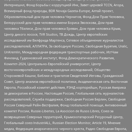
Интернешнл, Фонд борьбы с коррупцией Инк, Завет церквей TCCN, Агора,
Всемирный фонд природы, BDR Novaja Gazeta-Europe, Алтай проект,
Образовательный дом прав человека Чернигов, Фонд Дом Прав Человека,
Белорусский дом прав человека имени Бориса Звозскова, Дом прав
человека Тбилиси, Дом прав человека Ереван, Дом прав человека Крым,
Центр дикого лосося, TVR Studios, ТВ Дождь, Центр европейских
исследований им Вилфрида Мартенса, Сетевое объединение журналистов
расследователей, АЛЛАТРА, За свободную Россию, Свободная Бурятия, Uralic,
UnKremlin, Международная федерация транспортных рабочих, ИстЧам
Финланд, Гудзоновский институт, Фонд Демократического Развития,
Комитет-2024, Центрально-Европейский университет, Центр
восточноевропейских и международных исследований, Общество
Сторожевой башни, Библии и трактатов Свидетелей Иеговы, Гражданский
Совет, Центр анализа европейской политики, Академическая сеть Восточная
Европа, Российский комитет действия, РЭНД корпорейшн, Русская Америка
за демократию в России, Настоящая Россия, Глобальная сеть журналистов-
расследователей, Служба поддержки, Свободная Россия Берлин, Свободная
Россия Северный Рейн-Вестфалия, Фонд глобальной помощи, Антивоенный
комитет России, Russie-Libertes, La Asocicion de Rusos Libres, Союз за
возвращение Северных территорий, Крымскотатарский Ресурсный Центр,
Глобальный союз IndustriALL, Russian Election Monitor, Article 19, Мнение
медиа, Федерация анархического черного креста, Радио Свободная Европа,