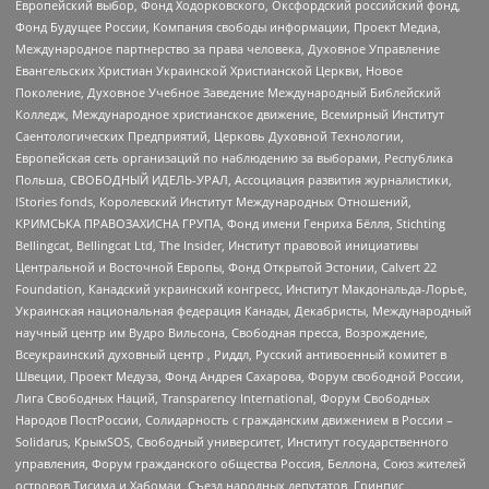
Европейский выбор, Фонд Ходорковского, Оксфордский российский фонд,
Фонд Будущее России, Компания свободы информации, Проект Медиа,
Международное партнерство за права человека, Духовное Управление
Евангельских Христиан Украинской Христианской Церкви, Новое
Поколение, Духовное Учебное Заведение Международный Библейский
Колледж, Международное христианское движение, Всемирный Институт
Саентологических Предприятий, Церковь Духовной Технологии,
Европейская сеть организаций по наблюдению за выборами, Республика
Польша, СВОБОДНЫЙ ИДЕЛЬ-УРАЛ, Ассоциация развития журналистики,
IStories fonds, Королевский Институт Международных Отношений,
КРИМСЬКА ПРАВОЗАХИСНА ГРУПА, Фонд имени Генриха Бёлля, Stichting
Bellingcat, Bellingcat Ltd, The Insider, Институт правовой инициативы
Центральной и Восточной Европы, Фонд Открытой Эстонии, Calvert 22
Foundation, Канадский украинский конгресс, Институт Макдональда-Лорье,
Украинская национальная федерация Канады, Декабристы, Международный
научный центр им Вудро Вильсона, Свободная пресса, Возрождение,
Всеукраинский духовный центр , Риддл, Русский антивоенный комитет в
Швеции, Проект Медуза, Фонд Андрея Сахарова, Форум свободной России,
Лига Свободных Наций, Transparеncy International, Форум Свободных
Народов ПостРоссии, Солидарность с гражданским движением в России –
Solidarus, КрымSOS, Свободный университет, Институт государственного
управления, Форум гражданского общества Россия, Беллона, Союз жителей
островов Тисима и Хабомаи, Съезд народных депутатов, Гринпис