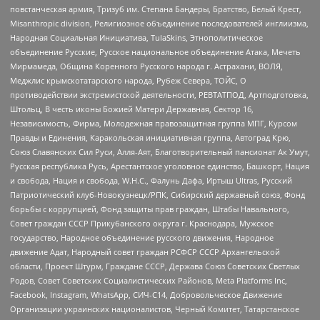
повстанческая армия, Тризуб им. Степана Бандеры, Братство, Белый Крест,
Misanthropic division, Религиозное объединение последователей инглиизма,
Народная Социальная Инициатива, TulaSkins, Этнополитическое
объединение Русские, Русское национальное объединение Атака, Мечеть
Мирмамеда, Община Коренного Русского народа г. Астрахани, ВОЛЯ,
Меджлис крымскотатарского народа, Рубеж Севера, ТОЙС, О
противодействии экстремистской деятельности, РЕВТАТПОД, Артподготовка,
Штольц, В честь иконы Божией Матери Державная, Сектор 16,
Независимость, Фирма, Молодежная правозащитная группа МПГ, Курсом
Правды и Единения, Каракольская инициативная группа, Автоград Крю,
Союз Славянских Сил Руси, Алля-Аят, Благотворительный пансионат Ак Умут,
Русская республика Русь, Арестантское уголовное единство, Башкорт, Нация
и свобода, Нация и свобода, W.H.С., Фалунь Дафа, Иртыш Ultras, Русский
Патриотический клуб-Новокузнецк/РПК, Сибирский державный союз, Фонд
борьбы с коррупцией, Фонд защиты прав граждан, Штабы Навального,
Совет граждан СССР Прикубанского округа г. Краснодара, Мужское
государство, Народное объединение русского движения, Народное
движение Адат, Народный совет граждан РСФСР СССР Архангельской
области, Проект Штурм, Граждане СССР, Держава Союз Советских Светлых
Родов, Совет Советских Социалистических Районов, Meta Platforms Inc,
Facebook, Instagram, WhatsApp, СИЧ-С14, Добровольческое Движение
Организации украинских националистов, Черный Комитет, Татарстанское