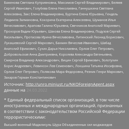
Баженова Светлана Куприяновна, Максимов Сергей Владимирович, Беляев
Сергей Иванович, Голубева Елена Николаевна, Ганнушкина Светлана
Алексеевна, Закс Елена Владимировна, Буртина Елена Юрьевна, Гендель
Людмила Залмановна, Кокорина Екатерина Алексеевна, Шуманов Илья
Вячеславович, Арапова Галина Юрьевна, Свечников Анатолий Мариевич,
Прохоров Вадим Юрьевич, Шахова Елена Владимировна, Подузов Сергей
Васильевич, Протасова Ирина Вячеславовна, Литинский Леонид Борисович,
Лукашевский Сергей Маркович, Бахмин Вячеслав Иванович, Шабад
Анатолий Ефимович, Сухих Дарья Николаевна, Орлов Олег Петрович,
Добровольская Анна Дмитриевна, Королева Александра Евгеньевна,
Смирнов Владимир Александрович, Вицин Сергей Ефимович, Золотухин
Борис Андреевич, Левинсон Лев Семенович, Локшина Татьяна Иосифовна,
Орлов Олег Петрович, Полякова Мара Федоровна, Резник Генри Маркович,
Захаров Герман Константинович
Источник:
http://unro.minjust.ru/NKOForeignAgent.aspx
данные на
24.03.2022
* Единый федеральный список организаций, в том числе
иностранных и международных организаций, признанных
в соответствии с законодательством Российской Федерации
террористическими:
Высший военный Маджлисуль Шура Объединенных сил моджахедов