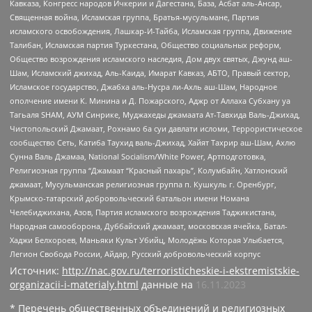
Кавказа, Конгресс народов Ичкерии и Дагестана, База, Асбат аль-Ансар,
Священная война, Исламская группа, Братья-мусульмане, Партия
исламского освобождения, Лашкар-И-Тайба, Исламская группа, Движение
Талибан, Исламская партия Туркестана, Общество социальных реформ,
Общество возрождения исламского наследия, Дом двух святых, Джунд аш-
Шам, Исламский джихад, Аль-Каида, Имарат Кавказ, АБТО, Правый сектор,
Исламское государство, Джабха аль-Нусра ли-Ахль аш-Шам, Народное
ополчение имени К. Минина и Д. Пожарского, Аджр от Аллаха Субхану уа
Тагьаля SHAM, АУМ Синрике, Муджахеды джамаата Ат-Тавхида Валь-Джихад,
Чистопольский Джамаат, Рохнамо ба суи давлати исломи, Террористическое
сообщество Сеть, Катиба Таухид валь-Джихад, Хайят Тахрир аш-Шам, Ахлю
Сунна Валь Джамаа, National Socialism/White Power, Артподготовка,
Религиозная группа “Джамаат “Красный пахарь”, Колумбайн, Хатлонский
джамаат, Мусульманская религиозная группа п. Кушкуль г. Оренбург,
Крымско-татарский добровольческий батальон имени Номана
Челебиджихана, Азов, Партия исламского возрождения Таджикистана,
Народная самооборона, Дуббайский джамаат, московская ячейка, Батал-
Хаджи Белхороев, Маньяки Культ Убийц, Молодёжь Которая Улыбается,
Легион Свобода России, Айдар, Русский добровольческий корпус
Источник:
http://nac.gov.ru/terroristicheskie-i-ekstremistskie-
organizacii-i-materialy.html
данные на
16.11.2023
* Перечень общественных объединений и религиозных