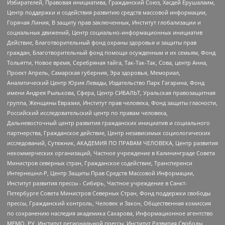
Избирателей, Правовая инициатива, Гражданский Союз, Хасдей Ерушалаим,
Центр поддержки и содействия развитию средств массовой информации,
Горячая Линия, В защиту прав заключенных, Институт глобализации и
социальных движений, Центр социально-информационных инициатив
Действие, Благотворительный фонд охраны здоровья и защиты прав
граждан, Благотворительный фонд помощи осужденным и их семьям, Фонд
Тольятти, Новое время, Серебряная тайга, Так-Так-Так, Сова, центр Анна,
Проект Апрель, Самарская губерния, Эра здоровья, Мемориал,
Аналитический Центр Юрия Левады, Издательство Парк Гагарина, Фонд
имени Андрея Рылькова, Сфера, Центр СИБАЛЬТ, Уральская правозащитная
группа, Женщины Евразии, Институт прав человека, Фонд защиты гласности,
Российский исследовательский центр по правам человека,
Дальневосточный центр развития гражданских инициатив и социального
партнерства, Гражданское действие, Центр независимых социологических
исследований, Сутяжник, АКАДЕМИЯ ПО ПРАВАМ ЧЕЛОВЕКА, Центр развития
некоммерческих организаций, Частное учреждение в Калининграде Совета
Министров северных стран, Гражданское содействие, Трансперенси
Интернешнл-Р, Центр Защиты Прав Средств Массовой Информации,
Институт развития прессы - Сибирь, Частное учреждение в Санкт-
Петербурге Совета Министров Северных Стран, Фонд поддержки свободы
прессы, Гражданский контроль, Человек и Закон, Общественная комиссия
по сохранению наследия академика Сахарова, Информационное агентство
МЕМО. РУ, Институт региональной прессы, Институт Развития Свободы