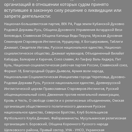
организаций в отношении которых судом принято
вступившее в законную силу решение о ликвидации или
запрете деятельности:
Национал-большевистская партия, ВЕК РА, Рада земли Кубанской Духовно
Родовой Державы Русь, Община Духовного Управления Асгардской Веси
Беловодья, Славянская Община Капища Веды Перуна, Мужская Духовная
Семинария Староверов-Инглингов, Нурджулар, К Богодержавию, Таблиги
Джамаат, Свидетели Иеговы, Русское национальное единство, Национал-
социалистическое общество, Джамаат мувахидов, Объединенный Вилайат
Кабарды, Балкарии и Карачая, Союз славян, Ат-Такфир Валь-Хиджра, Пит
Буль, Национал-социалистическая рабочая партия России, Славянский союз,
Формат-18, Благородный Орден Дьявола, Армия воли народа,
Национальная Социалистическая Инициатива города Череповца, Духовно-
Родовая Держава Русь, Русское национальное единство, Древнерусской
Инглистической церкви Православных Староверов-Инглингов, Русский
общенациональный союз, Движение против нелегальной иммиграции,
Кровь и Честь, О свободе совести и о религиозных объединениях, Омская
организация общественного политического движения Русское
национальное единство, Северное Братство, Клуб Болельщиков
Футбольного Клуба Динамо, Файзрахманисты, Мусульманская религиозная
организация п. Боровский, Община Коренного Русского народа
Щелковского района, Правый сектор, УНА - УНСО, Украинская