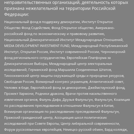
неправительственных организаций, деятельность которых
признана нежелательной на территории Российской
Федерации:
Национальный фонд в поддержку демократии, Институт Открытое
Общество Фонд Содействия, Фонд Открытое общество, Американо-
российский фонд по экономическому и правовому развитию,
Национальный Демократический Институт Международных Отношений,
MEDIA DEVELOPMENT INVESTMENT FUND, Международный Республиканский
Институт, Открытая Россия, Институт современной России, Черноморский
фонд регионального сотрудничества, Европейская Платформа за
Демократические Выборы, Международный центр электоральных
исследований, Германский фонд Маршалла Соединенных Штатов,
Тихоокеанский центр защиты окружающей среды и природных ресурсов,
Свободная Россия, Всемирный конгресс украинцев, Атлантический совет,
Человек в беде, Европейский фонд за демократию, Джеймстаунский фонд,
Прожект Хармони, Родники дракона, Врачи против насильственного
извлечения органов, Фалунь Дафа, Друзья Фалуньгун, Фалуньгун, Коалиция
по расследованию преследования в отношении Фалуньгун в Китае,
Всемирная организация по расследованию преследований Фалуньгун,
Пражский гражданский центр, Ассоциация школ политических
исследований при Совете Европы, Центр либеральной современности,
Форум русскоязычных европейцев, Немецко-русский обмен, Бард колледж,