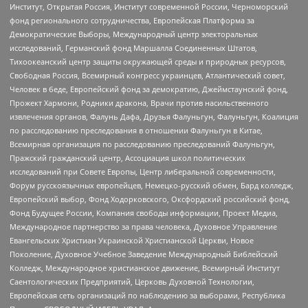
Институт, Открытая Россия, Институт современной России, Черноморский
фонд регионального сотрудничества, Европейская Платформа за
Демократические Выборы, Международный центр электоральных
исследований, Германский фонд Маршалла Соединенных Штатов,
Тихоокеанский центр защиты окружающей среды и природных ресурсов,
Свободная Россия, Всемирный конгресс украинцев, Атлантический совет,
Человек в беде, Европейский фонд за демократию, Джеймстаунский фонд,
Прожект Хармони, Родники дракона, Врачи против насильственного
извлечения органов, Фалунь Дафа, Друзья Фалуньгун, Фалуньгун, Коалиция
по расследованию преследования в отношении Фалуньгун в Китае,
Всемирная организация по расследованию преследований Фалуньгун,
Пражский гражданский центр, Ассоциация школ политических
исследований при Совете Европы, Центр либеральной современности,
Форум русскоязычных европейцев, Немецко-русский обмен, Бард колледж,
Европейский выбор, Фонд Ходорковского, Оксфордский российский фонд,
Фонд Будущее России, Компания свободы информации, Проект Медиа,
Международное партнерство за права человека, Духовное Управление
Евангельских Христиан Украинской Христианской Церкви, Новое
Поколение, Духовное Учебное Заведение Международный Библейский
Колледж, Международное христианское движение, Всемирный Институт
Саентологических Предприятий, Церковь Духовной Технологии,
Европейская сеть организаций по наблюдению за выборами, Республика