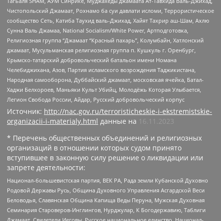
Тагьаля SHAM, АУМ Синрике, Муджахеды джамаата Ат-Тавхида Валь-Джихад,
Чистопольский Джамаат, Рохнамо ба суи давлати исломи, Террористическое
сообщество Сеть, Катиба Таухид валь-Джихад, Хайят Тахрир аш-Шам, Ахлю
Сунна Валь Джамаа, National Socialism/White Power, Артподготовка,
Религиозная группа “Джамаат “Красный пахарь”, Колумбайн, Хатлонский
джамаат, Мусульманская религиозная группа п. Кушкуль г. Оренбург,
Крымско-татарский добровольческий батальон имени Номана
Челебиджихана, Азов, Партия исламского возрождения Таджикистана,
Народная самооборона, Дуббайский джамаат, московская ячейка, Батал-
Хаджи Белхороев, Маньяки Культ Убийц, Молодёжь Которая Улыбается,
Легион Свобода России, Айдар, Русский добровольческий корпус
Источник:
http://nac.gov.ru/terroristicheskie-i-ekstremistskie-
organizacii-i-materialy.html
данные на
16.11.2023
* Перечень общественных объединений и религиозных
организаций в отношении которых судом принято
вступившее в законную силу решение о ликвидации или
запрете деятельности:
Национал-большевистская партия, ВЕК РА, Рада земли Кубанской Духовно
Родовой Державы Русь, Община Духовного Управления Асгардской Веси
Беловодья, Славянская Община Капища Веды Перуна, Мужская Духовная
Семинария Староверов-Инглингов, Нурджулар, К Богодержавию, Таблиги
Джамаат, Свидетели Иеговы, Русское национальное единство, Национал-