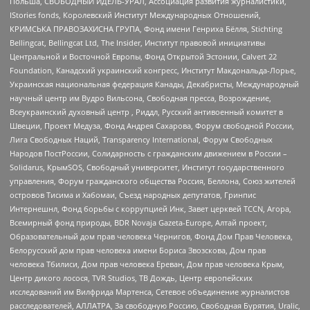
Польша, СВОБОДНЫЙ ИДЕЛЬ-УРАЛ, Ассоциация развития журналистики,
IStories fonds, Королевский Институт Международных Отношений,
КРИМСЬКА ПРАВОЗАХИСНА ГРУПА, Фонд имени Генриха Бёлля, Stichting
Bellingcat, Bellingcat Ltd, The Insider, Институт правовой инициативы
Центральной и Восточной Европы, Фонд Открытой Эстонии, Calvert 22
Foundation, Канадский украинский конгресс, Институт Макдональда-Лорье,
Украинская национальная федерация Канады, Декабристы, Международный
научный центр им Вудро Вильсона, Свободная пресса, Возрождение,
Всеукраинский духовный центр , Риддл, Русский антивоенный комитет в
Швеции, Проект Медуза, Фонд Андрея Сахарова, Форум свободной России,
Лига Свободных Наций, Transparеncy International, Форум Свободных
Народов ПостРоссии, Солидарность с гражданским движением в России –
Solidarus, КрымSOS, Свободный университет, Институт государственного
управления, Форум гражданского общества Россия, Беллона, Союз жителей
островов Тисима и Хабомаи, Съезд народных депутатов, Гринпис
Интернешнл, Фонд борьбы с коррупцией Инк, Завет церквей TCCN, Агора,
Всемирный фонд природы, BDR Novaja Gazeta-Europe, Алтай проект,
Образовательный дом прав человека Чернигов, Фонд Дом Прав Человека,
Белорусский дом прав человека имени Бориса Звозскова, Дом прав
человека Тбилиси, Дом прав человека Ереван, Дом прав человека Крым,
Центр дикого лосося, TVR Studios, ТВ Дождь, Центр европейских
исследований им Вилфрида Мартенса, Сетевое объединение журналистов
расследователей, АЛЛАТРА, За свободную Россию, Свободная Бурятия, Uralic,