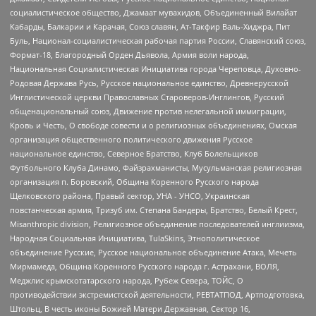
социалистическое общество, Джамаат мувахидов, Объединенный Вилайат
Кабарды, Балкарии и Карачая, Союз славян, Ат-Такфир Валь-Хиджра, Пит
Буль, Национал-социалистическая рабочая партия России, Славянский союз,
Формат-18, Благородный Орден Дьявола, Армия воли народа,
Национальная Социалистическая Инициатива города Череповца, Духовно-
Родовая Держава Русь, Русское национальное единство, Древнерусской
Инглистической церкви Православных Староверов-Инглингов, Русский
общенациональный союз, Движение против нелегальной иммиграции,
Кровь и Честь, О свободе совести и о религиозных объединениях, Омская
организация общественного политического движения Русское
национальное единство, Северное Братство, Клуб Болельщиков
Футбольного Клуба Динамо, Файзрахманисты, Мусульманская религиозная
организация п. Боровский, Община Коренного Русского народа
Щелковского района, Правый сектор, УНА - УНСО, Украинская
повстанческая армия, Тризуб им. Степана Бандеры, Братство, Белый Крест,
Misanthropic division, Религиозное объединение последователей инглиизма,
Народная Социальная Инициатива, TulaSkins, Этнополитическое
объединение Русские, Русское национальное объединение Атака, Мечеть
Мирмамеда, Община Коренного Русского народа г. Астрахани, ВОЛЯ,
Меджлис крымскотатарского народа, Рубеж Севера, ТОЙС, О
противодействии экстремистской деятельности, РЕВТАТПОД, Артподготовка,
Штольц, В честь иконы Божией Матери Державная, Сектор 16,