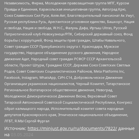
Независимость, Фирма, Молодежная правозащитная группа МПГ, Курсом
Правды и Единения, Каракольская инициативная группа, Автоград Крю,
Союз Славянских Сил Руси, Алля-Аят, Благотворительный пансионат Ак Умут,
Русская республика Русь, Арестантское уголовное единство, Башкорт, Нация
и свобода, Нация и свобода, W.H.С., Фалунь Дафа, Иртыш Ultras, Русский
Патриотический клуб-Новокузнецк/РПК, Сибирский державный союз, Фонд
борьбы с коррупцией, Фонд защиты прав граждан, Штабы Навального,
Совет граждан СССР Прикубанского округа г. Краснодара, Мужское
государство, Народное объединение русского движения, Народное
движение Адат, Народный совет граждан РСФСР СССР Архангельской
области, Проект Штурм, Граждане СССР, Держава Союз Советских Светлых
Родов, Совет Советских Социалистических Районов, Meta Platforms Inc,
Facebook, Instagram, WhatsApp, СИЧ-С14, Добровольческое Движение
Организации украинских националистов, Черный Комитет, Татарстанское
Региональное Всетатарское общественное движение, Невоград,
Молодежное Демократическое Движение Весна, Верховный Совет
Татарской Автономной Советской Социалистической Республики, Конгресс
ойрат-калмыцкого народа, Исполнительный комитет совета народных
депутатов Красноярского края, Этническое национальное объединение,
ЛГБТ, Я.МЫ Сергей Фургал
Источник:
https://minjust.gov.ru/ru/documents/7822/
данные
на
03.05.2024