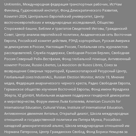
UnKremlin, Международная федерация транспортных рабочих, ИстЧам
Финланд, Гудзоновский институт, Фонд Демократического Развития,
Комитет-2024, Центрально-Европейский университет, Центр
восточноевропейских и международных исследований, Общество
Сторожевой башни, Библии и трактатов Свидетелей Иеговы, Гражданский
Совет, Центр анализа европейской политики, Академическая сеть Восточная
Европа, Российский комитет действия, РЭНД корпорейшн, Русская Америка
за демократию в России, Настоящая Россия, Глобальная сеть журналистов-
расследователей, Служба поддержки, Свободная Россия Берлин, Свободная
Россия Северный Рейн-Вестфалия, Фонд глобальной помощи, Антивоенный
комитет России, Russie-Libertes, La Asocicion de Rusos Libres, Союз за
возвращение Северных территорий, Крымскотатарский Ресурсный Центр,
Глобальный союз IndustriALL, Russian Election Monitor, Article 19, Мнение
медиа, Федерация анархического черного креста, Радио Свободная Европа,
Германское общество изучения Восточной Европы, Фонд имени Фридриха
Эберта, XZ gGmbH, Мобильная академия поддержки гендерной демократии
и миротворчества, Форум имени Льва Копелева, American Councils for
International Education, Cultural Vistas, Institute of International Education,
Антивоенное движение Антальи, Открытый диалог, Школа международных
отношений и государственной политики им Питера Мунка, Российско-
канадский демократический альянс, Школа международных отношений им
Нормана Патерсона, Центр Гражданских Свобод, Фонд Бориса Немцова за