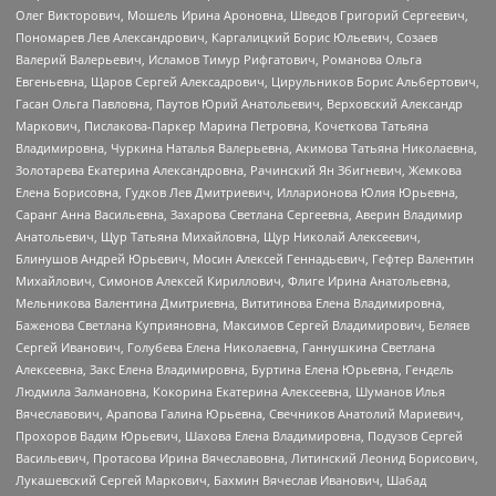
Олег Викторович, Мошель Ирина Ароновна, Шведов Григорий Сергеевич,
Пономарев Лев Александрович, Каргалицкий Борис Юльевич, Созаев
Валерий Валерьевич, Исламов Тимур Рифгатович, Романова Ольга
Евгеньевна, Щаров Сергей Алексадрович, Цирульников Борис Альбертович,
Гасан Ольга Павловна, Паутов Юрий Анатольевич, Верховский Александр
Маркович, Пислакова-Паркер Марина Петровна, Кочеткова Татьяна
Владимировна, Чуркина Наталья Валерьевна, Акимова Татьяна Николаевна,
Золотарева Екатерина Александровна, Рачинский Ян Збигневич, Жемкова
Елена Борисовна, Гудков Лев Дмитриевич, Илларионова Юлия Юрьевна,
Саранг Анна Васильевна, Захарова Светлана Сергеевна, Аверин Владимир
Анатольевич, Щур Татьяна Михайловна, Щур Николай Алексеевич,
Блинушов Андрей Юрьевич, Мосин Алексей Геннадьевич, Гефтер Валентин
Михайлович, Симонов Алексей Кириллович, Флиге Ирина Анатольевна,
Мельникова Валентина Дмитриевна, Вититинова Елена Владимировна,
Баженова Светлана Куприяновна, Максимов Сергей Владимирович, Беляев
Сергей Иванович, Голубева Елена Николаевна, Ганнушкина Светлана
Алексеевна, Закс Елена Владимировна, Буртина Елена Юрьевна, Гендель
Людмила Залмановна, Кокорина Екатерина Алексеевна, Шуманов Илья
Вячеславович, Арапова Галина Юрьевна, Свечников Анатолий Мариевич,
Прохоров Вадим Юрьевич, Шахова Елена Владимировна, Подузов Сергей
Васильевич, Протасова Ирина Вячеславовна, Литинский Леонид Борисович,
Лукашевский Сергей Маркович, Бахмин Вячеслав Иванович, Шабад