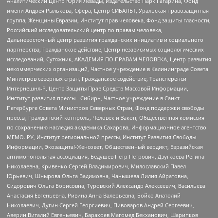
Аналитический Центр Юрия Левады, Издательство Парк Гагарина, Фонд
имени Андрея Рылькова, Сфера, Центр СИБАЛЬТ, Уральская правозащитная
группа, Женщины Евразии, Институт прав человека, Фонд защиты гласности,
Российский исследовательский центр по правам человека,
Дальневосточный центр развития гражданских инициатив и социального
партнерства, Гражданское действие, Центр независимых социологических
исследований, Сутяжник, АКАДЕМИЯ ПО ПРАВАМ ЧЕЛОВЕКА, Центр развития
некоммерческих организаций, Частное учреждение в Калининграде Совета
Министров северных стран, Гражданское содействие, Трансперенси
Интернешнл-Р, Центр Защиты Прав Средств Массовой Информации,
Институт развития прессы - Сибирь, Частное учреждение в Санкт-
Петербурге Совета Министров Северных Стран, Фонд поддержки свободы
прессы, Гражданский контроль, Человек и Закон, Общественная комиссия
по сохранению наследия академика Сахарова, Информационное агентство
МЕМО. РУ, Институт региональной прессы, Институт Развития Свободы
Информации, Экозащита!-Женсовет, Общественный вердикт, Евразийская
антимонопольная ассоциация, Бедушев Петр Петрович, Дзугкоева Регина
Николаевна, Кривенко Сергей Владимирович, Милославский Павел
Юрьевич, Шнырова Ольга Вадимовна, Чанышева Лилия Айратовна,
Сидорович Ольга Борисовна, Туровский Александр Алексеевич, Васильева
Анастасия Евгеньевна, Ривина Анна Валерьевна, Бойко Анатолий
Николаевич, Дугин Сергей Георгиевич, Пивоваров Андрей Сергеевич,
Аверин Виталий Евгеньевич, Барахоев Магомед Бекханович, Шарипков