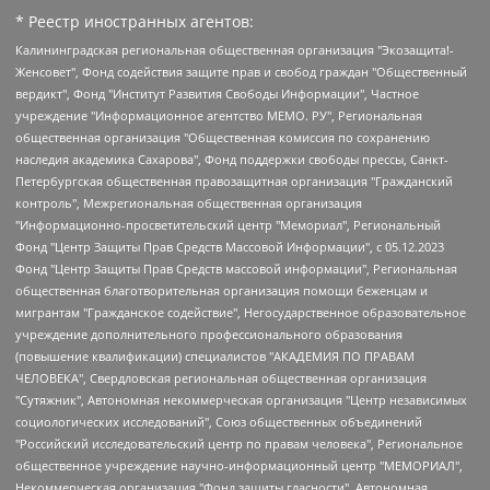
* Реестр иностранных агентов:
Калининградская региональная общественная организация "Экозащита!-Женсовет", Фонд содействия защите прав и свобод граждан "Общественный вердикт", Фонд "Институт Развития Свободы Информации", Частное учреждение "Информационное агентство МЕМО. РУ", Региональная общественная организация "Общественная комиссия по сохранению наследия академика Сахарова", Фонд поддержки свободы прессы, Санкт-Петербургская общественная правозащитная организация "Гражданский контроль", Межрегиональная общественная организация "Информационно-просветительский центр "Мемориал", Региональный Фонд "Центр Защиты Прав Средств Массовой Информации", с 05.12.2023 Фонд "Центр Защиты Прав Средств массовой информации", Региональная общественная благотворительная организация помощи беженцам и мигрантам "Гражданское содействие", Негосударственное образовательное учреждение дополнительного профессионального образования (повышение квалификации) специалистов "АКАДЕМИЯ ПО ПРАВАМ ЧЕЛОВЕКА", Свердловская региональная общественная организация "Сутяжник", Автономная некоммерческая организация "Центр независимых социологических исследований", Союз общественных объединений "Российский исследовательский центр по правам человека", Региональное общественное учреждение научно-информационный центр "МЕМОРИАЛ", Некоммерческая организация "Фонд защиты гласности", Автономная некоммерческая организация "Институт прав человека", Городская общественная организация "Екатеринбургское общество "МЕМОРИАЛ", Городская общественная организация "Рязанское историко-просветительское и правозащитное общество "Мемориал" (Рязанский Мемориал), Челябинский региональный орган общественной самодеятельности – женское общественное объединение "Женщины Евразии", Челябинский региональный орган общественной самодеятельности "Уральская правозащитная группа", Фонд содействия защите здоровья и социальной справедливости имени Андрея Рылькова, Автономная Некоммерческая Организация "Аналитический Центр Юрия Левады", Автономная некоммерческая организация социальной поддержки населения "Проект Апрель", Региональная общественная организация помощи женщинам и детям, находящимся в кризисной ситуации "Информационно-методический центр "Анна", Фонд содействия развитию массовых коммуникаций и правовому просвещению "Так-так-Так", Фонд содействия устойчивому развитию "Серебряная тайга", Свердловский региональный общественный фонд социальных проектов "Новое время", "Idel.Реалии", Кавказ.Реалии, Крым.Реалии, Телеканал Настоящее Время, Татаро-башкирская служба Радио Свобода (Azatliq Radiosi), Радио Свободная Европа/Радио Свобода (PCE/PC), "Сибирь.Реалии", "Фактограф", Благотворительный фонд помощи осужденным и их семьям, Автономная некоммерческая организация "Институт глобализации и социальных движений", Фонд "В защиту прав заключенных", Частное учреждение "Центр поддержки и содействия развитию средств массовой информации", Пензенский региональный общественный благотворительный фонд "Гражданский союз", "Север.Реалии", Некоммерческая организация Фонд "Правовая инициатива", Общество с ограниченной ответственностью "Радио Свободная Европа/Радио Свобода", Чешское информационное агентство "MEDIUM-ORIENT", Красноярская региональная общественная организация "Мы против СПИДа", Камалягин Денис Николаевич, Маркелов Сергей Евгеньевич, Пономарев Лев Александрович, Савицкая Людмила Алексеевна, Автономная некоммерческая организация "Центр по работе с проблемой насилия "НАСИЛИЮ.НЕТ", Межрегиональный профессиональный союз работников здравоохранения "Альянс врачей", Юридическое лицо, зарегистрированное в Латвийской Республике, SIA "Medusa Project" (регистрационный номер 40103797863, дата регистрации 10.06.2014), Некоммерческая организация "Фонд по борьбе с коррупцией", Автономная некоммерческая организация "Институт права и публичной политики", Баданин Роман Сергеевич, Гликин Максим Александрович, Железнова Мария Михайловна, Лукьянова Юлия Сергеевна, Маетная Елизавета Витальевна, Маняхин Петр Борисович, Чуракова Ольга Владимировна, Ярош Юлия Петровна, Юридическое лицо "The Insider SIA", зарегистрированное в Риге, Латвийская Республика (дата регистрации 26.06.2015), являющееся администратором доменного имени интернет-издания "The Insider SIA", https://theins.ru, Постернак Алексей Евгеньевич, Рубин Михаил Аркадьевич, Анин Роман Александрович, Юридическое лицо Istories fonds, зарегистрированное в Латвийской Республике (регистрационный номер 50008295751, дата регистрации 24.02.2020), Великовский Дмитрий Александрович, Долинина Ирина Николаевна, Мароховская Алеся Алексеевна, Шлейнов Роман Юрьевич, Шмагун Олеся Валентиновна, Общество с ограниченной ответственностью "Альтаир 2021", Общество с ограниченной ответственностью "Вега 2021", Общество с ограниченной ответственностью "Главный редактор 2021", Общество с ограниченной ответственностью "Ромашки монолит", Важенков Артем Валерьевич, Ивановская областная общественная организация "Центр гендерных исследований", Гурман Юрий Альбертович, Медиапроект "ОВД-Инфо", Егоров Владимир Владимирович, Жилинский Владимир Александрович, Общество с ограниченной ответственностью "ЗП", Иванова София Юрьевна, Карезина Инна Павловна, Кильтау Екатерина Викторовна, Петров Алексей Викторович, Пискунов Сергей Евгеньевич, Смирнов Сергей Сергеевич, Тихонов Михаил Сергеевич, Общество с ограниченной ответственностью "ЖУРНАЛИСТ-ИНОСТРАННЫЙ АГЕНТ", Арапова Галина Юрьевна, Вольтская Татьяна Анатольевна, Американская компания "Mason G.E.S. Anonymous Foundation" (США), являющаяся владельцем интернет-издания https://mnews.world/, Компания "Stichting Bellingcat", зарегистрированная в Нидерландах (дата регистрации 11.07.2018), Захаров Андрей Вячеславович, Клепиковская Екатерина Дмитриевна, Общество с ограниченной ответственностью "МЕМО", Перл Роман Александрович, Симонов Евгений Алексеевич, Соловьева Елена Анатольевна, Сотников Даниил Владимирович, Сурначева Елизавета Дмитриевна, Автономная некоммерческая организация по защите прав человека и информированию населения "Якутия – Наше Мнение", Общество с ограниченной ответственностью "Москоу диджитал медиа", с 26.01.2023 Общество с ограниченной ответственностью "Чайка Белые сады", Ветошкина Валерия Валерьевна, Заговора Максим Александрович, Межрегиональное общественное движение "Российская ЛГБТ - сеть", Оленичев Максим Владимирович, Павлов Иван Юрьевич, Скворцова Елена Сергеевна, Общество с ограниченной ответственностью "Как бы инагент", Кочетков Игорь Викторович, Общество с ограниченной ответственностью "Честные выборы", Еланчик Олег Александрович, Общество с ограниченной ответственностью "Нобелевский призыв", Гималова Регина Эмилевна, Григорьев Андрей Валерьевич, Григорьева Алина Александровна, Ассоциация по содействию защите прав призывников, альтернативнослужащих и военнослужащих "Правозащитная группа "Гражданин.Армия.Право", Хисамова Регина Фаритовна, Автономная некоммерческая организация по реализации социально-правовых программ "Лилит", Дальневосточное общественное движение "Маяк", Санкт-Петербургская ЛГБТ-инициативная группа "Выход", Инициативная группа ЛГБТ+ "Реверс", Алексеев Андрей Викторович, Бекбулатова Таисия Львовна, Беляев Иван Михайлович, Владыкина Елена Сергеевна, Гельман Марат Александрович, Никульшина Вероника Юрьевна, Толоконникова Надежда Андреевна, Шендерович Виктор Анатольевич, Общество с ограниченной ответственностью "Данное сообщение", Общество с ограниченной ответственностью Издательский дом "Новая глава", Айнбиндер Александра Александровна, Московский комьюнити-центр для ЛГБТ+инициатив, Благотворительный фонд развития филантропии, Deutsche Welle (Германия, Kurt-Schumacher-Strasse 3, 53113 Bonn), Борзунова Мария Михайловна, Воробьев Виктор Викторович, Голубева Анна Львовна, Константинова Алла Михайловна, Малкова Ирина Владимировна, Мурадов Мурад Абдулгалимович, Осетинская Елизавета Николаевна, Понасенков Евгений Николаевич, Ганапольский Матвей Юрьевич, Киселев Евгений Алексеевич, Борухович Ирина Григорьевна, Дремин Иван Тимофеевич, Дубровский Дмитрий Викторович, Красноярская региональная общественная организация поддержки и развития альтернативных образовательных технологий и межкультурных коммуникаций "ИНТЕРРА", Маяковская Екатерина Алексеевна, Фейгин Марк Захарович, Филимонов Андрей Викторович, Дзугкоева Регина Николаевна, Доброхотов Роман Александрович, Дудь Юрий Александрович, Елкин Сергей Владимирович, Кругликов Кирилл Игоревич, Сабунаева Мария Леонидовна, Семенов Алексей Владимирович, Шаинян Карен Багратович, Шульман Екатерина Михайловна, Асафьев Артур Валерьевич, Вахштайн Виктор Семенович, Венедиктов Алексей Алексеевич, Лушникова Екатерина Евгеньевна, Волков Леонид Михайлович, Невзоров Александр Глебович, Пархоменко Сергей Борисович, Сироткин Ярослав Николаевич, Кара-Мурза Владимир Владимирович, Баранова Наталья Владимировна, Гозман Леонид Яковлевич, Кагарлицкий Борис Юльевич, Климарев Михаил Валерьевич, Милов Владимир Станиславович, Автономная некоммерческая организация Краснодарский центр современного искусства "Типография", Моргенштерн Алишер Тагирович, Соболь Любовь Эдуардовна, Общество с ограниченной ответственностью "ЛИЗА НОРМ", Каспаров Гарри Кимович, Ходорковский Михаил Борисович, Общество с ограниченной ответственностью "Апрельские тезисы", Данилович Ирина Брониславовна, Кашин Олег Владимирович, Петров Николай Владимирович, Пивоваров Алексей Владимирович, Соколов Михаил Владимирович, Цветкова Юлия Владимировна, Чичваркин Евгений Александрович, Комитет против пыток/Команда против пыток, Общество с ограниченной ответственностью "Первый научный", Общество с ограниченной ответственностью "Вертолет и ко", Белоцерковская Вероника Борисовна, Кац Максим Евгеньевич, Лазарева Татьяна Юрьевна, Шаведдинов Руслан Табризович, Яшин Илья Валерьевич, Общество с ограниченной ответственностью "Иноагент ААВ", Алешковский Дмитрий Петрович, Альбац Евгения Марковна, Быков Дмитрий Львович, Галямина Юлия Евгеньевна, Лойко Сергей Леонидович, Мартынов Кирилл Константинович, Медведев Сергей Александрович, Крашенинников Федор Геннадиевич, Гордеева Катерина Вл