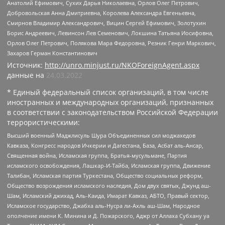
Анатолий Ефимович, Сухих Дарья Николаевна, Орлов Олег Петрович,
Добровольская Анна Дмитриевна, Королева Александра Евгеньевна,
Смирнов Владимир Александрович, Вицин Сергей Ефимович, Золотухин
Борис Андреевич, Левинсон Лев Семенович, Локшина Татьяна Иосифовна,
Орлов Олег Петрович, Полякова Мара Федоровна, Резник Генри Маркович,
Захаров Герман Константинович
Источник:
http://unro.minjust.ru/NKOForeignAgent.aspx
данные на
24.03.2022
* Единый федеральный список организаций, в том числе
иностранных и международных организаций, признанных
в соответствии с законодательством Российской Федерации
террористическими:
Высший военный Маджлисуль Шура Объединенных сил моджахедов
Кавказа, Конгресс народов Ичкерии и Дагестана, База, Асбат аль-Ансар,
Священная война, Исламская группа, Братья-мусульмане, Партия
исламского освобождения, Лашкар-И-Тайба, Исламская группа, Движение
Талибан, Исламская партия Туркестана, Общество социальных реформ,
Общество возрождения исламского наследия, Дом двух святых, Джунд аш-
Шам, Исламский джихад, Аль-Каида, Имарат Кавказ, АБТО, Правый сектор,
Исламское государство, Джабха аль-Нусра ли-Ахль аш-Шам, Народное
ополчение имени К. Минина и Д. Пожарского, Аджр от Аллаха Субхану уа