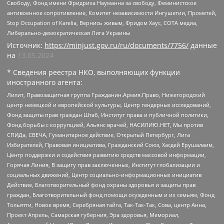
Свободу, Фонд имени Фридриха Науманна за свободу, Феминистское
антивоенное сопротивление, Комитет независимости Ингушетии, Прометей,
Stop Occupation of Karelia, Вернись живым, Фридом Хаус, СОТА медиа,
Либерально-демократическая Лига Украины
Источник:
https://minjust.gov.ru/ru/documents/7756/
данные
на
13.05.2024
* Сведения реестра НКО, выполняющих функции
иностранного агента:
Лилит, Правозащитная группа Гражданин.Армия.Право, Нижегородский
центр немецкой и европейской культуры, Центр гендерных исследований,
Фонд защиты прав граждан Штаб, Институт права и публичной политики,
Фонд борьбы с коррупцией, Альянс врачей, НАСИЛИЮ.НЕТ, Мы против
СПИДа, СВЕЧА, Гуманитарное действие, Открытый Петербург, Лига
Избирателей, Правовая инициатива, Гражданский Союз, Хасдей Ерушалаим,
Центр поддержки и содействия развитию средств массовой информации,
Горячая Линия, В защиту прав заключенных, Институт глобализации и
социальных движений, Центр социально-информационных инициатив
Действие, Благотворительный фонд охраны здоровья и защиты прав
граждан, Благотворительный фонд помощи осужденным и их семьям, Фонд
Тольятти, Новое время, Серебряная тайга, Так-Так-Так, Сова, центр Анна,
Проект Апрель, Самарская губерния, Эра здоровья, Мемориал,