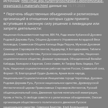
Источник:
http://nac.gov.ru/terroristicheskie-i-ekstremistskie-
organizacii-i-materialy.html
данные на
16.11.2023
* Перечень общественных объединений и религиозных
организаций в отношении которых судом принято
вступившее в законную силу решение о ликвидации или
запрете деятельности:
Национал-большевистская партия, ВЕК РА, Рада земли Кубанской Духовно
Родовой Державы Русь, Община Духовного Управления Асгардской Веси
Беловодья, Славянская Община Капища Веды Перуна, Мужская Духовная
Семинария Староверов-Инглингов, Нурджулар, К Богодержавию, Таблиги
Джамаат, Свидетели Иеговы, Русское национальное единство, Национал-
социалистическое общество, Джамаат мувахидов, Объединенный Вилайат
Кабарды, Балкарии и Карачая, Союз славян, Ат-Такфир Валь-Хиджра, Пит
Буль, Национал-социалистическая рабочая партия России, Славянский союз,
Формат-18, Благородный Орден Дьявола, Армия воли народа,
Национальная Социалистическая Инициатива города Череповца, Духовно-
Родовая Держава Русь, Русское национальное единство, Древнерусской
Инглистической церкви Православных Староверов-Инглингов, Русский
общенациональный союз, Движение против нелегальной иммиграции,
Кровь и Честь, О свободе совести и о религиозных объединениях, Омская
организация общественного политического движения Русское
национальное единство, Северное Братство, Клуб Болельщиков