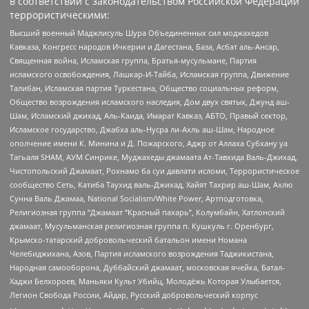
в соответствии с законодательством Российской Федерации
террористическими:
Высший военный Маджлисуль Шура Объединенных сил моджахедов
Кавказа, Конгресс народов Ичкерии и Дагестана, База, Асбат аль-Ансар,
Священная война, Исламская группа, Братья-мусульмане, Партия
исламского освобождения, Лашкар-И-Тайба, Исламская группа, Движение
Талибан, Исламская партия Туркестана, Общество социальных реформ,
Общество возрождения исламского наследия, Дом двух святых, Джунд аш-
Шам, Исламский джихад, Аль-Каида, Имарат Кавказ, АБТО, Правый сектор,
Исламское государство, Джабха аль-Нусра ли-Ахль аш-Шам, Народное
ополчение имени К. Минина и Д. Пожарского, Аджр от Аллаха Субхану уа
Тагьаля SHAM, АУМ Синрике, Муджахеды джамаата Ат-Тавхида Валь-Джихад,
Чистопольский Джамаат, Рохнамо ба суи давлати исломи, Террористическое
сообщество Сеть, Катиба Таухид валь-Джихад, Хайят Тахрир аш-Шам, Ахлю
Сунна Валь Джамаа, National Socialism/White Power, Артподготовка,
Религиозная группа “Джамаат “Красный пахарь”, Колумбайн, Хатлонский
джамаат, Мусульманская религиозная группа п. Кушкуль г. Оренбург,
Крымско-татарский добровольческий батальон имени Номана
Челебиджихана, Азов, Партия исламского возрождения Таджикистана,
Народная самооборона, Дуббайский джамаат, московская ячейка, Батал-
Хаджи Белхороев, Маньяки Культ Убийц, Молодёжь Которая Улыбается,
Легион Свобода России, Айдар, Русский добровольческий корпус