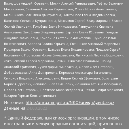
Блинушов Андрей Юрьевич, Мосин Алексей Геннадьевич, Гефтер Валентин
Михайлович, Симонов Алексей Кириллович, Флиге Ирина Анатольевна,
Мельникова Валентина Дмитриевна, Вититинова Елена Владимировна,
Баженова Светлана Куприяновна, Максимов Сергей Владимирович, Беляев
Сергей Иванович, Голубева Елена Николаевна, Ганнушкина Светлана
Алексеевна, Закс Елена Владимировна, Буртина Елена Юрьевна, Гендель
Людмила Залмановна, Кокорина Екатерина Алексеевна, Шуманов Илья
Вячеславович, Арапова Галина Юрьевна, Свечников Анатолий Мариевич,
Прохоров Вадим Юрьевич, Шахова Елена Владимировна, Подузов Сергей
Васильевич, Протасова Ирина Вячеславовна, Литинский Леонид Борисович,
Лукашевский Сергей Маркович, Бахмин Вячеслав Иванович, Шабад
Анатолий Ефимович, Сухих Дарья Николаевна, Орлов Олег Петрович,
Добровольская Анна Дмитриевна, Королева Александра Евгеньевна,
Смирнов Владимир Александрович, Вицин Сергей Ефимович, Золотухин
Борис Андреевич, Левинсон Лев Семенович, Локшина Татьяна Иосифовна,
Орлов Олег Петрович, Полякова Мара Федоровна, Резник Генри Маркович,
Захаров Герман Константинович
Источник:
http://unro.minjust.ru/NKOForeignAgent.aspx
данные на
24.03.2022
* Единый федеральный список организаций, в том числе
иностранных и международных организаций, признанных