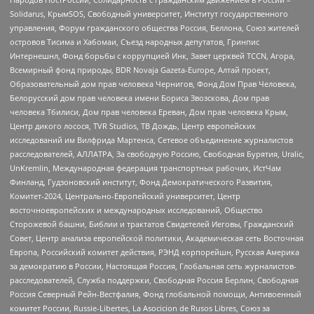
Solidarus, КрымSOS, Свободный университет, Институт государственного
управления, Форум гражданского общества Россия, Беллона, Союз жителей
островов Тисима и Хабомаи, Съезд народных депутатов, Гринпис
Интернешнл, Фонд борьбы с коррупцией Инк, Завет церквей TCCN, Агора,
Всемирный фонд природы, BDR Novaja Gazeta-Europe, Алтай проект,
Образовательный дом прав человека Чернигов, Фонд Дом Прав Человека,
Белорусский дом прав человека имени Бориса Звозскова, Дом прав
человека Тбилиси, Дом прав человека Ереван, Дом прав человека Крым,
Центр дикого лосося, TVR Studios, ТВ Дождь, Центр европейских
исследований им Вилфрида Мартенса, Сетевое объединение журналистов
расследователей, АЛЛАТРА, За свободную Россию, Свободная Бурятия, Uralic,
UnKremlin, Международная федерация транспортных рабочих, ИстЧам
Финланд, Гудзоновский институт, Фонд Демократического Развития,
Комитет-2024, Центрально-Европейский университет, Центр
восточноевропейских и международных исследований, Общество
Сторожевой башни, Библии и трактатов Свидетелей Иеговы, Гражданский
Совет, Центр анализа европейской политики, Академическая сеть Восточная
Европа, Российский комитет действия, РЭНД корпорейшн, Русская Америка
за демократию в России, Настоящая Россия, Глобальная сеть журналистов-
расследователей, Служба поддержки, Свободная Россия Берлин, Свободная
Россия Северный Рейн-Вестфалия, Фонд глобальной помощи, Антивоенный
комитет России, Russie-Libertes, La Asocicion de Rusos Libres, Союз за