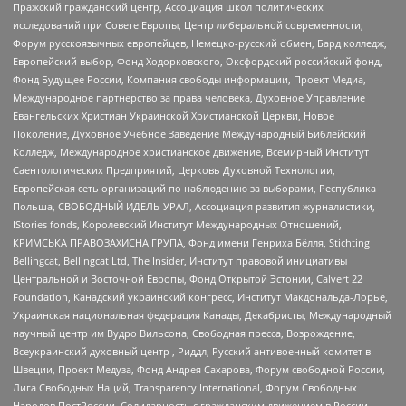
Пражский гражданский центр, Ассоциация школ политических
исследований при Совете Европы, Центр либеральной современности,
Форум русскоязычных европейцев, Немецко-русский обмен, Бард колледж,
Европейский выбор, Фонд Ходорковского, Оксфордский российский фонд,
Фонд Будущее России, Компания свободы информации, Проект Медиа,
Международное партнерство за права человека, Духовное Управление
Евангельских Христиан Украинской Христианской Церкви, Новое
Поколение, Духовное Учебное Заведение Международный Библейский
Колледж, Международное христианское движение, Всемирный Институт
Саентологических Предприятий, Церковь Духовной Технологии,
Европейская сеть организаций по наблюдению за выборами, Республика
Польша, СВОБОДНЫЙ ИДЕЛЬ-УРАЛ, Ассоциация развития журналистики,
IStories fonds, Королевский Институт Международных Отношений,
КРИМСЬКА ПРАВОЗАХИСНА ГРУПА, Фонд имени Генриха Бёлля, Stichting
Bellingcat, Bellingcat Ltd, The Insider, Институт правовой инициативы
Центральной и Восточной Европы, Фонд Открытой Эстонии, Calvert 22
Foundation, Канадский украинский конгресс, Институт Макдональда-Лорье,
Украинская национальная федерация Канады, Декабристы, Международный
научный центр им Вудро Вильсона, Свободная пресса, Возрождение,
Всеукраинский духовный центр , Риддл, Русский антивоенный комитет в
Швеции, Проект Медуза, Фонд Андрея Сахарова, Форум свободной России,
Лига Свободных Наций, Transparеncy International, Форум Свободных
Народов ПостРоссии, Солидарность с гражданским движением в России –