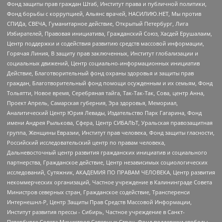
Фонд защиты прав граждан Штаб, Институт права и публичной политики,
Фонд борьбы с коррупцией, Альянс врачей, НАСИЛИЮ.НЕТ, Мы против
СПИДа, СВЕЧА, Гуманитарное действие, Открытый Петербург, Лига
Избирателей, Правовая инициатива, Гражданский Союз, Хасдей Ерушалаим,
Центр поддержки и содействия развитию средств массовой информации,
Горячая Линия, В защиту прав заключенных, Институт глобализации и
социальных движений, Центр социально-информационных инициатив
Действие, Благотворительный фонд охраны здоровья и защиты прав
граждан, Благотворительный фонд помощи осужденным и их семьям, Фонд
Тольятти, Новое время, Серебряная тайга, Так-Так-Так, Сова, центр Анна,
Проект Апрель, Самарская губерния, Эра здоровья, Мемориал,
Аналитический Центр Юрия Левады, Издательство Парк Гагарина, Фонд
имени Андрея Рылькова, Сфера, Центр СИБАЛЬТ, Уральская правозащитная
группа, Женщины Евразии, Институт прав человека, Фонд защиты гласности,
Российский исследовательский центр по правам человека,
Дальневосточный центр развития гражданских инициатив и социального
партнерства, Гражданское действие, Центр независимых социологических
исследований, Сутяжник, АКАДЕМИЯ ПО ПРАВАМ ЧЕЛОВЕКА, Центр развития
некоммерческих организаций, Частное учреждение в Калининграде Совета
Министров северных стран, Гражданское содействие, Трансперенси
Интернешнл-Р, Центр Защиты Прав Средств Массовой Информации,
Институт развития прессы - Сибирь, Частное учреждение в Санкт-
Петербурге Совета Министров Северных Стран, Фонд поддержки свободы