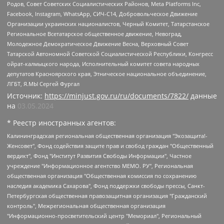
Родов, Совет Советских Социалистических Районов, Meta Platforms Inc,
Facebook, Instagram, WhatsApp, СИЧ-С14, Добровольческое Движение
Организации украинских националистов, Черный Комитет, Татарстанское
Региональное Всетатарское общественное движение, Невоград,
Молодежное Демократическое Движение Весна, Верховный Совет
Татарской Автономной Советской Социалистической Республики, Конгресс
ойрат-калмыцкого народа, Исполнительный комитет совета народных
депутатов Красноярского края, Этническое национальное объединение,
ЛГБТ, Я.МЫ Сергей Фургал
Источник:
https://minjust.gov.ru/ru/documents/7822/
данные
на
03.05.2024
* Реестр иностранных агентов:
Калининградская региональная общественная организация "Экозащита!-Женсовет", Фонд содействия защите прав и свобод граждан "Общественный вердикт", Фонд "Институт Развития Свободы Информации", Частное учреждение "Информационное агентство МЕМО. РУ", Региональная общественная организация "Общественная комиссия по сохранению наследия академика Сахарова", Фонд поддержки свободы прессы, Санкт-Петербургская общественная правозащитная организация "Гражданский контроль", Межрегиональная общественная организация "Информационно-просветительский центр "Мемориал", Региональный Фонд "Центр Защиты Прав Средств Массовой Информации", с 05.12.2023 Фонд "Центр Защиты Прав Средств массовой информации", Региональная общественная благотворительная организация помощи беженцам и мигрантам "Гражданское содействие", Негосударственное образовательное учреждение дополнительного профессионального образования (повышение квалификации) специалистов "АКАДЕМИЯ ПО ПРАВАМ ЧЕЛОВЕКА", Свердловская региональная общественная организация "Сутяжник", Автономная некоммерческая организация "Центр независимых социологических исследований", Союз общественных объединений "Российский исследовательский центр по правам человека", Региональное общественное учреждение научно-информационный центр "МЕМОРИАЛ", Некоммерческая организация "Фонд защиты гласности", Автономная некоммерческая организация "Институт прав человека", Городская общественная организация "Екатеринбургское общество "МЕМОРИАЛ", Городская общественная организация "Рязанское историко-просветительское и правозащитное общество "Мемориал" (Рязанский Мемориал), Челябинский региональный орган общественной самодеятельности – женское общественное объединение "Женщины Евразии", Челябинский региональный орган общественной самодеятельности "Уральская правозащитная группа", Фонд содействия защите здоровья и социальной справедливости имени Андрея Рылькова, Автономная Некоммерческая Организация "Аналитический Центр Юрия Левады", Автономная некоммерческая организация социальной поддержки населения "Проект Апрель", Региональная общественная организация помощи женщинам и детям, находящимся в кризисной ситуации "Информационно-методический центр "Анна", Фонд содействия развитию массовых коммуникаций и правовому просвещению "Так-так-Так", Фонд содействия устойчивому развитию "Серебряная тайга", Свердловский региональный общественный фонд социальных проектов "Новое время", "Idel.Реалии", Кавказ.Реалии, Крым.Реалии, Телеканал Настоящее Время, Татаро-башкирская служба Радио Свобода (Azatliq Radiosi), Радио Свободная Европа/Радио Свобода (PCE/PC), "Сибирь.Реалии", "Фактограф", Благотворительный фонд помощи осужденным и их семьям, Автономная некоммерческая организация "Институт глобализации и социальных движений", Фонд "В защиту прав заключенных", Частное учреждение "Центр поддержки и содействия развитию средств массовой информации", Пензенский региональный общественный благотворительный фонд "Гражданский союз", "Север.Реалии", Некоммерческая организация Фонд "Правовая инициатива", Общество с ограниченной ответственностью "Радио Свободная Европа/Радио Свобода", Чешское информационное агентство "MEDIUM-ORIENT", Красноярская региональная общественная организация "Мы против СПИДа", Камалягин Денис Николаевич, Маркелов Сергей Евгеньевич, Пономарев Лев Александрович, Савицкая Людмила Алексеевна, Автономная некоммерческая организация "Центр по работе с проблемой насилия "НАСИЛИЮ.НЕТ", Межрегиональный профессиональный союз работников здравоохранения "Альянс врачей", Юридическое лицо, зарегистрированное в Латвийской Республике, SIA "Medusa Project" (регистрационный номер 40103797863, дата регистрации 10.06.2014), Некоммерческая организация "Фонд по борьбе с коррупцией", Автономная некоммерческая организация "Институт права и публичной политики", Баданин Роман Сергеевич, Гликин Максим Александрович, Железнова Мария Михайловна, Лукьянова Юлия Сергеевна, Маетная Елизавета Витальевна, Маняхин Петр Борисович, Чуракова Ольга Владимировна, Ярош Юлия Петровна, Юридическое лицо "The Insider SIA", зарегистрированное в Риге, Латвийская Республика (дата регистрации 26.06.2015), являющееся администратором доменного имени интернет-издания "The Insider SIA", https://theins.ru, Постернак Алексей Евгеньевич, Рубин Михаил Аркадьевич, Анин Роман Александрович, Юридическое лицо Istories fonds, зарегистрированное в Латвийской Республике (регистрационный номер 50008295751, дата регистрации 24.02.2020), Великовский Дмитрий Александрович, Долинина Ирина Николаевна, Мароховская Алеся Алексеевна, Шлейнов Роман Юрьевич, Шмагун Олеся Валентиновна, Общество с ограниченной ответственностью "Альтаир 2021", Общество с ограниченной ответственностью "Вега 2021", Общество с ограниченной ответственностью "Главный редактор 2021", Общество с ограниченной ответственностью "Ромашки монолит", Важенков Артем Валерьевич, Ивановская областная общественная организация "Центр гендерных исследований", Гурман Юрий Альбертович, Медиапроект "ОВД-Инфо", Егоров Владимир Владимирович, Жилинский Владимир Александрович, Общество с ограниченной ответственностью "ЗП", Иванова София Юрьевна, Карезина Инна Павловна, Кильтау Екатерина Викторовна, Петров Алексей Викторович, Пискунов Сергей Евгеньевич, Смирнов Сергей Сергеевич, Тихонов Михаил Сергеевич, Общество с ограниченной ответственностью "ЖУРНАЛИСТ-ИНОСТРАННЫЙ АГЕНТ", Арапова Галина Юрьевна, Вольтская Татьяна Анатольевна, Американская компания "Mason G.E.S. Anonymous Foundation" (США), являющаяся владельцем интернет-издания https://mnews.world/, Компания "Stichting Bellingcat", зарегистрированная в Нидерландах (дата регистрации 11.07.2018), Захаров Андрей Вячеславович, Клепиковская Екатерина Дмитриевна, Общество с ограниченной ответственностью "МЕМО", Перл Роман Александрович, Симонов Евгений Алексеевич, Соловьева Елена Анатольевна, Сотников Даниил Владимирович, Сурначева Елизавета Дмитриевна, Автономная некоммерческая организация по защите прав человека и информированию населения "Якутия – Наше Мнение", Общество с ограниченной ответственностью "Москоу диджитал медиа", с 26.01.2023 Общество с ограниченной ответственностью "Чайка Белые сады", Ветошкина Валерия Валерьевна, Заговора Максим Александрович, Межрегиональное общественное движение "Российская ЛГБТ - сеть", Оленичев Максим Владимирович, Павлов Иван Юрьевич, Скворцова Елена Сергеевна, Общество с ограниченной ответственностью "Как бы инагент", Кочетков Игорь Викторович, Общество с ограниченной ответственностью "Честные выборы", Еланчик Олег Александрович, Общество с ограниченной ответственностью "Нобелевский призыв", Гималова Регина Эмилевна, Григорьев Андрей Валерьевич, Григорьева Алина Александровна, Ассоциация по содействию защите прав призывников, альтернативнослужащих и военнослужащих "Правозащитная группа "Гражданин.Армия.Право", Хисамова Регина Фаритовна, Автономная некоммерческая организация по реализации социально-правовых программ "Лилит", Дальневосточное общественное движение "Маяк", Санкт-Петербургская ЛГБТ-инициативная группа "Выход", Инициативная группа ЛГБТ+ "Реверс", Алексеев Андрей Викторович, Бекбулатова Таисия Львовна, Беляев Иван Михайлович, Владыкина Елена Сергеевна, Гельман Марат Александрович, Никульшина Вероника Юрьевна, Толоконникова Надежда Андреевна, Шендерович Виктор Анатольевич, Общество с ограниченной ответственностью "Данное сообщение", Общество с ограниченной ответственностью Издательский дом "Новая глава", Айнбиндер Александра Александровна, Московский комьюнити-центр для ЛГБТ+инициатив, Благотворительный фонд развития филантропии, Deutsche Welle (Германия, Kurt-Schumacher-Strasse 3, 53113 Bonn), Борзунова Мария Михайловна, Воробьев Виктор Викторович, Голубева Анна Львовна, Константинова Алла Михайловна, Малкова Ирина Владимировна, Мурадов Мурад Абдулгалимович, Осетинская Елизавета Николаевна, Понасенков Евгений Николаевич, Ганапольский Матвей Юрьевич, Киселев Евгений Алексеевич, Борухович Ирина Григорьевна, Дремин Иван Тимофеевич, Дубровский Дмитрий Викторович, Красноярская региональная общественная организация поддержки и развития альтернативных образовательных технологий и межкультурных коммуникаций "ИНТЕРРА", Маяковская Екатерина Алексеевна, Фейгин Марк Захарович, Филимонов Андрей Викторович, Дзугкоева Регина Николаевна, Доброхотов Роман Александрович, Дудь Юрий Александрович, Елкин Сергей Владимирович, Кругликов Кирилл Игоревич, Сабунаева Мария Леонидовна, Семенов Алексей Владимирович, Шаинян Карен Багратович, Шульман Екатерина Михайловна, Асафьев Артур Валерьевич, Вахштайн Виктор Семенович, Венедиктов Алексей Алексеевич, Лушникова Екатерина Евгеньевна, Волков Леонид Михайлович, Невзоров Александр Глебович, Пархоменко Сергей Борисович, Сироткин Ярослав Николаевич, Кара-Мурза Владимир Владимирович, Баранова Наталья Владимировна, Гозман Леонид Яковлевич, Кагарлицкий Борис Юльевич, Климарев Михаил Валерьевич, Милов Владимир Станиславович, Автономная некоммерческая организация Краснодарский центр современного искусства "Типография", Моргенштерн Алишер Тагирович, Соболь Любовь Эдуардовна, Общество с ограниченной ответственностью "ЛИЗА НОРМ", Каспаров Гарри Кимович, Ходорковский Михаил Борисович, Общество с ограниченной ответственностью "Апрельские тезисы", Данилович Ирина Брониславовна, Кашин Олег Владимирович, Петров Николай Владимирович, Пивоваров Алексей Владимирович, Соколов Михаил Владимирович, Цветкова Юлия Владимировна, Чичваркин Евгений Александрович, Комитет против пыток/Команда против пыток, Общество с ограниченной ответственностью "Первый научный", Общество с ограниченной ответственностью "Вертолет и ко", Белоцерковская Вероника Борисовна, Кац Максим Евгеньевич, Лазарева Татьяна Юрьевна, Шаведдинов Руслан Табризович, Яшин Илья Валерьевич, Общество с ограниченной ответственностью "Иноагент ААВ", Алешковский Дмитрий Петрович, Альбац Евгения Марковна, Быков Дмитрий Львович, Галямина Юлия Евгеньевна, Лойко Сергей Леонидович, Мартынов Кирилл Константинович, Медведев Сергей Александрович, Крашенинников Федор Геннадиевич, Гордеева Катерина Вл