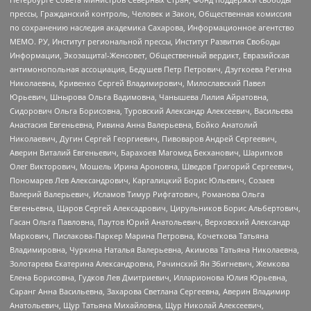
прессы, Гражданский контроль, Человек и Закон, Общественная комиссия
по сохранению наследия академика Сахарова, Информационное агентство
МЕМО. РУ, Институт региональной прессы, Институт Развития Свободы
Информации, Экозащита!-Женсовет, Общественный вердикт, Евразийская
антимонопольная ассоциация, Бедушев Петр Петрович, Дзугкоева Регина
Николаевна, Кривенко Сергей Владимирович, Милославский Павел
Юрьевич, Шнырова Ольга Вадимовна, Чанышева Лилия Айратовна,
Сидорович Ольга Борисовна, Туровский Александр Алексеевич, Васильева
Анастасия Евгеньевна, Ривина Анна Валерьевна, Бойко Анатолий
Николаевич, Дугин Сергей Георгиевич, Пивоваров Андрей Сергеевич,
Аверин Виталий Евгеньевич, Барахоев Магомед Бекханович, Шарипков
Олег Викторович, Мошель Ирина Ароновна, Шведов Григорий Сергеевич,
Пономарев Лев Александрович, Каргалицкий Борис Юльевич, Созаев
Валерий Валерьевич, Исламов Тимур Рифгатович, Романова Ольга
Евгеньевна, Щаров Сергей Алексадрович, Цирульников Борис Альбертович,
Гасан Ольга Павловна, Паутов Юрий Анатольевич, Верховский Александр
Маркович, Пислакова-Паркер Марина Петровна, Кочеткова Татьяна
Владимировна, Чуркина Наталья Валерьевна, Акимова Татьяна Николаевна,
Золотарева Екатерина Александровна, Рачинский Ян Збигневич, Жемкова
Елена Борисовна, Гудков Лев Дмитриевич, Илларионова Юлия Юрьевна,
Саранг Анна Васильевна, Захарова Светлана Сергеевна, Аверин Владимир
Анатольевич, Щур Татьяна Михайловна, Щур Николай Алексеевич,