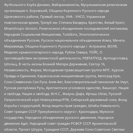
Футбольного Клуба Динамо, Файзрахманисты, Мусульманская религиозная
организация п. Боровский, Община Коренного Русского народа
Щелковского района, Правый сектор, УНА - УНСО, Украинская
повстанческая армия, Тризуб им. Степана Бандеры, Братство, Белый Крест,
Misanthropic division, Религиозное объединение последователей инглиизма,
Народная Социальная Инициатива, TulaSkins, Этнополитическое
объединение Русские, Русское национальное объединение Атака, Мечеть
Мирмамеда, Община Коренного Русского народа г. Астрахани, ВОЛЯ,
Меджлис крымскотатарского народа, Рубеж Севера, ТОЙС, О
противодействии экстремистской деятельности, РЕВТАТПОД, Артподготовка,
Штольц, В честь иконы Божией Матери Державная, Сектор 16,
Независимость, Фирма, Молодежная правозащитная группа МПГ, Курсом
Правды и Единения, Каракольская инициативная группа, Автоград Крю,
Союз Славянских Сил Руси, Алля-Аят, Благотворительный пансионат Ак Умут,
Русская республика Русь, Арестантское уголовное единство, Башкорт, Нация
и свобода, Нация и свобода, W.H.С., Фалунь Дафа, Иртыш Ultras, Русский
Патриотический клуб-Новокузнецк/РПК, Сибирский державный союз, Фонд
борьбы с коррупцией, Фонд защиты прав граждан, Штабы Навального,
Совет граждан СССР Прикубанского округа г. Краснодара, Мужское
государство, Народное объединение русского движения, Народное
движение Адат, Народный совет граждан РСФСР СССР Архангельской
области, Проект Штурм, Граждане СССР, Держава Союз Советских Светлых