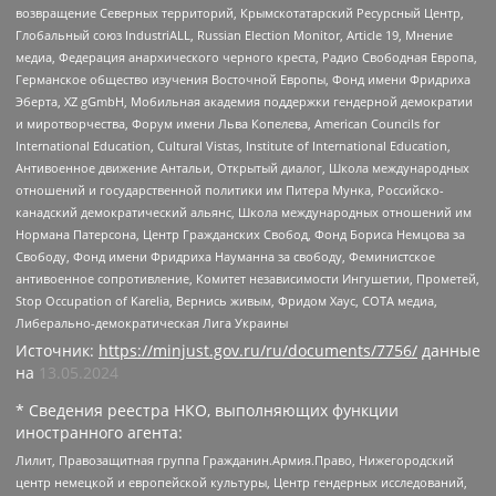
возвращение Северных территорий, Крымскотатарский Ресурсный Центр,
Глобальный союз IndustriALL, Russian Election Monitor, Article 19, Мнение
медиа, Федерация анархического черного креста, Радио Свободная Европа,
Германское общество изучения Восточной Европы, Фонд имени Фридриха
Эберта, XZ gGmbH, Мобильная академия поддержки гендерной демократии
и миротворчества, Форум имени Льва Копелева, American Councils for
International Education, Cultural Vistas, Institute of International Education,
Антивоенное движение Антальи, Открытый диалог, Школа международных
отношений и государственной политики им Питера Мунка, Российско-
канадский демократический альянс, Школа международных отношений им
Нормана Патерсона, Центр Гражданских Свобод, Фонд Бориса Немцова за
Свободу, Фонд имени Фридриха Науманна за свободу, Феминистское
антивоенное сопротивление, Комитет независимости Ингушетии, Прометей,
Stop Occupation of Karelia, Вернись живым, Фридом Хаус, СОТА медиа,
Либерально-демократическая Лига Украины
Источник:
https://minjust.gov.ru/ru/documents/7756/
данные
на
13.05.2024
* Сведения реестра НКО, выполняющих функции
иностранного агента:
Лилит, Правозащитная группа Гражданин.Армия.Право, Нижегородский
центр немецкой и европейской культуры, Центр гендерных исследований,