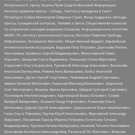
Интернешнл-Р, Центр Защиты Прав Средств Массовой Информации,
Институт развития прессы - Сибирь, Частное учреждение в Санкт-
Петербурге Совета Министров Северных Стран, Фонд поддержки свободы
прессы, Гражданский контроль, Человек и Закон, Общественная комиссия
по сохранению наследия академика Сахарова, Информационное агентство
МЕМО. РУ, Институт региональной прессы, Институт Развития Свободы
Информации, Экозащита!-Женсовет, Общественный вердикт, Евразийская
антимонопольная ассоциация, Бедушев Петр Петрович, Дзугкоева Регина
Николаевна, Кривенко Сергей Владимирович, Милославский Павел
Юрьевич, Шнырова Ольга Вадимовна, Чанышева Лилия Айратовна,
Сидорович Ольга Борисовна, Туровский Александр Алексеевич, Васильева
Анастасия Евгеньевна, Ривина Анна Валерьевна, Бойко Анатолий
Николаевич, Дугин Сергей Георгиевич, Пивоваров Андрей Сергеевич,
Аверин Виталий Евгеньевич, Барахоев Магомед Бекханович, Шарипков
Олег Викторович, Мошель Ирина Ароновна, Шведов Григорий Сергеевич,
Пономарев Лев Александрович, Каргалицкий Борис Юльевич, Созаев
Валерий Валерьевич, Исламов Тимур Рифгатович, Романова Ольга
Евгеньевна, Щаров Сергей Алексадрович, Цирульников Борис Альбертович,
Гасан Ольга Павловна, Паутов Юрий Анатольевич, Верховский Александр
Маркович, Пислакова-Паркер Марина Петровна, Кочеткова Татьяна
Владимировна, Чуркина Наталья Валерьевна, Акимова Татьяна Николаевна,
Золотарева Екатерина Александровна, Рачинский Ян Збигневич, Жемкова