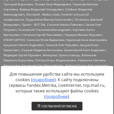
Для повышения удобства сайта мы используем
cookies (
подробнее
). К сайту подключены
сервисы Yandex.Metrika, LiveInternet, top.mail.ru,
Источник:
https://minjust.gov.ru/uploaded/files/reestr-
которые также используют файлы cookies
inostrannyih-agentov-22-03-2024.pdf
данные на
22.03.2024
(
подробнее
).
Я согласен/согласна