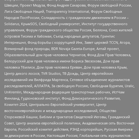
Швеции, Проект Медуза, Фонд Андрея Сахарова, Форум свободной России,
Лига Свободных Наций, Transparеncy International, Форум Свободных
Народов ПостРоссии, Солидарность с гражданским движением в России –
Solidarus, КрымSOS, Свободный университет, Институт государственного
управления, Форум гражданского общества Россия, Беллона, Союз жителей
островов Тисима и Хабомаи, Съезд народных депутатов, Гринпис
Интернешнл, Фонд борьбы с коррупцией Инк, Завет церквей TCCN, Агора,
Всемирный фонд природы, BDR Novaja Gazeta-Europe, Алтай проект,
Образовательный дом прав человека Чернигов, Фонд Дом Прав Человека,
Белорусский дом прав человека имени Бориса Звозскова, Дом прав
человека Тбилиси, Дом прав человека Ереван, Дом прав человека Крым,
Центр дикого лосося, TVR Studios, ТВ Дождь, Центр европейских
исследований им Вилфрида Мартенса, Сетевое объединение журналистов
расследователей, АЛЛАТРА, За свободную Россию, Свободная Бурятия, Uralic,
UnKremlin, Международная федерация транспортных рабочих, ИстЧам
Финланд, Гудзоновский институт, Фонд Демократического Развития,
Комитет-2024, Центрально-Европейский университет, Центр
восточноевропейских и международных исследований, Общество
Сторожевой башни, Библии и трактатов Свидетелей Иеговы, Гражданский
Совет, Центр анализа европейской политики, Академическая сеть Восточная
Европа, Российский комитет действия, РЭНД корпорейшн, Русская Америка
за демократию в России, Настоящая Россия, Глобальная сеть журналистов-