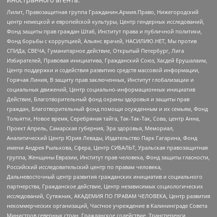
Лилит, Правозащитная группа Гражданин.Армия.Право, Нижегородский
центр немецкой и европейской культуры, Центр гендерных исследований,
Фонд защиты прав граждан Штаб, Институт права и публичной политики,
Фонд борьбы с коррупцией, Альянс врачей, НАСИЛИЮ.НЕТ, Мы против
СПИДа, СВЕЧА, Гуманитарное действие, Открытый Петербург, Лига
Избирателей, Правовая инициатива, Гражданский Союз, Хасдей Ерушалаим,
Центр поддержки и содействия развитию средств массовой информации,
Горячая Линия, В защиту прав заключенных, Институт глобализации и
социальных движений, Центр социально-информационных инициатив
Действие, Благотворительный фонд охраны здоровья и защиты прав
граждан, Благотворительный фонд помощи осужденным и их семьям, Фонд
Тольятти, Новое время, Серебряная тайга, Так-Так-Так, Сова, центр Анна,
Проект Апрель, Самарская губерния, Эра здоровья, Мемориал,
Аналитический Центр Юрия Левады, Издательство Парк Гагарина, Фонд
имени Андрея Рылькова, Сфера, Центр СИБАЛЬТ, Уральская правозащитная
группа, Женщины Евразии, Институт прав человека, Фонд защиты гласности,
Российский исследовательский центр по правам человека,
Дальневосточный центр развития гражданских инициатив и социального
партнерства, Гражданское действие, Центр независимых социологических
исследований, Сутяжник, АКАДЕМИЯ ПО ПРАВАМ ЧЕЛОВЕКА, Центр развития
некоммерческих организаций, Частное учреждение в Калининграде Совета
Министров северных стран, Гражданское содействие, Трансперенси