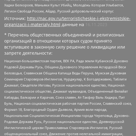
Хаджи Белхороев, Маньяки Культ Убийц, Молодёжь Которая Улыбается,
Легион Свобода России, Айдар, Русский добровольческий корпус
Источник:
http://nac.gov.ru/terroristicheskie-i-ekstremistskie-
organizacii-i-materialy.html
данные на
16.11.2023
* Перечень общественных объединений и религиозных
организаций в отношении которых судом принято
вступившее в законную силу решение о ликвидации или
запрете деятельности:
Национал-большевистская партия, ВЕК РА, Рада земли Кубанской Духовно
Родовой Державы Русь, Община Духовного Управления Асгардской Веси
Беловодья, Славянская Община Капища Веды Перуна, Мужская Духовная
Семинария Староверов-Инглингов, Нурджулар, К Богодержавию, Таблиги
Джамаат, Свидетели Иеговы, Русское национальное единство, Национал-
социалистическое общество, Джамаат мувахидов, Объединенный Вилайат
Кабарды, Балкарии и Карачая, Союз славян, Ат-Такфир Валь-Хиджра, Пит
Буль, Национал-социалистическая рабочая партия России, Славянский союз,
Формат-18, Благородный Орден Дьявола, Армия воли народа,
Национальная Социалистическая Инициатива города Череповца, Духовно-
Родовая Держава Русь, Русское национальное единство, Древнерусской
Инглистической церкви Православных Староверов-Инглингов, Русский
общенациональный союз, Движение против нелегальной иммиграции,