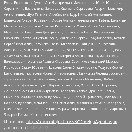
Елена Борисовна, Гудков Лев Дмитриевич, Илларионова Юлия Юрьевна,
Саранг Анна Васильевна, Захарова Светлана Сергеевна, Аверин Владимир
Анатольевич, Щур Татьяна Михайловна, Щур Николай Алексеевич,
Блинушов Андрей Юрьевич, Мосин Алексей Геннадьевич, Гефтер Валентин
Михайлович, Симонов Алексей Кириллович, Флиге Ирина Анатольевна,
Мельникова Валентина Дмитриевна, Вититинова Елена Владимировна,
Баженова Светлана Куприяновна, Максимов Сергей Владимирович, Беляев
Сергей Иванович, Голубева Елена Николаевна, Ганнушкина Светлана
Алексеевна, Закс Елена Владимировна, Буртина Елена Юрьевна, Гендель
Людмила Залмановна, Кокорина Екатерина Алексеевна, Шуманов Илья
Вячеславович, Арапова Галина Юрьевна, Свечников Анатолий Мариевич,
Прохоров Вадим Юрьевич, Шахова Елена Владимировна, Подузов Сергей
Васильевич, Протасова Ирина Вячеславовна, Литинский Леонид Борисович,
Лукашевский Сергей Маркович, Бахмин Вячеслав Иванович, Шабад
Анатолий Ефимович, Сухих Дарья Николаевна, Орлов Олег Петрович,
Добровольская Анна Дмитриевна, Королева Александра Евгеньевна,
Смирнов Владимир Александрович, Вицин Сергей Ефимович, Золотухин
Борис Андреевич, Левинсон Лев Семенович, Локшина Татьяна Иосифовна,
Орлов Олег Петрович, Полякова Мара Федоровна, Резник Генри Маркович,
Захаров Герман Константинович
Источник:
http://unro.minjust.ru/NKOForeignAgent.aspx
данные на
24.03.2022