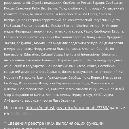
расследователей, Служба поддержки, Свободная Россия Берлин, Свободная
Россия Северный Рейн-Вестфалия, Фонд глобальной помощи, Антивоенный
комитет России, Russie-Libertes, La Asocicion de Rusos Libres, Союз за
возвращение Северных территорий, Крымскотатарский Ресурсный Центр,
Глобальный союз IndustriALL, Russian Election Monitor, Article 19, Мнение
медиа, Федерация анархического черного креста, Радио Свободная Европа,
Германское общество изучения Восточной Европы, Фонд имени Фридриха
Эберта, XZ gGmbH, Мобильная академия поддержки гендерной демократии
и миротворчества, Форум имени Льва Копелева, American Councils for
International Education, Cultural Vistas, Institute of International Education,
Антивоенное движение Антальи, Открытый диалог, Школа международных
отношений и государственной политики им Питера Мунка, Российско-
канадский демократический альянс, Школа международных отношений им
Нормана Патерсона, Центр Гражданских Свобод, Фонд Бориса Немцова за
Свободу, Фонд имени Фридриха Науманна за свободу, Феминистское
антивоенное сопротивление, Комитет независимости Ингушетии, Прометей,
Stop Occupation of Karelia, Вернись живым, Фридом Хаус, СОТА медиа,
Либерально-демократическая Лига Украины
Источник:
https://minjust.gov.ru/ru/documents/7756/
данные
на
13.05.2024
* Сведения реестра НКО, выполняющих функции
иностранного агента: