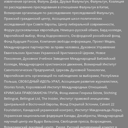
извлечения органов, Фалунь Дафа, Друзья Фалуньгун, Фалуньгун, Коалиция
по расследованию преследования в отношении Фалуньгун в Китае,
Всемирная организация по расследованию преследований Фалуньгун,
Пражский гражданский центр, Ассоциация школ политических
исследований при Совете Европы, Центр либеральной современности,
Форум русскоязычных европейцев, Немецко-русский обмен, Бард колледж,
Европейский выбор, Фонд Ходорковского, Оксфордский российский фонд,
Фонд Будущее России, Компания свободы информации, Проект Медиа,
Международное партнерство за права человека, Духовное Управление
Евангельских Христиан Украинской Христианской Церкви, Новое
Поколение, Духовное Учебное Заведение Международный Библейский
Колледж, Международное христианское движение, Всемирный Институт
Саентологических Предприятий, Церковь Духовной Технологии,
Европейская сеть организаций по наблюдению за выборами, Республика
Польша, СВОБОДНЫЙ ИДЕЛЬ-УРАЛ, Ассоциация развития журналистики,
IStories fonds, Королевский Институт Международных Отношений,
КРИМСЬКА ПРАВОЗАХИСНА ГРУПА, Фонд имени Генриха Бёлля, Stichting
Bellingcat, Bellingcat Ltd, The Insider, Институт правовой инициативы
Центральной и Восточной Европы, Фонд Открытой Эстонии, Calvert 22
Foundation, Канадский украинский конгресс, Институт Макдональда-Лорье,
Украинская национальная федерация Канады, Декабристы, Международный
научный центр им Вудро Вильсона, Свободная пресса, Возрождение,
Всеукраинский духовный центр , Риддл, Русский антивоенный комитет в