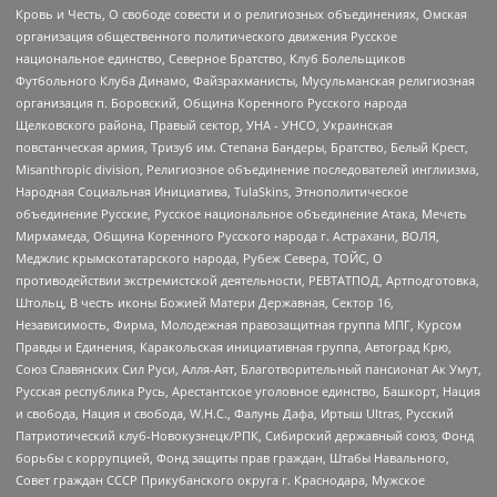
Кровь и Честь, О свободе совести и о религиозных объединениях, Омская
организация общественного политического движения Русское
национальное единство, Северное Братство, Клуб Болельщиков
Футбольного Клуба Динамо, Файзрахманисты, Мусульманская религиозная
организация п. Боровский, Община Коренного Русского народа
Щелковского района, Правый сектор, УНА - УНСО, Украинская
повстанческая армия, Тризуб им. Степана Бандеры, Братство, Белый Крест,
Misanthropic division, Религиозное объединение последователей инглиизма,
Народная Социальная Инициатива, TulaSkins, Этнополитическое
объединение Русские, Русское национальное объединение Атака, Мечеть
Мирмамеда, Община Коренного Русского народа г. Астрахани, ВОЛЯ,
Меджлис крымскотатарского народа, Рубеж Севера, ТОЙС, О
противодействии экстремистской деятельности, РЕВТАТПОД, Артподготовка,
Штольц, В честь иконы Божией Матери Державная, Сектор 16,
Независимость, Фирма, Молодежная правозащитная группа МПГ, Курсом
Правды и Единения, Каракольская инициативная группа, Автоград Крю,
Союз Славянских Сил Руси, Алля-Аят, Благотворительный пансионат Ак Умут,
Русская республика Русь, Арестантское уголовное единство, Башкорт, Нация
и свобода, Нация и свобода, W.H.С., Фалунь Дафа, Иртыш Ultras, Русский
Патриотический клуб-Новокузнецк/РПК, Сибирский державный союз, Фонд
борьбы с коррупцией, Фонд защиты прав граждан, Штабы Навального,
Совет граждан СССР Прикубанского округа г. Краснодара, Мужское