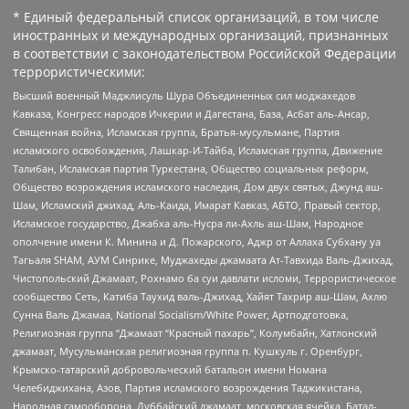
* Единый федеральный список организаций, в том числе
иностранных и международных организаций, признанных
в соответствии с законодательством Российской Федерации
террористическими:
Высший военный Маджлисуль Шура Объединенных сил моджахедов
Кавказа, Конгресс народов Ичкерии и Дагестана, База, Асбат аль-Ансар,
Священная война, Исламская группа, Братья-мусульмане, Партия
исламского освобождения, Лашкар-И-Тайба, Исламская группа, Движение
Талибан, Исламская партия Туркестана, Общество социальных реформ,
Общество возрождения исламского наследия, Дом двух святых, Джунд аш-
Шам, Исламский джихад, Аль-Каида, Имарат Кавказ, АБТО, Правый сектор,
Исламское государство, Джабха аль-Нусра ли-Ахль аш-Шам, Народное
ополчение имени К. Минина и Д. Пожарского, Аджр от Аллаха Субхану уа
Тагьаля SHAM, АУМ Синрике, Муджахеды джамаата Ат-Тавхида Валь-Джихад,
Чистопольский Джамаат, Рохнамо ба суи давлати исломи, Террористическое
сообщество Сеть, Катиба Таухид валь-Джихад, Хайят Тахрир аш-Шам, Ахлю
Сунна Валь Джамаа, National Socialism/White Power, Артподготовка,
Религиозная группа “Джамаат “Красный пахарь”, Колумбайн, Хатлонский
джамаат, Мусульманская религиозная группа п. Кушкуль г. Оренбург,
Крымско-татарский добровольческий батальон имени Номана
Челебиджихана, Азов, Партия исламского возрождения Таджикистана,
Народная самооборона, Дуббайский джамаат, московская ячейка, Батал-