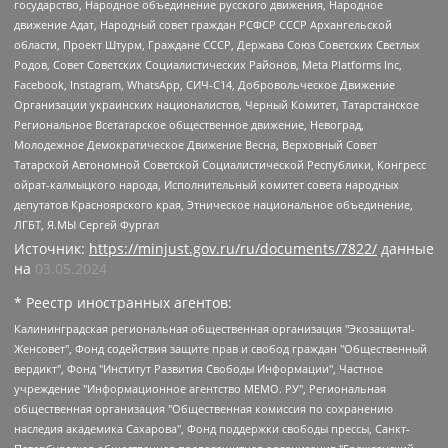
государство, Народное объединение русского движения, Народное
движение Адат, Народный совет граждан РСФСР СССР Архангельской
области, Проект Штурм, Граждане СССР, Держава Союз Советских Светлых
Родов, Совет Советских Социалистических Районов, Meta Platforms Inc,
Facebook, Instagram, WhatsApp, СИЧ-С14, Добровольческое Движение
Организации украинских националистов, Черный Комитет, Татарстанское
Региональное Всетатарское общественное движение, Невоград,
Молодежное Демократическое Движение Весна, Верховный Совет
Татарской Автономной Советской Социалистической Республики, Конгресс
ойрат-калмыцкого народа, Исполнительный комитет совета народных
депутатов Красноярского края, Этническое национальное объединение,
ЛГБТ, Я.МЫ Сергей Фургал
Источник:
https://minjust.gov.ru/ru/documents/7822/
данные
на
03.05.2024
* Реестр иностранных агентов:
Калининградская региональная общественная организация "Экозащита!-Женсовет", Фонд содействия защите прав и свобод граждан "Общественный вердикт", Фонд "Институт Развития Свободы Информации", Частное учреждение "Информационное агентство МЕМО. РУ", Региональная общественная организация "Общественная комиссия по сохранению наследия академика Сахарова", Фонд поддержки свободы прессы, Санкт-Петербургская общественная правозащитная организация "Гражданский контроль", Межрегиональная общественная организация "Информационно-просветительский центр "Мемориал", Региональный Фонд "Центр Защиты Прав Средств Массовой Информации", с 05.12.2023 Фонд "Центр Защиты Прав Средств массовой информации", Региональная общественная благотворительная организация помощи беженцам и мигрантам "Гражданское содействие", Негосударственное образовательное учреждение дополнительного профессионального образования (повышение квалификации) специалистов "АКАДЕМИЯ ПО ПРАВАМ ЧЕЛОВЕКА", Свердловская региональная общественная организация "Сутяжник", Автономная некоммерческая организация "Центр независимых социологических исследований", Союз общественных объединений "Российский исследовательский центр по правам человека", Региональное общественное учреждение научно-информационный центр "МЕМОРИАЛ", Некоммерческая организация "Фонд защиты гласности", Автономная некоммерческая организация "Институт прав человека", Городская общественная организация "Екатеринбургское общество "МЕМОРИАЛ", Городская общественная организация "Рязанское историко-просветительское и правозащитное общество "Мемориал" (Рязанский Мемориал), Челябинский региональный орган общественной самодеятельности – женское общественное объединение "Женщины Евразии", Челябинский региональный орган общественной самодеятельности "Уральская правозащитная группа", Фонд содействия защите здоровья и социальной справедливости имени Андрея Рылькова, Автономная Некоммерческая Организация "Аналитический Центр Юрия Левады", Автономная некоммерческая организация социальной поддержки населения "Проект Апрель", Региональная общественная организация помощи женщинам и детям, находящимся в кризисной ситуации "Информационно-методический центр "Анна", Фонд содействия развитию массовых коммуникаций и правовому просвещению "Так-так-Так", Фонд содействия устойчивому развитию "Серебряная тайга", Свердловский региональный общественный фонд социальных проектов "Новое время", "Idel.Реалии", Кавказ.Реалии, Крым.Реалии, Телеканал Настоящее Время, Татаро-башкирская служба Радио Свобода (Azatliq Radiosi), Радио Свободная Европа/Радио Свобода (PCE/PC), "Сибирь.Реалии", "Фактограф", Благотворительный фонд помощи осужденным и их семьям, Автономная некоммерческая организация "Институт глобализации и социальных движений", Фонд "В защиту прав заключенных", Частное учреждение "Центр поддержки и содействия развитию средств массовой информации", Пензенский региональный общественный благотворительный фонд "Гражданский союз", "Север.Реалии", Некоммерческая организация Фонд "Правовая инициатива", Общество с ограниченной ответственностью "Радио Свободная Европа/Радио Свобода", Чешское информационное агентство "MEDIUM-ORIENT", Красноярская региональная общественная организация "Мы против СПИДа", Камалягин Денис Николаевич, Маркелов Сергей Евгеньевич, Пономарев Лев Александрович, Савицкая Людмила Алексеевна, Автономная некоммерческая организация "Центр по работе с проблемой насилия "НАСИЛИЮ.НЕТ", Межрегиональный профессиональный союз работников здравоохранения "Альянс врачей", Юридическое лицо, зарегистрированное в Латвийской Республике, SIA "Medusa Project" (регистрационный номер 40103797863, дата регистрации 10.06.2014), Некоммерческая организация "Фонд по борьбе с коррупцией", Автономная некоммерческая организация "Институт права и публичной политики", Баданин Роман Сергеевич, Гликин Максим Александрович, Железнова Мария Михайловна, Лукьянова Юлия Сергеевна, Маетная Елизавета Витальевна, Маняхин Петр Борисович, Чуракова Ольга Владимировна, Ярош Юлия Петровна, Юридическое лицо "The Insider SIA", зарегистрированное в Риге, Латвийская Республика (дата регистрации 26.06.2015), являющееся администратором доменного имени интернет-издания "The Insider SIA", https://theins.ru, Постернак Алексей Евгеньевич, Рубин Михаил Аркадьевич, Анин Роман Александрович, Юридическое лицо Istories fonds, зарегистрированное в Латвийской Республике (регистрационный номер 50008295751, дата регистрации 24.02.2020), Великовский Дмитрий Александрович, Долинина Ирина Николаевна, Мароховская Алеся Алексеевна, Шлейнов Роман Юрьевич, Шмагун Олеся Валентиновна, Общество с ограниченной ответственностью "Альтаир 2021", Общество с ограниченной ответственностью "Вега 2021", Общество с ограниченной ответственностью "Главный редактор 2021", Общество с ограниченной ответственностью "Ромашки монолит", Важенков Артем Валерьевич, Ивановская областная общественная организация "Центр гендерных исследований", Гурман Юрий Альбертович, Медиапроект "ОВД-Инфо", Егоров Владимир Владимирович, Жилинский Владимир Александрович, Общество с ограниченной ответственностью "ЗП", Иванова София Юрьевна, Карезина Инна Павловна, Кильтау Екатерина Викторовна, Петров Алексей Викторович, Пискунов Сергей Евгеньевич, Смирнов Сергей Сергеевич, Тихонов Михаил Сергеевич, Общество с ограниченной ответственностью "ЖУРНАЛИСТ-ИНОСТРАННЫЙ АГЕНТ", Арапова Галина Юрьевна, Вольтская Татьяна Анатольевна, Американская компания "Mason G.E.S. Anonymous Foundation" (США), являющаяся владельцем интернет-издания https://mnews.world/, Компания "Stichting Bellingcat", зарегистрированная в Нидерландах (дата регистрации 11.07.2018), Захаров Андрей Вячеславович, Клепиковская Екатерина Дмитриевна, Общество с ограниченной ответственностью "МЕМО", Перл Роман Александрович, Симонов Евгений Алексеевич, Соловьева Елена Анатольевна, Сотников Даниил Владимирович, Сурначева Елизавета Дмитриевна, Автономная некоммерческая организация по защите прав человека и информированию населения "Якутия – Наше Мнение", Общество с ограниченной ответственностью "Москоу диджитал медиа", с 26.01.2023 Общество с ограниченной ответственностью "Чайка Белые сады", Ветошкина Валерия Валерьевна, Заговора Максим Александрович, Межрегиональное общественное движение "Российская ЛГБТ - сеть", Оленичев Максим Владимирович, Павлов Иван Юрьевич, Скворцова Елена Сергеевна, Общество с ограниченной ответственностью "Как бы инагент", Кочетков Игорь Викторович, Общество с ограниченной ответственностью "Честные выборы", Еланчик Олег Александрович, Общество с ограниченной ответственностью "Нобелевский призыв", Гималова Регина Эмилевна, Григорьев Андрей Валерьевич, Григорьева Алина Александровна, Ассоциация по содействию защите прав призывников, альтернативнослужащих и военнослужащих "Правозащитная группа "Гражданин.Армия.Право", Хисамова Регина Фаритовна, Автономная некоммерческая организация по реализации социально-правовых программ "Лилит", Дальневосточное общественное движение "Маяк", Санкт-Петербургская ЛГБТ-инициативная группа "Выход", Инициативная группа ЛГБТ+ "Реверс", Алексеев Андрей Викторович, Бекбулатова Таисия Львовна, Беляев Иван Михайлович, Владыкина Елена Сергеевна, Гельман Марат Александрович, Никульшина Вероника Юрьевна, Толоконникова Надежда Андреевна, Шендерович Виктор Анатольевич, Общество с ограниченной ответственностью "Данное сообщение", Общество с ограниченной ответственностью Издательский дом "Новая глава", Айнбиндер Александра Александровна, Московский комьюнити-центр для ЛГБТ+инициатив, Благотворительный фонд развития филантропии, Deutsche Welle (Германия, Kurt-Schumacher-Strasse 3, 53113 Bonn), Борзунова Мария Михайловна, Воробьев Виктор Викторович, Голубева Анна Львовна, Константинова Алла Михайловна, Малкова Ирина Владимировна, Мурадов Мурад Абдулгалимович, Осетинская Елизавета Николаевна, Понасенков Евгений Николаевич, Ганапольский Матвей Юрьевич, Киселев Евгений Алексеевич, Борухович Ирина Григорьевна, Дремин Иван Тимофеевич, Дубровский Дмитрий Викторович, Красноярская региональная общественная организация поддержки и развития альтернативных образовательных технологий и межкультурных коммуникаций "ИНТЕРРА", Маяковская Екатерина Алексеевна, Фейгин Марк Захарович, Филимонов Андрей Викторович, Дзугкоева Регина Николаевна, Доброхотов Роман Александрович, Дудь Юрий Александрович, Елкин Сергей Владимирович, Кругликов Кирилл Игоревич, Сабунаева Мария Леонидовна, Семенов Алексей Владимирович, Шаинян Карен Багратович, Шульман Екатерина Михайловна, Асафьев Артур Валерьевич, Вахштайн Виктор Семенович, Венедиктов Алексей Алексеевич, Лушникова Екатерина Евгеньевна, Волков Леонид Михайлович, Невзоров Александр Глебович, Пархоменко Сергей Борисович, Сироткин Ярослав Николаевич, Кара-Мурза Владимир Владимирович, Баранова Наталья Владимировна, Гозман Леонид Яковлевич, Кагарлицкий Борис Юльевич, Климарев Михаил Валерьевич, Милов Владимир Станиславович, Автономная некоммерческая организация Краснодарский центр современного искусства "Типография", Моргенштерн Алишер Тагирович, Соболь Любовь Эдуардовна, Общество с ограниченной ответственностью "ЛИЗА НОРМ", Каспаров Гарри Кимович, Ходорковский Михаил Борисович, Общество с ограниченной ответственностью "Апрельские тезисы", Данилович Ирина Брониславовна, Кашин Олег Владимирович, Петров Николай Владимирович, Пивоваров Алексей Владимирович, Соколов Михаил Владимирович, Цветкова Юлия Владимировна, Чичваркин Евгений Александрович, Комитет против пыток/Команда против пыток, Общество с ограниченной ответственностью "Первый научный", Общество с ограниченной ответственностью "Вертолет и ко", Белоцерковская Вероника Борисовна, Кац Максим Евгеньевич, Лазарева Татьяна Юрьевна, Шаведдинов Руслан Табризович, Яшин Илья Валерьевич, Общество с ограниченной ответственностью "Иноагент ААВ", Алешковский Дмитрий Петрович, Альбац Евгения Марковна, Быков Дмитрий Львович, Галямина Юлия Евгеньевна, Лойко Сергей Леонидович, Мартынов Кирилл Константинович, Медведев Сергей Александрович, Крашенинников Федор Геннадиевич, Гордеева Катерина Вл