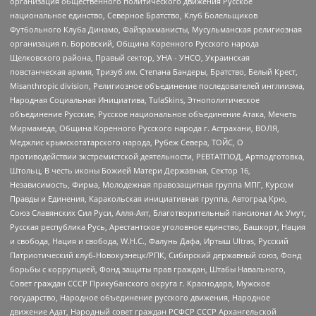
организация общественного политического движения Русское
национальное единство, Северное Братство, Клуб Болельщиков
Футбольного Клуба Динамо, Файзрахманисты, Мусульманская религиозная
организация п. Боровский, Община Коренного Русского народа
Щелковского района, Правый сектор, УНА - УНСО, Украинская
повстанческая армия, Тризуб им. Степана Бандеры, Братство, Белый Крест,
Misanthropic division, Религиозное объединение последователей инглиизма,
Народная Социальная Инициатива, TulaSkins, Этнополитическое
объединение Русские, Русское национальное объединение Атака, Мечеть
Мирмамеда, Община Коренного Русского народа г. Астрахани, ВОЛЯ,
Меджлис крымскотатарского народа, Рубеж Севера, ТОЙС, О
противодействии экстремистской деятельности, РЕВТАТПОД, Артподготовка,
Штольц, В честь иконы Божией Матери Державная, Сектор 16,
Независимость, Фирма, Молодежная правозащитная группа МПГ, Курсом
Правды и Единения, Каракольская инициативная группа, Автоград Крю,
Союз Славянских Сил Руси, Алля-Аят, Благотворительный пансионат Ак Умут,
Русская республика Русь, Арестантское уголовное единство, Башкорт, Нация
и свобода, Нация и свобода, W.H.С., Фалунь Дафа, Иртыш Ultras, Русский
Патриотический клуб-Новокузнецк/РПК, Сибирский державный союз, Фонд
борьбы с коррупцией, Фонд защиты прав граждан, Штабы Навального,
Совет граждан СССР Прикубанского округа г. Краснодара, Мужское
государство, Народное объединение русского движения, Народное
движение Адат, Народный совет граждан РСФСР СССР Архангельской