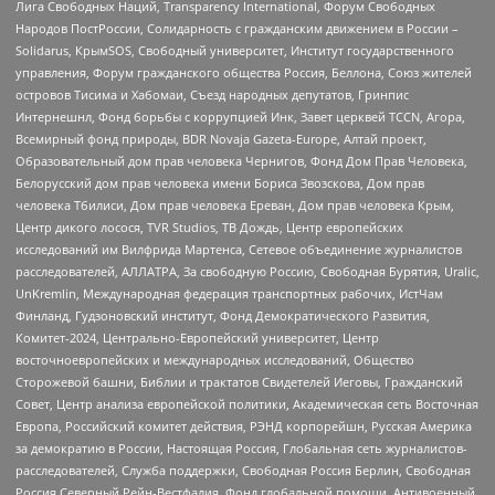
Лига Свободных Наций, Transparеncy International, Форум Свободных
Народов ПостРоссии, Солидарность с гражданским движением в России –
Solidarus, КрымSOS, Свободный университет, Институт государственного
управления, Форум гражданского общества Россия, Беллона, Союз жителей
островов Тисима и Хабомаи, Съезд народных депутатов, Гринпис
Интернешнл, Фонд борьбы с коррупцией Инк, Завет церквей TCCN, Агора,
Всемирный фонд природы, BDR Novaja Gazeta-Europe, Алтай проект,
Образовательный дом прав человека Чернигов, Фонд Дом Прав Человека,
Белорусский дом прав человека имени Бориса Звозскова, Дом прав
человека Тбилиси, Дом прав человека Ереван, Дом прав человека Крым,
Центр дикого лосося, TVR Studios, ТВ Дождь, Центр европейских
исследований им Вилфрида Мартенса, Сетевое объединение журналистов
расследователей, АЛЛАТРА, За свободную Россию, Свободная Бурятия, Uralic,
UnKremlin, Международная федерация транспортных рабочих, ИстЧам
Финланд, Гудзоновский институт, Фонд Демократического Развития,
Комитет-2024, Центрально-Европейский университет, Центр
восточноевропейских и международных исследований, Общество
Сторожевой башни, Библии и трактатов Свидетелей Иеговы, Гражданский
Совет, Центр анализа европейской политики, Академическая сеть Восточная
Европа, Российский комитет действия, РЭНД корпорейшн, Русская Америка
за демократию в России, Настоящая Россия, Глобальная сеть журналистов-
расследователей, Служба поддержки, Свободная Россия Берлин, Свободная
Россия Северный Рейн-Вестфалия, Фонд глобальной помощи, Антивоенный