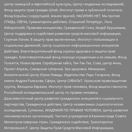
центр немецкой и европейской культуры, Центр гендерных исследований,
Фонд защиты прав граждан Штаб, Институт права и публичной политики,
Фонд борьбы с коррупцией, Альянс врачей, НАСИЛИЮ.НЕТ, Мы против
СПИДа, СВЕЧА, Гуманитарное действие, Открытый Петербург, Лига
Избирателей, Правовая инициатива, Гражданский Союз, Хасдей Ерушалаим,
Центр поддержки и содействия развитию средств массовой информации,
Горячая Линия, В защиту прав заключенных, Институт глобализации и
социальных движений, Центр социально-информационных инициатив
Действие, Благотворительный фонд охраны здоровья и защиты прав
граждан, Благотворительный фонд помощи осужденным и их семьям, Фонд
Тольятти, Новое время, Серебряная тайга, Так-Так-Так, Сова, центр Анна,
Проект Апрель, Самарская губерния, Эра здоровья, Мемориал,
Аналитический Центр Юрия Левады, Издательство Парк Гагарина, Фонд
имени Андрея Рылькова, Сфера, Центр СИБАЛЬТ, Уральская правозащитная
группа, Женщины Евразии, Институт прав человека, Фонд защиты гласности,
Российский исследовательский центр по правам человека,
Дальневосточный центр развития гражданских инициатив и социального
партнерства, Гражданское действие, Центр независимых социологических
исследований, Сутяжник, АКАДЕМИЯ ПО ПРАВАМ ЧЕЛОВЕКА, Центр развития
некоммерческих организаций, Частное учреждение в Калининграде Совета
Министров северных стран, Гражданское содействие, Трансперенси
Интернешнл-Р, Центр Защиты Прав Средств Массовой Информации,