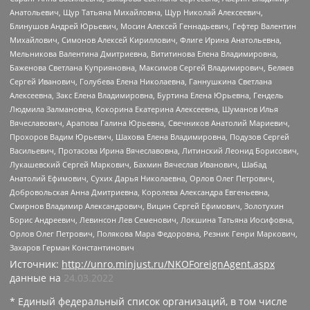
Анатольевич, Щур Татьяна Михайловна, Щур Николай Алексеевич,
Блинушов Андрей Юрьевич, Мосин Алексей Геннадьевич, Гефтер Валентин
Михайлович, Симонов Алексей Кириллович, Флиге Ирина Анатольевна,
Мельникова Валентина Дмитриевна, Вититинова Елена Владимировна,
Баженова Светлана Куприяновна, Максимов Сергей Владимирович, Беляев
Сергей Иванович, Голубева Елена Николаевна, Ганнушкина Светлана
Алексеевна, Закс Елена Владимировна, Буртина Елена Юрьевна, Гендель
Людмила Залмановна, Кокорина Екатерина Алексеевна, Шуманов Илья
Вячеславович, Арапова Галина Юрьевна, Свечников Анатолий Мариевич,
Прохоров Вадим Юрьевич, Шахова Елена Владимировна, Подузов Сергей
Васильевич, Протасова Ирина Вячеславовна, Литинский Леонид Борисович,
Лукашевский Сергей Маркович, Бахмин Вячеслав Иванович, Шабад
Анатолий Ефимович, Сухих Дарья Николаевна, Орлов Олег Петрович,
Добровольская Анна Дмитриевна, Королева Александра Евгеньевна,
Смирнов Владимир Александрович, Вицин Сергей Ефимович, Золотухин
Борис Андреевич, Левинсон Лев Семенович, Локшина Татьяна Иосифовна,
Орлов Олег Петрович, Полякова Мара Федоровна, Резник Генри Маркович,
Захаров Герман Константинович
Источник:
http://unro.minjust.ru/NKOForeignAgent.aspx
данные на
24.03.2022
* Единый федеральный список организаций, в том числе