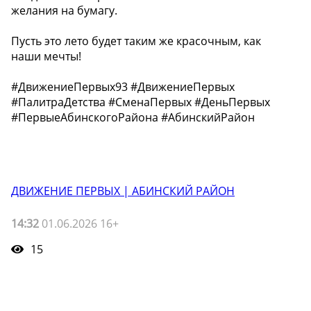
желания на бумагу.
Пусть это лето будет таким же красочным, как
наши мечты!
#ДвижениеПервых93 #ДвижениеПервых
#ПалитраДетства #СменаПервых #ДеньПервых
#ПервыеАбинскогоРайона #АбинскийРайон
ДВИЖЕНИЕ ПЕРВЫХ | АБИНСКИЙ РАЙОН
14:32
01.06.2026 16+
15