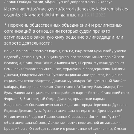
Легион Свобода России, Айдар, Русский добровольческий корпус
Источник:
http://nac.gov.ru/terroristicheskie-i-ekstremistskie-
organizacii-i-materialy.html
данные на
16.11.2023
* Перечень общественных объединений и религиозных
организаций в отношении которых судом принято
вступившее в законную силу решение о ликвидации или
запрете деятельности:
Национал-большевистская партия, ВЕК РА, Рада земли Кубанской Духовно
Родовой Державы Русь, Община Духовного Управления Асгардской Веси
Беловодья, Славянская Община Капища Веды Перуна, Мужская Духовная
Семинария Староверов-Инглингов, Нурджулар, К Богодержавию, Таблиги
Джамаат, Свидетели Иеговы, Русское национальное единство, Национал-
социалистическое общество, Джамаат мувахидов, Объединенный Вилайат
Кабарды, Балкарии и Карачая, Союз славян, Ат-Такфир Валь-Хиджра, Пит
Буль, Национал-социалистическая рабочая партия России, Славянский союз,
Формат-18, Благородный Орден Дьявола, Армия воли народа,
Национальная Социалистическая Инициатива города Череповца, Духовно-
Родовая Держава Русь, Русское национальное единство, Древнерусской
Инглистической церкви Православных Староверов-Инглингов, Русский
общенациональный союз, Движение против нелегальной иммиграции,
Кровь и Честь, О свободе совести и о религиозных объединениях, Омская