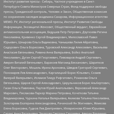
Институт развития прессы - Сибирь, Частное учреждение в Санкт-
Петербурге Совета Министров Северных Стран, Фонд поддержки свободы
прессы, Гражданский контроль, Человек и Закон, Общественная комиссия
по сохранению наследия академика Сахарова, Информационное агентство
МЕМО. РУ, Институт региональной прессы, Институт Развития Свободы
Информации, Экозащита!-Женсовет, Общественный вердикт, Евразийская
антимонопольная ассоциация, Бедушев Петр Петрович, Дзугкоева Регина
Николаевна, Кривенко Сергей Владимирович, Милославский Павел
Юрьевич, Шнырова Ольга Вадимовна, Чанышева Лилия Айратовна,
Сидорович Ольга Борисовна, Туровский Александр Алексеевич, Васильева
Анастасия Евгеньевна, Ривина Анна Валерьевна, Бойко Анатолий
Николаевич, Дугин Сергей Георгиевич, Пивоваров Андрей Сергеевич,
Аверин Виталий Евгеньевич, Барахоев Магомед Бекханович, Шарипков
Олег Викторович, Мошель Ирина Ароновна, Шведов Григорий Сергеевич,
Пономарев Лев Александрович, Каргалицкий Борис Юльевич, Созаев
Валерий Валерьевич, Исламов Тимур Рифгатович, Романова Ольга
Евгеньевна, Щаров Сергей Алексадрович, Цирульников Борис Альбертович,
Гасан Ольга Павловна, Паутов Юрий Анатольевич, Верховский Александр
Маркович, Пислакова-Паркер Марина Петровна, Кочеткова Татьяна
Владимировна, Чуркина Наталья Валерьевна, Акимова Татьяна Николаевна,
Золотарева Екатерина Александровна, Рачинский Ян Збигневич, Жемкова
Елена Борисовна, Гудков Лев Дмитриевич, Илларионова Юлия Юрьевна,
Саранг Анна Васильевна, Захарова Светлана Сергеевна, Аверин Владимир