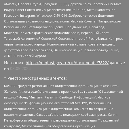
области, Проект Штурм, Граждане СССР, Держава Союз Советских Светлых
Родов, Совет Советских Социалистических Районов, Meta Platforms Inc,
Facebook, Instagram, WhatsApp, СИЧ-С14, Добровольческое Движение
Организации украинских националистов, Черный Комитет, Татарстанское
Региональное Всетатарское общественное движение, Невоград,
Молодежное Демократическое Движение Весна, Верховный Совет
Татарской Автономной Советской Социалистической Республики, Конгресс
ойрат-калмыцкого народа, Исполнительный комитет совета народных
депутатов Красноярского края, Этническое национальное объединение,
ЛГБТ, Я.МЫ Сергей Фургал
Источник:
https://minjust.gov.ru/ru/documents/7822/
данные
на
03.05.2024
* Реестр иностранных агентов:
Калининградская региональная общественная организация "Экозащита!-Женсовет", Фонд содействия защите прав и свобод граждан "Общественный вердикт", Фонд "Институт Развития Свободы Информации", Частное учреждение "Информационное агентство МЕМО. РУ", Региональная общественная организация "Общественная комиссия по сохранению наследия академика Сахарова", Фонд поддержки свободы прессы, Санкт-Петербургская общественная правозащитная организация "Гражданский контроль", Межрегиональная общественная организация "Информационно-просветительский центр "Мемориал", Региональный Фонд "Центр Защиты Прав Средств Массовой Информации", с 05.12.2023 Фонд "Центр Защиты Прав Средств массовой информации", Региональная общественная благотворительная организация помощи беженцам и мигрантам "Гражданское содействие", Негосударственное образовательное учреждение дополнительного профессионального образования (повышение квалификации) специалистов "АКАДЕМИЯ ПО ПРАВАМ ЧЕЛОВЕКА", Свердловская региональная общественная организация "Сутяжник", Автономная некоммерческая организация "Центр независимых социологических исследований", Союз общественных объединений "Российский исследовательский центр по правам человека", Региональное общественное учреждение научно-информационный центр "МЕМОРИАЛ", Некоммерческая организация "Фонд защиты гласности", Автономная некоммерческая организация "Институт прав человека", Городская общественная организация "Екатеринбургское общество "МЕМОРИАЛ", Городская общественная организация "Рязанское историко-просветительское и правозащитное общество "Мемориал" (Рязанский Мемориал), Челябинский региональный орган общественной самодеятельности – женское общественное объединение "Женщины Евразии", Челябинский региональный орган общественной самодеятельности "Уральская правозащитная группа", Фонд содействия защите здоровья и социальной справедливости имени Андрея Рылькова, Автономная Некоммерческая Организация "Аналитический Центр Юрия Левады", Автономная некоммерческая организация социальной поддержки населения "Проект Апрель", Региональная общественная организация помощи женщинам и детям, находящимся в кризисной ситуации "Информационно-методический центр "Анна", Фонд содействия развитию массовых коммуникаций и правовому просвещению "Так-так-Так", Фонд содействия устойчивому развитию "Серебряная тайга", Свердловский региональный общественный фонд социальных проектов "Новое время", "Idel.Реалии", Кавказ.Реалии, Крым.Реалии, Телеканал Настоящее Время, Татаро-башкирская служба Радио Свобода (Azatliq Radiosi), Радио Свободная Европа/Радио Свобода (PCE/PC), "Сибирь.Реалии", "Фактограф", Благотворительный фонд помощи осужденным и их семьям, Автономная некоммерческая организация "Институт глобализации и социальных движений", Фонд "В защиту прав заключенных", Частное учреждение "Центр поддержки и содействия развитию средств массовой информации", Пензенский региональный общественный благотворительный фонд "Гражданский союз", "Север.Реалии", Некоммерческая организация Фонд "Правовая инициатива", Общество с ограниченной ответственностью "Радио Свободная Европа/Радио Свобода", Чешское информационное агентство "MEDIUM-ORIENT", Красноярская региональная общественная организация "Мы против СПИДа", Камалягин Денис Николаевич, Маркелов Сергей Евгеньевич, Пономарев Лев Александрович, Савицкая Людмила Алексеевна, Автономная некоммерческая организация "Центр по работе с проблемой насилия "НАСИЛИЮ.НЕТ", Межрегиональный профессиональный союз работников здравоохранения "Альянс врачей", Юридическое лицо, зарегистрированное в Латвийской Республике, SIA "Medusa Project" (регистрационный номер 40103797863, дата регистрации 10.06.2014), Некоммерческая организация "Фонд по борьбе с коррупцией", Автономная некоммерческая организация "Институт права и публичной политики", Баданин Роман Сергеевич, Гликин Максим Александрович, Железнова Мария Михайловна, Лукьянова Юлия Сергеевна, Маетная Елизавета Витальевна, Маняхин Петр Борисович, Чуракова Ольга Владимировна, Ярош Юлия Петровна, Юридическое лицо "The Insider SIA", зарегистрированное в Риге, Латвийская Республика (дата регистрации 26.06.2015), являющееся администратором доменного имени интернет-издания "The Insider SIA", https://theins.ru, Постернак Алексей Евгеньевич, Рубин Михаил Аркадьевич, Анин Роман Александрович, Юридическое лицо Istories fonds, зарегистрированное в Латвийской Республике (регистрационный номер 50008295751, дата регистрации 24.02.2020), Великовский Дмитрий Александрович, Долинина Ирина Николаевна, Мароховская Алеся Алексеевна, Шлейнов Роман Юрьевич, Шмагун Олеся Валентиновна, Общество с ограниченной ответственностью "Альтаир 2021", Общество с ограниченной ответственностью "Вега 2021", Общество с ограниченной ответственностью "Главный редактор 2021", Общество с ограниченной ответственностью "Ромашки монолит", Важенков Артем Валерьевич, Ивановская областная общественная организация "Центр гендерных исследований", Гурман Юрий Альбертович, Медиапроект "ОВД-Инфо", Егоров Владимир Владимирович, Жилинский Владимир Александрович, Общество с ограниченной ответственностью "ЗП", Иванова София Юрьевна, Карезина Инна Павловна, Кильтау Екатерина Викторовна, Петров Алексей Викторович, Пискунов Сергей Евгеньевич, Смирнов Сергей Сергеевич, Тихонов Михаил Сергеевич, Общество с ограниченной ответственностью "ЖУРНАЛИСТ-ИНОСТРАННЫЙ АГЕНТ", Арапова Галина Юрьевна, Вольтская Татьяна Анатольевна, Американская компания "Mason G.E.S. Anonymous Foundation" (США), являющаяся владельцем интернет-издания https://mnews.world/, Компания "Stichting Bellingcat", зарегистрированная в Нидерландах (дата регистрации 11.07.2018), Захаров Андрей Вячеславович, Клепиковская Екатерина Дмитриевна, Общество с ограниченной ответственностью "МЕМО", Перл Роман Александрович, Симонов Евгений Алексеевич, Соловьева Елена Анатольевна, Сотников Даниил Владимирович, Сурначева Елизавета Дмитриевна, Автономная некоммерческая организация по защите прав человека и информированию населения "Якутия – Наше Мнение", Общество с ограниченной ответственностью "Москоу диджитал медиа", с 26.01.2023 Общество с ограниченной ответственностью "Чайка Белые сады", Ветошкина Валерия Валерьевна, Заговора Максим Александрович, Межрегиональное общественное движение "Российская ЛГБТ - сеть", Оленичев Максим Владимирович, Павлов Иван Юрьевич, Скворцова Елена Сергеевна, Общество с ограниченной ответственностью "Как бы инагент", Кочетков Игорь Викторович, Общество с ограниченной ответственностью "Честные выборы", Еланчик Олег Александрович, Общество с ограниченной ответственностью "Нобелевский призыв", Гималова Регина Эмилевна, Григорьев Андрей Валерьевич, Григорьева Алина Александровна, Ассоциация по содействию защите прав призывников, альтернативнослужащих и военнослужащих "Правозащитная группа "Гражданин.Армия.Право", Хисамова Регина Фаритовна, Автономная некоммерческая организация по реализации социально-правовых программ "Лилит", Дальневосточное общественное движение "Маяк", Санкт-Петербургская ЛГБТ-инициативная группа "Выход", Инициативная группа ЛГБТ+ "Реверс", Алексеев Андрей Викторович, Бекбулатова Таисия Львовна, Беляев Иван Михайлович, Владыкина Елена Сергеевна, Гельман Марат Александрович, Никульшина Вероника Юрьевна, Толоконникова Надежда Андреевна, Шендерович Виктор Анатольевич, Общество с ограниченной ответственностью "Данное сообщение", Общество с ограниченной ответственностью Издательский дом "Новая глава", Айнбиндер Александра Александровна, Московский комьюнити-центр для ЛГБТ+инициатив, Благотворительный фонд развития филантропии, Deutsche Welle (Германия, Kurt-Schumacher-Strasse 3, 53113 Bonn), Борзунова Мария Михайловна, Воробьев Виктор Викторович, Голубева Анна Львовна, Константинова Алла Михайловна, Малкова Ирина Владимировна, Мурадов Мурад Абдулгалимович, Осетинская Елизавета Николаевна, Понасенков Евгений Николаевич, Ганапольский Матвей Юрьевич, Киселев Евгений Алексеевич, Борухович Ирина Григорьевна, Дремин Иван Тимофеевич, Дубровский Дмитрий Викторович, Красноярская региональная общественная организация поддержки и развития альтернативных образовательных технологий и межкультурных коммуникаций "ИНТЕРРА", Маяковская Екатерина Алексеевна, Фейгин Марк Захарович, Филимонов Андрей Викторович, Дзугкоева Регина Николаевна, Доброхотов Роман Александрович, Дудь Юрий Александрович, Елкин Сергей Владимирович, Кругликов Кирилл Игоревич, Сабунаева Мария Леонидовна, Семенов Алексей Владимирович, Шаинян Карен Багратович, Шульман Екатерина Михайловна, Асафьев Артур Валерьевич, Вахштайн Виктор Семенович, Венедиктов Алексей Алексеевич, Лушникова Екатерина Евгеньевна, Волков Леонид Михайлович, Невзоров Александр Глебович, Пархоменко Сергей Борисович, Сироткин Ярослав Николаевич, Кара-Мурза Владимир Владимирович, Баранова Наталья Владимировна, Гозман Леонид Яковлевич, Кагарлицкий Борис Юльевич, Климарев Михаил Валерьевич, Милов Владимир Станиславович, Автономная некоммерческая организация Краснодарский центр современного искусства "Типография", Моргенштерн Алишер Тагирович, Соболь Любовь Эдуардовна, Общество с ограниченной ответственностью "ЛИЗА НОРМ", Каспаров Гарри Кимович, Ходорковский Михаил Борисович, Общество с ограниченной ответственностью "Апрельские тезисы", Данилович Ирина Брониславовна, Кашин Олег Владимирович, Петров Николай Владимирович, Пивоваров Алексей Владимирович, Соколов Михаил Владимирович, Цветкова Юлия Владимировна, Чичваркин Евгений Александрович, Комитет против пыток/Команда против пыток, Общество с ограниченной ответственностью "Первый научный", Общество с ограниченной ответственностью "Вертолет и ко", Белоцерковская Вероника Борисовна, Кац Максим Евгеньевич, Лазарева Татьяна Юрьевна, Шаведдинов Руслан Табризович, Яшин Илья Валерьевич, Общество с ограниченной ответственностью "Иноагент ААВ", Алешковский Дмитрий Петрович, Альбац Евгения Марковна, Быков Дмитрий Львович, Галямина Юлия Евгеньевна, Лойко Сергей Леонидович, Мартынов Кирилл Константинович, Медведев Сергей Александрович, Крашенинников Федор Геннадиевич, Гордеева Катерина Вл