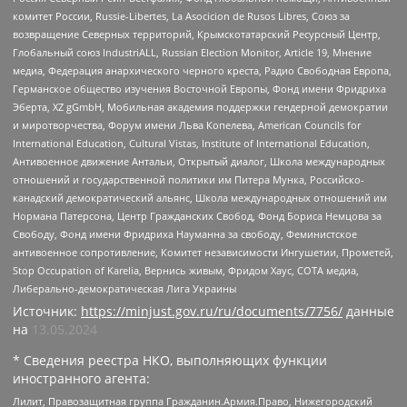
комитет России, Russie-Libertes, La Asocicion de Rusos Libres, Союз за
возвращение Северных территорий, Крымскотатарский Ресурсный Центр,
Глобальный союз IndustriALL, Russian Election Monitor, Article 19, Мнение
медиа, Федерация анархического черного креста, Радио Свободная Европа,
Германское общество изучения Восточной Европы, Фонд имени Фридриха
Эберта, XZ gGmbH, Мобильная академия поддержки гендерной демократии
и миротворчества, Форум имени Льва Копелева, American Councils for
International Education, Cultural Vistas, Institute of International Education,
Антивоенное движение Антальи, Открытый диалог, Школа международных
отношений и государственной политики им Питера Мунка, Российско-
канадский демократический альянс, Школа международных отношений им
Нормана Патерсона, Центр Гражданских Свобод, Фонд Бориса Немцова за
Свободу, Фонд имени Фридриха Науманна за свободу, Феминистское
антивоенное сопротивление, Комитет независимости Ингушетии, Прометей,
Stop Occupation of Karelia, Вернись живым, Фридом Хаус, СОТА медиа,
Либерально-демократическая Лига Украины
Источник:
https://minjust.gov.ru/ru/documents/7756/
данные
на
13.05.2024
* Сведения реестра НКО, выполняющих функции
иностранного агента:
Лилит, Правозащитная группа Гражданин.Армия.Право, Нижегородский