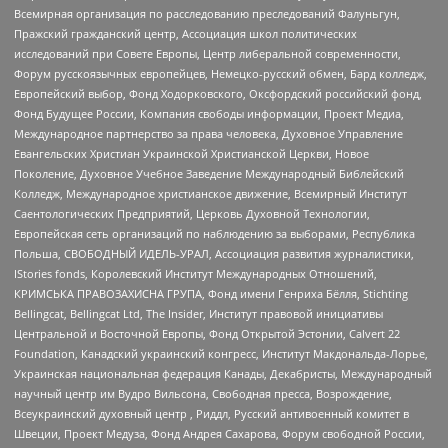
Всемирная организация по расследованию преследований Фалуньгун,
Пражский гражданский центр, Ассоциация школ политических
исследований при Совете Европы, Центр либеральной современности,
Форум русскоязычных европейцев, Немецко-русский обмен, Бард колледж,
Европейский выбор, Фонд Ходорковского, Оксфордский российский фонд,
Фонд Будущее России, Компания свободы информации, Проект Медиа,
Международное партнерство за права человека, Духовное Управление
Евангельских Христиан Украинской Христианской Церкви, Новое
Поколение, Духовное Учебное Заведение Международный Библейский
Колледж, Международное христианское движение, Всемирный Институт
Саентологических Предприятий, Церковь Духовной Технологии,
Европейская сеть организаций по наблюдению за выборами, Республика
Польша, СВОБОДНЫЙ ИДЕЛЬ-УРАЛ, Ассоциация развития журналистики,
IStories fonds, Королевский Институт Международных Отношений,
КРИМСЬКА ПРАВОЗАХИСНА ГРУПА, Фонд имени Генриха Бёлля, Stichting
Bellingcat, Bellingcat Ltd, The Insider, Институт правовой инициативы
Центральной и Восточной Европы, Фонд Открытой Эстонии, Calvert 22
Foundation, Канадский украинский конгресс, Институт Макдональда-Лорье,
Украинская национальная федерация Канады, Декабристы, Международный
научный центр им Вудро Вильсона, Свободная пресса, Возрождение,
Всеукраинский духовный центр , Риддл, Русский антивоенный комитет в
Швеции, Проект Медуза, Фонд Андрея Сахарова, Форум свободной России,