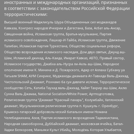
иностранных и международных организаций, признанных
в соответствии с законодательством Российской Федерации
террористическими:
Высший военный Маджлисуль Шура Объединенных сил моджахедов
Кавказа, Конгресс народов Ичкерии и Дагестана, База, Асбат аль-Ансар,
Священная война, Исламская группа, Братья-мусульмане, Партия
исламского освобождения, Лашкар-И-Тайба, Исламская группа, Движение
Талибан, Исламская партия Туркестана, Общество социальных реформ,
Общество возрождения исламского наследия, Дом двух святых, Джунд аш-
Шам, Исламский джихад, Аль-Каида, Имарат Кавказ, АБТО, Правый сектор,
Исламское государство, Джабха аль-Нусра ли-Ахль аш-Шам, Народное
ополчение имени К. Минина и Д. Пожарского, Аджр от Аллаха Субхану уа
Тагьаля SHAM, АУМ Синрике, Муджахеды джамаата Ат-Тавхида Валь-Джихад,
Чистопольский Джамаат, Рохнамо ба суи давлати исломи, Террористическое
сообщество Сеть, Катиба Таухид валь-Джихад, Хайят Тахрир аш-Шам, Ахлю
Сунна Валь Джамаа, National Socialism/White Power, Артподготовка,
Религиозная группа “Джамаат “Красный пахарь”, Колумбайн, Хатлонский
джамаат, Мусульманская религиозная группа п. Кушкуль г. Оренбург,
Крымско-татарский добровольческий батальон имени Номана
Челебиджихана, Азов, Партия исламского возрождения Таджикистана,
Народная самооборона, Дуббайский джамаат, московская ячейка, Батал-
Хаджи Белхороев, Маньяки Культ Убийц, Молодёжь Которая Улыбается,