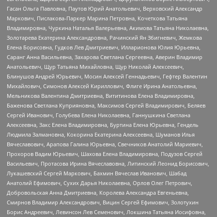
Гасан Ольга Павловна, Паутов Юрий Анатольевич, Верховский Александр
Маркович, Пислакова-Паркер Марина Петровна, Кочеткова Татьяна
Владимировна, Чуркина Наталья Валерьевна, Акимова Татьяна Николаевна,
Золотарева Екатерина Александровна, Рачинский Ян Збигневич, Жемкова
Елена Борисовна, Гудков Лев Дмитриевич, Илларионова Юлия Юрьевна,
Саранг Анна Васильевна, Захарова Светлана Сергеевна, Аверин Владимир
Анатольевич, Щур Татьяна Михайловна, Щур Николай Алексеевич,
Блинушов Андрей Юрьевич, Мосин Алексей Геннадьевич, Гефтер Валентин
Михайлович, Симонов Алексей Кириллович, Флиге Ирина Анатольевна,
Мельникова Валентина Дмитриевна, Вититинова Елена Владимировна,
Баженова Светлана Куприяновна, Максимов Сергей Владимирович, Беляев
Сергей Иванович, Голубева Елена Николаевна, Ганнушкина Светлана
Алексеевна, Закс Елена Владимировна, Буртина Елена Юрьевна, Гендель
Людмила Залмановна, Кокорина Екатерина Алексеевна, Шуманов Илья
Вячеславович, Арапова Галина Юрьевна, Свечников Анатолий Мариевич,
Прохоров Вадим Юрьевич, Шахова Елена Владимировна, Подузов Сергей
Васильевич, Протасова Ирина Вячеславовна, Литинский Леонид Борисович,
Лукашевский Сергей Маркович, Бахмин Вячеслав Иванович, Шабад
Анатолий Ефимович, Сухих Дарья Николаевна, Орлов Олег Петрович,
Добровольская Анна Дмитриевна, Королева Александра Евгеньевна,
Смирнов Владимир Александрович, Вицин Сергей Ефимович, Золотухин
Борис Андреевич, Левинсон Лев Семенович, Локшина Татьяна Иосифовна,