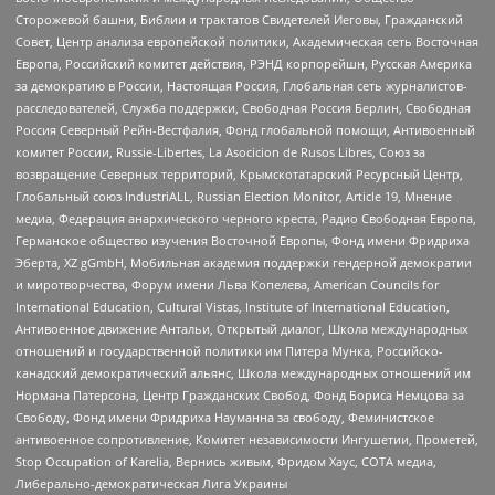
Сторожевой башни, Библии и трактатов Свидетелей Иеговы, Гражданский
Совет, Центр анализа европейской политики, Академическая сеть Восточная
Европа, Российский комитет действия, РЭНД корпорейшн, Русская Америка
за демократию в России, Настоящая Россия, Глобальная сеть журналистов-
расследователей, Служба поддержки, Свободная Россия Берлин, Свободная
Россия Северный Рейн-Вестфалия, Фонд глобальной помощи, Антивоенный
комитет России, Russie-Libertes, La Asocicion de Rusos Libres, Союз за
возвращение Северных территорий, Крымскотатарский Ресурсный Центр,
Глобальный союз IndustriALL, Russian Election Monitor, Article 19, Мнение
медиа, Федерация анархического черного креста, Радио Свободная Европа,
Германское общество изучения Восточной Европы, Фонд имени Фридриха
Эберта, XZ gGmbH, Мобильная академия поддержки гендерной демократии
и миротворчества, Форум имени Льва Копелева, American Councils for
International Education, Cultural Vistas, Institute of International Education,
Антивоенное движение Антальи, Открытый диалог, Школа международных
отношений и государственной политики им Питера Мунка, Российско-
канадский демократический альянс, Школа международных отношений им
Нормана Патерсона, Центр Гражданских Свобод, Фонд Бориса Немцова за
Свободу, Фонд имени Фридриха Науманна за свободу, Феминистское
антивоенное сопротивление, Комитет независимости Ингушетии, Прометей,
Stop Occupation of Karelia, Вернись живым, Фридом Хаус, СОТА медиа,
Либерально-демократическая Лига Украины