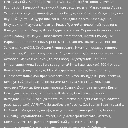
Центральной и Восточной Европы, Фонд Открытой Эстонии, Calvert 22
Foundation, Канадский украинский конгресс, Институт Макдональда-Лорье,
Украинская национальная федерация Канады, Декабристы, Международный
научный центр им Вудро Вильсона, Свободная пресса, Возрождение,
Всеукраинский духовный центр , Риддл, Русский антивоенный комитет в
Швеции, Проект Медуза, Фонд Андрея Сахарова, Форум свободной России,
Лига Свободных Наций, Transparеncy International, Форум Свободных
Народов ПостРоссии, Солидарность с гражданским движением в России –
Solidarus, КрымSOS, Свободный университет, Институт государственного
управления, Форум гражданского общества Россия, Беллона, Союз жителей
островов Тисима и Хабомаи, Съезд народных депутатов, Гринпис
Интернешнл, Фонд борьбы с коррупцией Инк, Завет церквей TCCN, Агора,
Всемирный фонд природы, BDR Novaja Gazeta-Europe, Алтай проект,
Образовательный дом прав человека Чернигов, Фонд Дом Прав Человека,
Белорусский дом прав человека имени Бориса Звозскова, Дом прав
человека Тбилиси, Дом прав человека Ереван, Дом прав человека Крым,
Центр дикого лосося, TVR Studios, ТВ Дождь, Центр европейских
исследований им Вилфрида Мартенса, Сетевое объединение журналистов
расследователей, АЛЛАТРА, За свободную Россию, Свободная Бурятия, Uralic,
UnKremlin, Международная федерация транспортных рабочих, ИстЧам
Финланд, Гудзоновский институт, Фонд Демократического Развития,
Комитет-2024, Центрально-Европейский университет, Центр
восточноевропейских и международных исследований, Общество