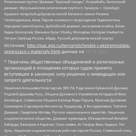
Религиозная группа “Джамаат “Красный пахарь”, Колумбайн, Хатлонский
джамаат, Мусульманская религиозная группа п. Кушкуль г. Оренбург,
Крымско-татарский добровольческий батальон имени Номана
Челебиджихана, Азов, Партия исламского возрождения Таджикистана,
Народная самооборона, Дуббайский джамаат, московская ячейка, Батал-
Хаджи Белхороев, Маньяки Культ Убийц, Молодёжь Которая Улыбается,
Легион Свобода России, Айдар, Русский добровольческий корпус
Источник:
http://nac.gov.ru/terroristicheskie-i-ekstremistskie-
organizacii-i-materialy.html
данные на
16.11.2023
* Перечень общественных объединений и религиозных
организаций в отношении которых судом принято
вступившее в законную силу решение о ликвидации или
запрете деятельности:
Национал-большевистская партия, ВЕК РА, Рада земли Кубанской Духовно
Родовой Державы Русь, Община Духовного Управления Асгардской Веси
Беловодья, Славянская Община Капища Веды Перуна, Мужская Духовная
Семинария Староверов-Инглингов, Нурджулар, К Богодержавию, Таблиги
Джамаат, Свидетели Иеговы, Русское национальное единство, Национал-
социалистическое общество, Джамаат мувахидов, Объединенный Вилайат
Кабарды, Балкарии и Карачая, Союз славян, Ат-Такфир Валь-Хиджра, Пит
Буль, Национал-социалистическая рабочая партия России, Славянский союз,