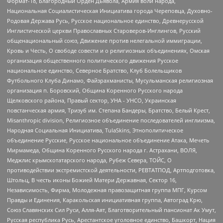
Формат-18, Благородный Орден Дьявола, Армия воли народа,
Национальная Социалистическая Инициатива города Череповца, Духовно-
Родовая Держава Русь, Русское национальное единство, Древнерусской
Инглистической церкви Православных Староверов-Инглингов, Русский
общенациональный союз, Движение против нелегальной иммиграции,
Кровь и Честь, О свободе совести и о религиозных объединениях, Омская
организация общественного политического движения Русское
национальное единство, Северное Братство, Клуб Болельщиков
Футбольного Клуба Динамо, Файзрахманисты, Мусульманская религиозная
организация п. Боровский, Община Коренного Русского народа
Щелковского района, Правый сектор, УНА - УНСО, Украинская
повстанческая армия, Тризуб им. Степана Бандеры, Братство, Белый Крест,
Misanthropic division, Религиозное объединение последователей инглиизма,
Народная Социальная Инициатива, TulaSkins, Этнополитическое
объединение Русские, Русское национальное объединение Атака, Мечеть
Мирмамеда, Община Коренного Русского народа г. Астрахани, ВОЛЯ,
Меджлис крымскотатарского народа, Рубеж Севера, ТОЙС, О
противодействии экстремистской деятельности, РЕВТАТПОД, Артподготовка,
Штольц, В честь иконы Божией Матери Державная, Сектор 16,
Независимость, Фирма, Молодежная правозащитная группа МПГ, Курсом
Правды и Единения, Каракольская инициативная группа, Автоград Крю,
Союз Славянских Сил Руси, Алля-Аят, Благотворительный пансионат Ак Умут,
Русская республика Русь, Арестантское уголовное единство, Башкорт, Нация