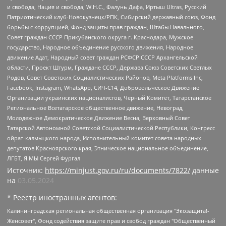
и свобода, Нация и свобода, W.H.С., Фалунь Дафа, Иртыш Ultras, Русский
Патриотический клуб-Новокузнецк/РПК, Сибирский державный союз, Фонд
борьбы с коррупцией, Фонд защиты прав граждан, Штабы Навального,
Совет граждан СССР Прикубанского округа г. Краснодара, Мужское
государство, Народное объединение русского движения, Народное
движение Адат, Народный совет граждан РСФСР СССР Архангельской
области, Проект Штурм, Граждане СССР, Держава Союз Советских Светлых
Родов, Совет Советских Социалистических Районов, Meta Platforms Inc,
Facebook, Instagram, WhatsApp, СИЧ-С14, Добровольческое Движение
Организации украинских националистов, Черный Комитет, Татарстанское
Региональное Всетатарское общественное движение, Невоград,
Молодежное Демократическое Движение Весна, Верховный Совет
Татарской Автономной Советской Социалистической Республики, Конгресс
ойрат-калмыцкого народа, Исполнительный комитет совета народных
депутатов Красноярского края, Этническое национальное объединение,
ЛГБТ, Я.МЫ Сергей Фургал
Источник:
https://minjust.gov.ru/ru/documents/7822/
данные
на
03.05.2024
* Реестр иностранных агентов:
Калининградская региональная общественная организация "Экозащита!-Женсовет", Фонд содействия защите прав и свобод граждан "Общественный вердикт", Фонд "Институт Развития Свободы Информации", Частное учреждение "Информационное агентство МЕМО. РУ", Региональная общественная организация "Общественная комиссия по сохранению наследия академика Сахарова", Фонд поддержки свободы прессы, Санкт-Петербургская общественная правозащитная организация "Гражданский контроль", Межрегиональная общественная организация "Информационно-просветительский центр "Мемориал", Региональный Фонд "Центр Защиты Прав Средств Массовой Информации", с 05.12.2023 Фонд "Центр Защиты Прав Средств массовой информации", Региональная общественная благотворительная организация помощи беженцам и мигрантам "Гражданское содействие", Негосударственное образовательное учреждение дополнительного профессионального образования (повышение квалификации) специалистов "АКАДЕМИЯ ПО ПРАВАМ ЧЕЛОВЕКА", Свердловская региональная общественная организация "Сутяжник", Автономная некоммерческая организация "Центр независимых социологических исследований", Союз общественных объединений "Российский исследовательский центр по правам человека", Региональное общественное учреждение научно-информационный центр "МЕМОРИАЛ", Некоммерческая организация "Фонд защиты гласности", Автономная некоммерческая организация "Институт прав человека", Городская общественная организация "Екатеринбургское общество "МЕМОРИАЛ", Городская общественная организация "Рязанское историко-просветительское и правозащитное общество "Мемориал" (Рязанский Мемориал), Челябинский региональный орган общественной самодеятельности – женское общественное объединение "Женщины Евразии", Челябинский региональный орган общественной самодеятельности "Уральская правозащитная группа", Фонд содействия защите здоровья и социальной справедливости имени Андрея Рылькова, Автономная Некоммерческая Организация "Аналитический Центр Юрия Левады", Автономная некоммерческая организация социальной поддержки населения "Проект Апрель", Региональная общественная организация помощи женщинам и детям, находящимся в кризисной ситуации "Информационно-методический центр "Анна", Фонд содействия развитию массовых коммуникаций и правовому просвещению "Так-так-Так", Фонд содействия устойчивому развитию "Серебряная тайга", Свердловский региональный общественный фонд социальных проектов "Новое время", "Idel.Реалии", Кавказ.Реалии, Крым.Реалии, Телеканал Настоящее Время, Татаро-башкирская служба Радио Свобода (Azatliq Radiosi), Радио Свободная Европа/Радио Свобода (PCE/PC), "Сибирь.Реалии", "Фактограф", Благотворительный фонд помощи осужденным и их семьям, Автономная некоммерческая организация "Институт глобализации и социальных движений", Фонд "В защиту прав заключенных", Частное учреждение "Центр поддержки и содействия развитию средств массовой информации", Пензенский региональный общественный благотворительный фонд "Гражданский союз", "Север.Реалии", Некоммерческая организация Фонд "Правовая инициатива", Общество с ограниченной ответственностью "Радио Свободная Европа/Радио Свобода", Чешское информационное агентство "MEDIUM-ORIENT", Красноярская региональная общественная организация "Мы против СПИДа", Камалягин Денис Николаевич, Маркелов Сергей Евгеньевич, Пономарев Лев Александрович, Савицкая Людмила Алексеевна, Автономная некоммерческая организация "Центр по работе с проблемой насилия "НАСИЛИЮ.НЕТ", Межрегиональный профессиональный союз работников здравоохранения "Альянс врачей", Юридическое лицо, зарегистрированное в Латвийской Республике, SIA "Medusa Project" (регистрационный номер 40103797863, дата регистрации 10.06.2014), Некоммерческая организация "Фонд по борьбе с коррупцией", Автономная некоммерческая организация "Институт права и публичной политики", Баданин Роман Сергеевич, Гликин Максим Александрович, Железнова Мария Михайловна, Лукьянова Юлия Сергеевна, Маетная Елизавета Витальевна, Маняхин Петр Борисович, Чуракова Ольга Владимировна, Ярош Юлия Петровна, Юридическое лицо "The Insider SIA", зарегистрированное в Риге, Латвийская Республика (дата регистрации 26.06.2015), являющееся администратором доменного имени интернет-издания "The Insider SIA", https://theins.ru, Постернак Алексей Евгеньевич, Рубин Михаил Аркадьевич, Анин Роман Александрович, Юридическое лицо Istories fonds, зарегистрированное в Латвийской Республике (регистрационный номер 50008295751, дата регистрации 24.02.2020), Великовский Дмитрий Александрович, Долинина Ирина Николаевна, Мароховская Алеся Алексеевна, Шлейнов Роман Юрьевич, Шмагун Олеся Валентиновна, Общество с ограниченной ответственностью "Альтаир 2021", Общество с ограниченной ответственностью "Вега 2021", Общество с ограниченной ответственностью "Главный редактор 2021", Общество с ограниченной ответственностью "Ромашки монолит", Важенков Артем Валерьевич, Ивановская областная общественная организация "Центр гендерных исследований", Гурман Юрий Альбертович, Медиапроект "ОВД-Инфо", Егоров Владимир Владимирович, Жилинский Владимир Александрович, Общество с ограниченной ответственностью "ЗП", Иванова София Юрьевна, Карезина Инна Павловна, Кильтау Екатерина Викторовна, Петров Алексей Викторович, Пискунов Сергей Евгеньевич, Смирнов Сергей Сергеевич, Тихонов Михаил Сергеевич, Общество с ограниченной ответственностью "ЖУРНАЛИСТ-ИНОСТРАННЫЙ АГЕНТ", Арапова Галина Юрьевна, Вольтская Татьяна Анатольевна, Американская компания "Mason G.E.S. Anonymous Foundation" (США), являющаяся владельцем интернет-издания https://mnews.world/, Компания "Stichting Bellingcat", зарегистрированная в Нидерландах (дата регистрации 11.07.2018), Захаров Андрей Вячеславович, Клепиковская Екатерина Дмитриевна, Общество с ограниченной ответственностью "МЕМО", Перл Роман Александрович, Симонов Евгений Алексеевич, Соловьева Елена Анатольевна, Сотников Даниил Владимирович, Сурначева Елизавета Дмитриевна, Автономная некоммерческая организация по защите прав человека и информированию населения "Якутия – Наше Мнение", Общество с ограниченной ответственностью "Москоу диджитал медиа", с 26.01.2023 Общество с ограниченной ответственностью "Чайка Белые сады", Ветошкина Валерия Валерьевна, Заговора Максим Александрович, Межрегиональное общественное движение "Российская ЛГБТ - сеть", Оленичев Максим Владимирович, Павлов Иван Юрьевич, Скворцова Елена Сергеевна, Общество с ограниченной ответственностью "Как бы инагент", Кочетков Игорь Викторович, Общество с ограниченной ответственностью "Честные выборы", Еланчик Олег Александрович, Общество с ограниченной ответственностью "Нобелевский призыв", Гималова Регина Эмилевна, Григорьев Андрей Валерьевич, Григорьева Алина Александровна, Ассоциация по содействию защите прав призывников, альтернативнослужащих и военнослужащих "Правозащитная группа "Гражданин.Армия.Право", Хисамова Регина Фаритовна, Автономная некоммерческая организация по реализации социально-правовых программ "Лилит", Дальневосточное общественное движение "Маяк", Санкт-Петербургская ЛГБТ-инициативная группа "Выход", Инициативная группа ЛГБТ+ "Реверс", Алексеев Андрей Викторович, Бекбулатова Таисия Львовна, Беляев Иван Михайлович, Владыкина Елена Сергеевна, Гельман Марат Александрович, Никульшина Вероника Юрьевна, Толоконникова Надежда Андреевна, Шендерович Виктор Анатольевич, Общество с ограниченной ответственностью "Данное сообщение", Общество с ограниченной ответственностью Издательский дом "Новая глава", Айнбиндер Александра Александровна, Московский комьюнити-центр для ЛГБТ+инициатив, Благотворительный фонд развития филантропии, Deutsche Welle (Германия, Kurt-Schumacher-Strasse 3, 53113 Bonn), Борзунова Мария Михайловна, Воробьев Виктор Викторович, Голубева Анна Львовна, Константинова Алла Михайловна, Малкова Ирина Владимировна, Мурадов Мурад Абдулгалимович, Осетинская Елизавета Николаевна, Понасенков Евгений Николаевич, Ганапольский Матвей Юрьевич, Киселев Евгений Алексеевич, Борухович Ирина Григорьевна, Дремин Иван Тимофеевич, Дубровский Дмитрий Викторович, Красноярская региональная общественная организация поддержки и развития альтернативных образовательных технологий и межкультурных коммуникаций "ИНТЕРРА", Маяковская Екатерина Алексеевна, Фейгин Марк Захарович, Филимонов Андрей Викторович, Дзугкоева Регина Николаевна, Доброхотов Роман Александрович, Дудь Юрий Александрович, Елкин Сергей Владимирович, Кругликов Кирилл Игоревич, Сабунаева Мария Леонидовна, Семенов Алексей Владимирович, Шаинян Карен Багратович, Шульман Екатерина Михайловна, Асафьев Артур Валерьевич, Вахштайн Виктор Семенович, Венедиктов Алексей Алексеевич, Лушникова Екатерина Евгеньевна, Волков Леонид Михайлович, Невзоров Александр Глебович, Пархоменко Сергей Борисович, Сироткин Ярослав Николаевич, Кара-Мурза Владимир Владимирович, Баранова Наталья Владимировна, Гозман Леонид Яковлевич, Кагарлицкий Борис Юльевич, Климарев Михаил Валерьевич, Милов Владимир Станиславович, Автономная некоммерческая организация Краснодарский центр современного искусства "Типография", Моргенштерн Алишер Тагирович, Соболь Любовь Эдуардовна, Общество с ограниченной ответственностью "ЛИЗА НОРМ", Каспаров Гарри Кимович, Ходорковский Михаил Борисович, Общество с ограниченной ответственностью "Апрельские тезисы", Данилович Ирина Брониславовна, Кашин Олег Владимирович, Петров Николай Владимирович, Пивоваров Алексей Владимирович, Соколов Михаил Владимирович, Цветкова Юлия Владимировна, Чичваркин Евгений Александрович, Комитет против пыток/Команда против пыток, Общество с ограниченной ответственностью "Первый научный", Общество с ограниченной ответственностью "Вертолет и ко", Белоцерковская Вероника Борисовна, Кац Максим Евгеньевич, Лазарева Татьяна Юрьевна, Шаведдинов Руслан Табризович, Яшин Илья Валерьевич, Общество с ограниченной ответственностью "Иноагент ААВ", Алешковский Дмитрий Петрович, Альбац Евгения Марковна, Быков Дмитрий Львович, Галямина Юлия Евгеньевна, Лойко Сергей Леонидович, Мартынов Кирилл Константинович, Медведев Сергей Александрович, Крашенинников Федор Геннадиевич, Гордеева Катерина Вл