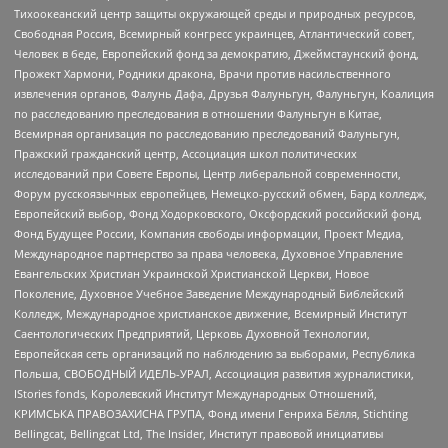
Тихоокеанский центр защиты окружающей среды и природных ресурсов,
Свободная Россия, Всемирный конгресс украинцев, Атлантический совет,
Человек в беде, Европейский фонд за демократию, Джеймстаунский фонд,
Прожект Хармони, Родники дракона, Врачи против насильственного
извлечения органов, Фалунь Дафа, Друзья Фалуньгун, Фалуньгун, Коалиция
по расследованию преследования в отношении Фалуньгун в Китае,
Всемирная организация по расследованию преследований Фалуньгун,
Пражский гражданский центр, Ассоциация школ политических
исследований при Совете Европы, Центр либеральной современности,
Форум русскоязычных европейцев, Немецко-русский обмен, Бард колледж,
Европейский выбор, Фонд Ходорковского, Оксфордский российский фонд,
Фонд Будущее России, Компания свободы информации, Проект Медиа,
Международное партнерство за права человека, Духовное Управление
Евангельских Христиан Украинской Христианской Церкви, Новое
Поколение, Духовное Учебное Заведение Международный Библейский
Колледж, Международное христианское движение, Всемирный Институт
Саентологических Предприятий, Церковь Духовной Технологии,
Европейская сеть организаций по наблюдению за выборами, Республика
Польша, СВОБОДНЫЙ ИДЕЛЬ-УРАЛ, Ассоциация развития журналистики,
IStories fonds, Королевский Институт Международных Отношений,
КРИМСЬКА ПРАВОЗАХИСНА ГРУПА, Фонд имени Генриха Бёлля, Stichting
Bellingcat, Bellingcat Ltd, The Insider, Институт правовой инициативы