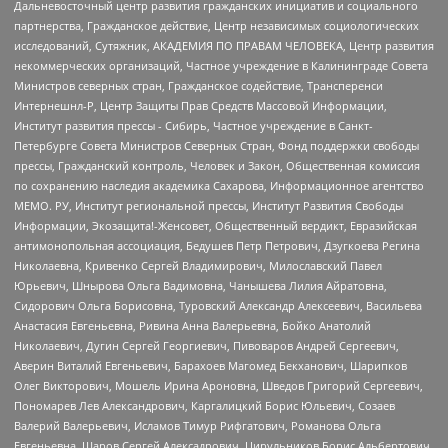
Дальневосточный центр развития гражданских инициатив и социального
партнерства, Гражданское действие, Центр независимых социологических
исследований, Сутяжник, АКАДЕМИЯ ПО ПРАВАМ ЧЕЛОВЕКА, Центр развития
некоммерческих организаций, Частное учреждение в Калининграде Совета
Министров северных стран, Гражданское содействие, Трансперенси
Интернешнл-Р, Центр Защиты Прав Средств Массовой Информации,
Институт развития прессы - Сибирь, Частное учреждение в Санкт-
Петербурге Совета Министров Северных Стран, Фонд поддержки свободы
прессы, Гражданский контроль, Человек и Закон, Общественная комиссия
по сохранению наследия академика Сахарова, Информационное агентство
МЕМО. РУ, Институт региональной прессы, Институт Развития Свободы
Информации, Экозащита!-Женсовет, Общественный вердикт, Евразийская
антимонопольная ассоциация, Бедушев Петр Петрович, Дзугкоева Регина
Николаевна, Кривенко Сергей Владимирович, Милославский Павел
Юрьевич, Шнырова Ольга Вадимовна, Чанышева Лилия Айратовна,
Сидорович Ольга Борисовна, Туровский Александр Алексеевич, Васильева
Анастасия Евгеньевна, Ривина Анна Валерьевна, Бойко Анатолий
Николаевич, Дугин Сергей Георгиевич, Пивоваров Андрей Сергеевич,
Аверин Виталий Евгеньевич, Барахоев Магомед Бекханович, Шарипков
Олег Викторович, Мошель Ирина Ароновна, Шведов Григорий Сергеевич,
Пономарев Лев Александрович, Каргалицкий Борис Юльевич, Созаев
Валерий Валерьевич, Исламов Тимур Рифгатович, Романова Ольга
Евгеньевна, Щаров Сергей Алексадрович, Цирульников Борис Альбертович,