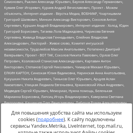
Для повышения удобства сайта мы используем
cookies (
подробнее
). К сайту подключены
сервисы Yandex.Metrika, LiveInternet, top.mail.ru,
Источник:
https://minjust.gov.ru/uploaded/files/reestr-
которые также используют файлы cookies