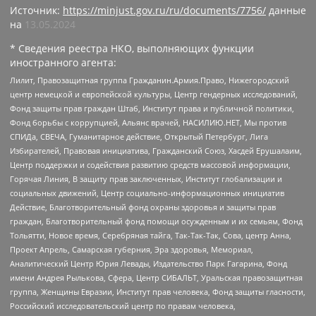
Источник:
https://minjust.gov.ru/ru/documents/7756/
данные
на
13.05.2024
* Сведения реестра НКО, выполняющих функции
иностранного агента:
Лилит, Правозащитная группа Гражданин.Армия.Право, Нижегородский
центр немецкой и европейской культуры, Центр гендерных исследований,
Фонд защиты прав граждан Штаб, Институт права и публичной политики,
Фонд борьбы с коррупцией, Альянс врачей, НАСИЛИЮ.НЕТ, Мы против
СПИДа, СВЕЧА, Гуманитарное действие, Открытый Петербург, Лига
Избирателей, Правовая инициатива, Гражданский Союз, Хасдей Ерушалаим,
Центр поддержки и содействия развитию средств массовой информации,
Горячая Линия, В защиту прав заключенных, Институт глобализации и
социальных движений, Центр социально-информационных инициатив
Действие, Благотворительный фонд охраны здоровья и защиты прав
граждан, Благотворительный фонд помощи осужденным и их семьям, Фонд
Тольятти, Новое время, Серебряная тайга, Так-Так-Так, Сова, центр Анна,
Проект Апрель, Самарская губерния, Эра здоровья, Мемориал,
Аналитический Центр Юрия Левады, Издательство Парк Гагарина, Фонд
имени Андрея Рылькова, Сфера, Центр СИБАЛЬТ, Уральская правозащитная
группа, Женщины Евразии, Институт прав человека, Фонд защиты гласности,
Российский исследовательский центр по правам человека,