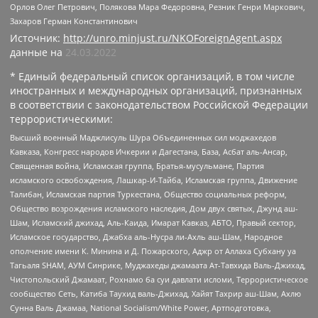
Орлов Олег Петрович, Полякова Мара Федоровна, Резник Генри Маркович,
Захаров Герман Константинович
Источник:
http://unro.minjust.ru/NKOForeignAgent.aspx
данные на
24.03.2022
* Единый федеральный список организаций, в том числе
иностранных и международных организаций, признанных
в соответствии с законодательством Российской Федерации
террористическими:
Высший военный Маджлисуль Шура Объединенных сил моджахедов
Кавказа, Конгресс народов Ичкерии и Дагестана, База, Асбат аль-Ансар,
Священная война, Исламская группа, Братья-мусульмане, Партия
исламского освобождения, Лашкар-И-Тайба, Исламская группа, Движение
Талибан, Исламская партия Туркестана, Общество социальных реформ,
Общество возрождения исламского наследия, Дом двух святых, Джунд аш-
Шам, Исламский джихад, Аль-Каида, Имарат Кавказ, АБТО, Правый сектор,
Исламское государство, Джабха аль-Нусра ли-Ахль аш-Шам, Народное
ополчение имени К. Минина и Д. Пожарского, Аджр от Аллаха Субхану уа
Тагьаля SHAM, АУМ Синрике, Муджахеды джамаата Ат-Тавхида Валь-Джихад,
Чистопольский Джамаат, Рохнамо ба суи давлати исломи, Террористическое
сообщество Сеть, Катиба Таухид валь-Джихад, Хайят Тахрир аш-Шам, Ахлю
Сунна Валь Джамаа, National Socialism/White Power, Артподготовка,