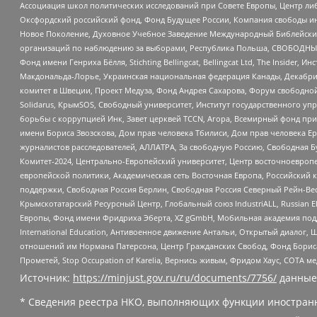
Ассоциация школ политических исследований при Совете Европы, Центр ли
Оксфордский российский фонд, Фонд Будущее России, Компания свободы ин
Новое Поколение, Духовное Учебное Заведение Международный Библейский
организаций по наблюдению за выборами, Республика Польша, СВОБОДНЫЙ
Фонд имени Генриха Бёлля, Stichting Bellingcat, Bellingcat Ltd, The Inside
Макдональда-Лорье, Украинская национальная федерация Канады, Декабрис
комитет в Швеции, Проект Медуза, Фонд Андрея Сахарова, Форум свободной 
Solidarus, КрымSOS, Свободный университет, Институт государственного у
борьбы с коррупцией Инк, Завет церквей TCCN, Агора, Всемирный фонд при
имени Бориса Звозскова, Дом прав человека Тбилиси, Дом прав человека Ер
журналистов расследователей, АЛЛАТРА, За свободную Россию, Свободная Б
Комитет-2024, Центрально-Европейский университет, Центр восточноевроп
европейской политики, Академическая сеть Восточная Европа, Российский к
поддержки, Свободная Россия Берлин, Свободная Россия Северный Рейн-Вест
Крымскотатарский Ресурсный Центр, Глобальный союз IndustriALL, Russian E
Европы, Фонд имени Фридриха Эберта, XZ gGmbH, Мобильная академия поддержк
International Education, Антивоенное движение Антальи, Открытый диало
отношений им Нормана Патерсона, Центр Гражданских Свобод, Фонд Бориса
Прометей, Stop Occupation of Karelia, Вернись живым, Фридом Хаус, СОТА 
Источник:
https://minjust.gov.ru/ru/documents/7756/
данные
* Сведения реестра НКО, выполняющих функции иностранн