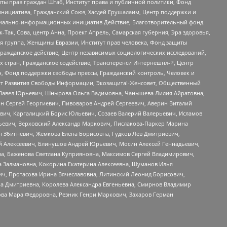
ты прав граждан Штаб, Институт права и публичной политики, Фонд
инициатива, Гражданский Союз, Хасдей Ерушалаим, Центр поддержки и
социально-информационных инициатив Действие, Благотворительный фонд
Так, Сова, центр Анна, Проект Апрель, Самарская губерния, Эра здоровья,
я группа, Женщины Евразии, Институт прав человека, Фонд защиты
Гражданское действие, Центр независимых социологических исследований,
стран, Гражданское содействие, Трансперенси Интернешнл-Р, Центр
н, Фонд поддержки свободы прессы, Гражданский контроль, Человек и
тут Развития Свободы Информации, Экозащита!-Женсовет, Общественный
й Павел Юрьевич, Шнырова Ольга Вадимовна, Чанышева Лилия Айратовна,
ин Сергей Георгиевич, Пивоваров Андрей Сергеевич, Аверин Виталий
вич, Каргалицкий Борис Юльевич, Созаев Валерий Валерьевич, Исламов
льевич, Верховский Александр Маркович, Пислакова-Паркер Марина
н Збигневич, Жемкова Елена Борисовна, Гудков Лев Дмитриевич,
й Алексеевич, Блинушов Андрей Юрьевич, Мосин Алексей Геннадьевич,
а, Баженова Светлана Куприяновна, Максимов Сергей Владимирович,
а Залмановна, Кокорина Екатерина Алексеевна, Шуманов Илья
ч, Протасова Ирина Вячеславовна, Литинский Леонид Борисович,
а Дмитриевна, Королева Александра Евгеньевна, Смирнов Владимир
ова Мара Федоровна, Резник Генри Маркович, Захаров Герман