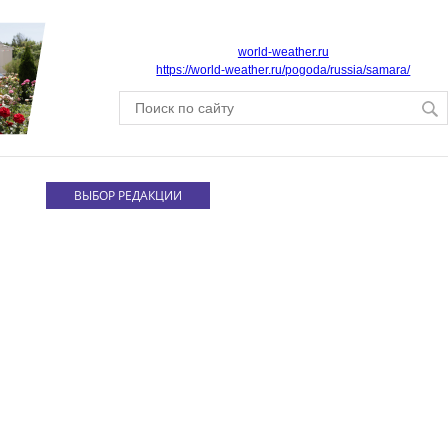
world-weather.ru
https://world-weather.ru/pogoda/russia/samara/
ВЫБОР РЕДАКЦИИ