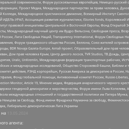
беральной современности, Форум русскоязычных европейцев, Немецко-русский о
формации, Проект Медиа, Международное партнерство за права человека, Духов
 Колледж, Международное христианское движение, Всемирный Институт Саентол
 ИДЕЛЬ-УРАЛ, Ассоциация развития журналистики, IStories fonds, Королевск
r, Институт правовой инициативы Центральной и Восточной Европы, Фонд Открытой Э
ты, Международный научный центр им Вудро Вильсона, Свободная пресса, Возро
России, Лига Свободных Наций, Transparеncy International, Форум Свободных Н
правления, Форум гражданского общества Россия, Беллона, Союз жителей острово
роды, BDR Novaja Gazeta-Europe, Алтай проект, Образовательный дом прав челов
еван, Дом прав человека Крым, Центр дикого лосося, TVR Studios, ТВ Дождь, Це
урятия, Uralic, UnKremlin, Международная федерация транспортных рабочих, Ист
ейских и международных исследований, Общество Сторожевой башни, Библии и тр
омитет действия, РЭНД корпорейшн, Русская Америка за демократию в России, Н
фалия, Фонд глобальной помощи, Антивоенный комитет России, Russie-Libertes, L
lection Monitor, Article 19, Мнение медиа, Федерация анархического черного кр
и гендерной демократии и миротворчества, Форум имени Льва Копелева, American C
г, Школа международных отношений и государственной политики им Питера Мунка
 Немцова за Свободу, Фонд имени Фридриха Науманна за свободу, Феминистско
медиа, Либерально-демократическая Лига Украины
 на
13.05.2024
ого агента: