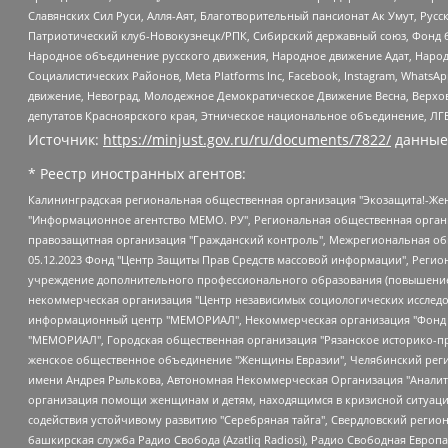
Славянских Сил Руси, Алля-Аят, Благотворительный пансионат Ак Умут, Русск
Патриотический клуб-Новокузнецк/РПК, Сибирский державный союз, Фонд б
Народное объединение русского движения, Народное движение Адат, Народ
Социалистических Районов, Meta Platforms Inc, Facebook, Instagram, Wha
движение, Невоград, Молодежное Демократическое Движение Весна, Верхов
депутатов Красноярского края, Этническое национальное объединение, ЛГ
Источник:
https://minjust.gov.ru/ru/documents/7822/
данные
* Реестр иностранных агентов:
Калининградская региональная общественная организация "Экозащита!-Женсовет", Фонд содействия защите прав и свобод граждан "Общественный вердикт", Фонд "Институт Развития Свободы Информации", Частное учреждение "Информационное агентство МЕМО. РУ", Региональная общественная организация "Общественная комиссия по сохранению наследия академика Сахарова", Фонд поддержки свободы прессы, Санкт-Петербургская общественная правозащитная организация "Гражданский контроль", Межрегиональная общественная организация "Информационно-просветительский центр "Мемориал", Региональный Фонд "Центр Защиты Прав Средств Массовой Информации", с 05.12.2023 Фонд "Центр Защиты Прав Средств массовой информации", Региональная общественная благотворительная организация помощи беженцам и мигрантам "Гражданское содействие", Негосударственное образовательное учреждение дополнительного профессионального образования (повышение квалификации) специалистов "АКАДЕМИЯ ПО ПРАВАМ ЧЕЛОВЕКА", Свердловская региональная общественная организация "Сутяжник", Автономная некоммерческая организация "Центр независимых социологических исследований", Союз общественных объединений "Российский исследовательский центр по правам человека", Региональное общественное учреждение научно-информационный центр "МЕМОРИАЛ", Некоммерческая организация "Фонд защиты гласности", Автономная некоммерческая организация "Институт прав человека", Городская общественная организация "Екатеринбургское общество "МЕМОРИАЛ", Городская общественная организация "Рязанское историко-просветительское и правозащитное общество "Мемориал" (Рязанский Мемориал), Челябинский региональный орган общественной самодеятельности – женское общественное объединение "Женщины Евразии", Челябинский региональный орган общественной самодеятельности "Уральская правозащитная группа", Фонд содействия защите здоровья и социальной справедливости имени Андрея Рылькова, Автономная Некоммерческая Организация "Аналитический Центр Юрия Левады", Автономная некоммерческая организация социальной поддержки населения "Проект Апрель", Региональная общественная организация помощи женщинам и детям, находящимся в кризисной ситуации "Информационно-методический центр "Анна", Фонд содействия развитию массовых коммуникаций и правовому просвещению "Так-так-Так", Фонд содействия устойчивому развитию "Серебряная тайга", Свердловский региональный общественный фонд социальных проектов "Новое время", "Idel.Реалии", Кавказ.Реалии, Крым.Реалии, Телеканал Настоящее Время, Татаро-башкирская служба Радио Свобода (Azatliq Radiosi), Радио Свободная Европа/Радио Свобода (PCE/PC), "Сибирь.Реалии", "Фактограф", Благотворительный фонд помощи осужденным и их семьям, Автономная некоммерческая организация "Институт глобализации и социальных движений", Фонд "В защиту прав заключенных", Частное учреждение "Центр поддержки и содействия развитию средств массовой информации", Пензенский региональный общественный благотворительный фонд "Гражданский союз", "Север.Реалии", Некоммерческая организация Фонд "Правовая инициатива", Общество с ограниченной ответственностью "Радио Свободная Европа/Радио Свобода", Чешское информационное агентство "MEDIUM-ORIENT", Красноярская региональная общественная организация "Мы против СПИДа", Камалягин Денис Николаевич, Маркелов Сергей Евгеньевич, Пономарев Лев Александрович, Савицкая Людмила Алексеевна, Автоно