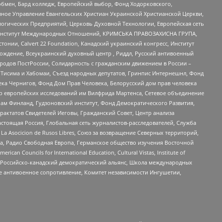
бмен, Бард колледж, Европейский выбор, Фонд Ходорковского,
ное Управление Евангельских Христиан Украинской Христианской Церкви,
огических Предприятий, Церковь Духовной Технологии, Европейская сеть
ий Институт Международных Отношений, КРИМСЬКА ПРАВОЗАХИСНА ГРУПА,
стонии, Calvert 22 Foundation, Канадский украинский конгресс, Институт
ждение, Всеукраинский духовный центр , Риддл, Русский антивоенный
ародов ПостРоссии, Солидарность с гражданским движением в России –
в Тисима и Хабомаи, Съезд народных депутатов, Гринпис Интернешнл, Фонд
ека Чернигов, Фонд Дом Прав Человека, Белорусский дом прав человека
нтр европейских исследований им Вилфрида Мартенса, Сетевое объединение
Чам Финланд, Гудзоновский институт, Фонд Демократического Развития,
актатов Свидетелей Иеговы, Гражданский Совет, Центр анализа
астоящая Россия, Глобальная сеть журналистов-расследователей, Служба
a Asocicion de Rusos Libres, Союз за возвращение Северных территорий,
еста, Радио Свободная Европа, Германское общество изучения Восточной
ouncils for International Education, Cultural Vistas, Institute of
, Российско-канадский демократический альянс, Школа международных
е антивоенное сопротивление, Комитет независимости Ингушетии,