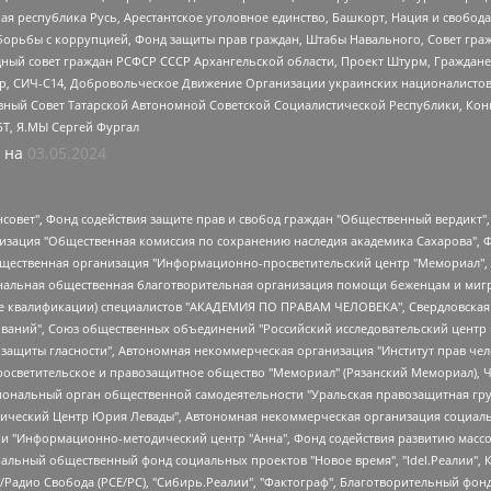
ая республика Русь, Арестантское уголовное единство, Башкорт, Нация и свобода,
орьбы с коррупцией, Фонд защиты прав граждан, Штабы Навального, Совет гражд
ный совет граждан РСФСР СССР Архангельской области, Проект Штурм, Граждане 
tsApp, СИЧ-С14, Добровольческое Движение Организации украинских националисто
ный Совет Татарской Автономной Советской Социалистической Республики, Кон
БТ, Я.МЫ Сергей Фургал
 на
03.05.2024
мная некоммерческая организация "Центр по работе с проблемой насилия "НАСИЛИЮ.НЕТ", Межрегиональный профессиональный союз работников здравоохранения "Альянс врачей", Юридическое лицо, зарегистрированное в Латвийской Республике, SIA "Medusa Project" (регистрационный номер 40103797863, дата регистрации 10.06.2014), Некоммерческая организация "Фонд по борьбе с коррупцией", Автономная некоммерческая организация "Институт права и публичной политики", Баданин Роман Сергеевич, Гликин Максим Александрович, Железнова Мария Михайловна, Лукьянова Юлия Сергеевна, Маетная Елизавета Витальевна, Маняхин Петр Борисович, Чуракова Ольга Владимировна, Ярош Юлия Петровна, Юридическое лицо "The Insider SIA", зарегистрированное в Риге, Латвийская Республика (дата регистрации 26.06.2015), являющееся администратором доменного имени интернет-издания "The Insider SIA", https://theins.ru, Постернак Алексей Евгеньевич, Рубин Михаил Аркадьевич, Анин Роман Александрович, Юридическое лицо Istories fonds, зарегистрированное в Латвийской Республике (регистрационный номер 50008295751, дата регистрации 24.02.2020), Великовский Дмитрий Александрович, Долинина Ирина Николаевна, Мароховская Алеся Алексеевна, Шлейнов Роман Юрьевич, Шмагун Олеся Валентиновна, Общество с ограниченной ответственностью "Альтаир 2021", Общество с ограниченной ответственностью "Вега 2021", Общество с ограниченной ответственностью "Главный редактор 2021", Общество с ограниченной ответственностью "Ромашки монолит", Важенков Артем Валерьевич, Ивановская областная общественная организация "Центр гендерных исследований", Гурман Юрий Альбертович, Медиапроект "ОВД-Инфо", Егоров Владимир Владимирович, Жилинский Владимир Александрович, Общество с ограниченной ответственностью "ЗП", Иванова София Юрьевна, Карезина Инна Павловна, Кильтау Екатерина Викторовна, Петров Алексей Викторович, Пискунов Сергей Евгеньевич, Смирнов Сергей Сергеевич, Тихонов Михаил Сергеевич, Общество с ограниченной ответственностью "ЖУРНАЛИСТ-ИНОСТРАННЫЙ АГЕНТ", Арапова Галина Юрьевна, Вольтская Татьяна Анатольевна, Американская компания "Mason G.E.S. Anonymous Foundation" (США), являющаяся владельцем интернет-издания https://mnews.world/, Компания "Stichting Bellingcat", зарегистрированная в Нидерландах (дата регистрации 11.07.2018), Захаров Андрей Вячеславович, Клепиковская Екатерина Дмитриевна, Общество с ограниченной ответственностью "МЕМО", Перл Роман Александрович, Симонов Евгений Алексеевич, Соловьева Елена Анатольевна, Сотников Даниил Владимирович, Сурначева Елизавета Дмитриевна, Автономная некоммерческая организация по защите прав человека и информированию населения "Якутия – Наше Мнение", Общество с ограниченной ответственностью "Москоу диджитал медиа", с 26.01.2023 Общество с ограниченной ответственностью "Чайка Белые сады", Ветошкина Валерия Валерьевна, Заговора Максим Александрович, Межрегиональное общественное движение "Российская ЛГБТ - сеть", Оленичев Максим Владимирович, Павлов Иван Юрьевич, Скворцова Елена Сергеевна, Общество с ограниченной ответственностью "Как бы инагент", Кочетков Игорь Викторович, Общество с ограниченной ответственностью "Честные выборы", Еланчик Олег Александрович, Общество с ограниченной ответственностью "Нобелевский призыв", Гималова Регина Эмилевна, Григорьев Андрей Валерьевич, Григорьева Алина Александровна, Ассоциация по содействию защите прав призывников, альтернативнослужащих и военнослужащих "Правозащитная группа "Гражданин.Армия.Право", Хисамова Регина Фаритовна, Автономная некоммерческая организация по реализации социально-правовых программ "Лилит", Дальн