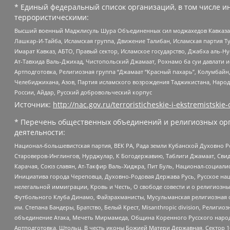
* Единый федеральный список организаций, в том числе и
террористическими:
Высший военный Маджлисуль Шура Объединенных сил моджахедов Кавказа, Ко
Лашкар-И-Тайба, Исламская группа, Движение Талибан, Исламская партия Т
Имарат Кавказ, АБТО, Правый сектор, Исламское государство, Джабха аль-
Ат-Тавхида Валь-Джихад, Чистопольский Джамаат, Рохнамо ба суи давлати и
Артподготовка, Религиозная группа “Джамаат “Красный пахарь”, Колумбайн
Челебиджихана, Азов, Партия исламского возрождения Таджикистана, Народ
России, Айдар, Русский добровольческий корпус
Источник:
http://nac.gov.ru/terroristicheskie-i-ekstremistskie-
* Перечень общественных объединений и религиозных орг
деятельности:
Национал-большевистская партия, ВЕК РА, Рада земли Кубанской Духовно
Староверов-Инглингов, Нурджулар, К Богодержавию, Таблиги Джамаат, Сви
Карачая, Союз славян, Ат-Такфир Валь-Хиджра, Пит Буль, Национал-социал
Инициатива города Череповца, Духовно-Родовая Держава Русь, Русское н
нелегальной иммиграции, Кровь и Честь, О свободе совести и о религиоз
Футбольного Клуба Динамо, Файзрахманисты, Мусульманская религиозная о
им. Степана Бандеры, Братство, Белый Крест, Misanthropic division, Рели
объединение Атака, Мечеть Мирмамеда, Община Коренного Русского народа
Артподготовка, Штольц, В честь иконы Божией Матери Державная, Сектор 1