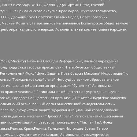
 Нация и свобода, W.H.С., Фалунь Дафа, Иртыш Ultras, Русский
ан СССР Прикубанского округа г. Краснодара, Мужское государство,
СССР, Держава Союз Советских Светлых Родов, Совет Советских
в, Черный Комитет, Татарстанское Региональное Всетатарское общественное
гресс ойрат-калмыцкого народа, Исполнительный комитет совета народных
евосточное общественное движение "Маяк", Санкт-Петербургская ЛГБТ-инициативная группа "Выход", Инициативная группа ЛГБТ+ "Реверс", Алексеев Андрей Викторович, Бекбулатова Таисия Львовна, Беляев Иван Михайлович, Владыкина Елена Сергеевна, Гельман Марат Александрович, Никульшина Вероника Юрьевна, Толоконникова Надежда Андреевна, Шендерович Виктор Анатольевич, Общество с ограниченной ответственностью "Данное сообщение", Общество с ограниченной ответственностью Издательский дом "Новая глава", Айнбиндер Александра Александровна, Московский комьюнити-центр для ЛГБТ+инициатив, Благотворительный фонд развития филантропии, Deutsche Welle (Германия, Kurt-Schumacher-Strasse 3, 53113 Bonn), Борзунова Мария Михайловна, Воробьев Виктор Викторович, Голубева Анна Львовна, Константинова Алла Михайловна, Малкова Ирина Владимировна, Мурадов Мурад Абдулгалимович, Осетинская Елизавета Николаевна, Понасенков Евгений Николаевич, Ганапольский Матвей Юрьевич, Киселев Евгений Алексеевич, Борухович Ирина Григорьевна, Дремин Иван Тимофеевич, Дубровский Дмитрий Викторович, Красноярская региональная общественная организация поддержки и развития альтернативных образовательных технологий и межкультурных коммуникаций "ИНТЕРРА", Маяковская Екатерина Алексеевна, Фейгин Марк Захарович, Филимонов Андрей Викторович, Дзугкоева Регина Николаевна, Доброхотов Роман Александрович, Дудь Юрий Александрович, Елкин Сергей Владимирович, Кругликов Кирилл Игоревич, Сабунаева Мария Леонидовна, Семенов Алексей Владимирович, Шаинян Карен Багратович, Шульман Екатерина Михайловна, Асафьев Артур Валерьевич, Вахштайн Виктор Семенович, Венедиктов Алексей Алексеевич, Лушникова Екатерина Евгеньевна, Волков Леонид Михайлович, Невзоров Александр Глебович, Пархоменко Сергей Борисович, Сироткин Ярослав Николаевич, Кара-Мурза Владимир Владимирович, Баранова Наталья Владимировна, Гозман Леонид Яковлевич, Кагарлицкий Борис Юльевич, Климарев Михаил Валерьевич, Милов Владимир Станиславович, Автономная некоммерческая организация Краснодарский центр современного искусства "Типография", Моргенштерн Алишер Тагирович, Соболь Любовь Эдуардовна, Общество с ограниченной ответственностью "ЛИЗА НОРМ", Каспаров Гарри Кимович, Ходорковский Михаил Борисович, Общество с ограниченной ответственностью "Апрельские тезисы", Данилович Ирина Брониславовна, Кашин Олег Владимирович, Петров Николай Владимирович, Пивоваров Алексей Владимирович, Соколов Михаил Владимирович, Цветкова Юлия Владимировна, Чичваркин Евгений Александрович, Комитет против пыток/Команда против пыток, Общество с ограниченной ответственностью "Первый научный", Общество с ограниченной ответственностью "Вертолет и ко", Белоцерковская Вероника Борисовна, Кац Максим Евгеньевич, Лазарева Татьяна Юрьевна, Шаведдинов Руслан Табризович, Яшин Илья Валерьевич, Общество с ограниченной ответственностью "Иноагент ААВ", Алешковский Дмитрий Петрович, Альбац Евгения Марковна, Быков Дмитрий Львович, Галямина Юлия Евгеньевна, Лойко Сергей Леонидович, Мартынов Кирилл Константинович, Медведев Сергей Александрович, Крашенинников Федор Геннадиевич, Гордеева Катерина Вл