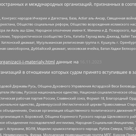
ностранных и международных организаций, признанных в соотв
нгресс народов Ичкерии и Дагестана, База, Асбат аль-Ансар, Священная война,
уркестана, Общество социальных реформ, Общество возрождения исламского насл
Нусра ли-Ахль аш-Шам, Народное ополчение имени К. Минина и Д. Пожарского, Ад
сломи, Террористическое сообщество Сеть, Катиба Таухид валь-Джихад, Хайят Тах
, Хатлонский джамаат, Мусульманская религиозная группа п. Кушкуль г. Оренбу
ная самооборона, Дуббайский джамаат, московская ячейка, Батал-Хаджи Белхор
organizacii-i-materialy.html
данные на
16.11.2023
анизаций в отношении которых судом принято вступившее в з
 Родовой Державы Русь, Община Духовного Управления Асгардской Веси Беловод
детели Иеговы, Русское национальное единство, Национал-социалистическое об
истическая рабочая партия России, Славянский союз, Формат-18, Благородный Ор
ациональное единство, Древнерусской Инглистической церкви Православных Ста
ных объединениях, Омская организация общественного политического движения Р
рганизация п. Боровский, Община Коренного Русского народа Щелковского район
гиозное объединение последователей инглиизма, Народная Социальная Инициатива,
 г. Астрахани, ВОЛЯ, Меджлис крымскотатарского народа, Рубеж Севера, ТОЙС, 
6, Независимость, Фирма, Молодежная правозащитная группа МПГ, Курсом Правд