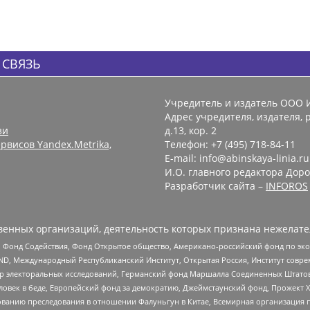
 СВЯЗЬ
Учредитель и издатель ООО 
Адрес учредителя, издателя, р
зи
д.13, кор. 2
рвисов Yandex.Metrika,
Телефон: +7 (495) 718-84-11
E-mail: info@abinskaya-linia.ru
И.О. главного редактора Доро
Разработчик сайта –
INFOROS
енных организаций, деятельность которых признана нежелате
 Фонд Содействия, Фонд Открытое общество, Американо-российский фонд по э
 Международный Республиканский Институт, Открытая Россия, Институт совре
р электоральных исследований, Германский фонд Маршалла Соединенных Штатов
еловек в беде, Европейский фонд за демократию, Джеймстаунский фонд, Прожект
дованию преследования в отношении Фалуньгун в Китае, Всемирная организация 