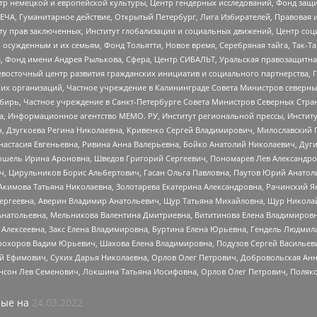
р немецкой и европейской культуры, Центр гендерных исследований, Фонд защи
ЧА, Гуманитарное действие, Открытый Петербург, Лига Избирателей, Правовая 
иту прав заключенных, Институт глобализации и социальных движений, Центр 
ужденным и их семьям, Фонд Тольятти, Новое время, Серебряная тайга, Так-Так-
, Фонд имени Андрея Рылькова, Сфера, Центр СИБАЛЬТ, Уральская правозащитна
невосточный центр развития гражданских инициатив и социального партнерства, 
 организаций, Частное учреждение в Калининграде Совета Министров северных 
бирь, Частное учреждение в Санкт-Петербурге Совета Министров Северных Стра
а, Информационное агентство МЕМО. РУ, Институт региональной прессы, Инсти
ч, Дзугкоева Регина Николаевна, Кривенко Сергей Владимирович, Милославски
настасия Евгеньевна, Ривина Анна Валерьевна, Бойко Анатолий Николаевич, Дуг
ошель Ирина Ароновна, Шведов Григорий Сергеевич, Пономарев Лев Александро
ч, Цирульников Борис Альбертович, Гасан Ольга Павловна, Паутов Юрий Анато
Акимова Татьяна Николаевна, Золотарева Екатерина Александровна, Рачинский Я
Сергеевна, Аверин Владимир Анатольевич, Щур Татьяна Михайловна, Щур Никола
Анатольевна, Мельникова Валентина Дмитриевна, Вититинова Елена Владимировн
 Алексеевна, Закс Елена Владимировна, Буртина Елена Юрьевна, Гендель Людмил
рохоров Вадим Юрьевич, Шахова Елена Владимировна, Подузов Сергей Васильеви
й Ефимович, Сухих Дарья Николаевна, Орлов Олег Петрович, Добровольская Анн
нсон Лев Семенович, Локшина Татьяна Иосифовна, Орлов Олег Петрович, Поляк
ые на
24.03.2022