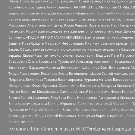
Лилит, Правозащитная группа Гражданин.Армия.Право, Нижегородский цент
борьбы с коррупцией, Альянс врачей, НАСИЛИЮ.НЕТ, Мы против СПИДа, СВЕ
содействия развитию средств массовой информации, Горячая Линия, В защ
охраны здоровья и защиты прав граждан, Благотворительный фонд помощи ос
Мемориал, Аналитический Центр Юрия Левады, Издательство Парк Гагарина
гласности, Российский исследовательский центр по правам человека, Даль
Сутяжник, АКАДЕМИЯ ПО ПРАВАМ ЧЕЛОВЕКА, Центр развития некоммерческих
Защиты Прав Средств Массовой Информации, Институт развития прессы - Си
Закон, Общественная комиссия по сохранению наследия академика Сахаров
вердикт, Евразийская антимонопольная ассоциация, Бедушев Петр Петрови
Сидорович Ольга Борисовна, Туровский Александр Алексеевич, Васильева А
Евгеньевич, Барахоев Магомед Бекханович, Шарипков Олег Викторович, М
Тимур Рифгатович, Романова Ольга Евгеньевна, Щаров Сергей Алексадрови
Петровна, Кочеткова Татьяна Владимировна, Чуркина Наталья Валерьевна, 
Илларионова Юлия Юрьевна, Саранг Анна Васильевна, Захарова Светлана 
Гефтер Валентин Михайлович, Симонов Алексей Кириллович, Флиге Ирина 
Беляев Сергей Иванович, Голубева Елена Николаевна, Ганнушкина Светлана
Вячеславович, Арапова Галина Юрьевна, Свечников Анатолий Мариевич, П
Лукашевский Сергей Маркович, Бахмин Вячеслав Иванович, Шабад Анатоли
Александрович, Вицин Сергей Ефимович, Золотухин Борис Андреевич, Леви
Константинович
Источник:
http://unro.minjust.ru/NKOForeignAgent.aspx
данн