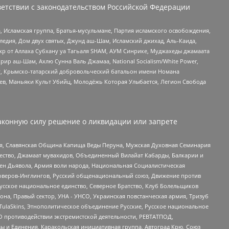
етствии с законодательством Российской Федерации
 Исламская группа, Братья-мусульмане, Партия исламского освобождения,
едия, Дом двух святых, Джунд аш-Шам, Исламский джихад, Аль-Каида,
жр от Аллаха Субхану уа Тагьаля SHAM, АУМ Синрике, Муджахеды джамаата
рир аш-Шам, Ахлю Сунна Валь Джамаа, National Socialism/White Power,
рг, Крымско-татарский добровольческий батальон имени Номана
оев, Маньяки Культ Убийц, Молодёжь Которая Улыбается, Легион Свобода
аконную силу решение о ликвидации или запрете
ья, Славянская Община Капища Веды Перуна, Мужская Духовная Семинария
щество, Джамаат мувахидов, Объединенный Вилайат Кабарды, Балкарии и
ден Дьявола, Армия воли народа, Национальная Социалистическая
роверов-Инглингов, Русский общенациональный союз, Движение против
усское национальное единство, Северное Братство, Клуб Болельщиков
а, Правый сектор, УНА - УНСО, Украинская повстанческая армия, Тризуб
 TulaSkins, Этнополитическое объединение Русские, Русское национальное
О противодействии экстремистской деятельности, РЕВТАТПОД,
ы и Единения, Каракольская инициативная группа, Автоград Крю, Союз