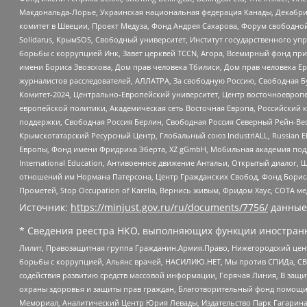
Макдональда-Лорье, Украинская национальная федерация Канады, Декабрис
комитет в Швеции, Проект Медуза, Фонд Андрея Сахарова, Форум свободной 
Solidarus, КрымSOS, Свободный университет, Институт государственного у
борьбы с коррупцией Инк, Завет церквей TCCN, Агора, Всемирный фонд при
имени Бориса Звозскова, Дом прав человека Тбилиси, Дом прав человека Ер
журналистов расследователей, АЛЛАТРА, За свободную Россию, Свободная Б
Комитет-2024, Центрально-Европейский университет, Центр восточноевроп
европейской политики, Академическая сеть Восточная Европа, Российский к
поддержки, Свободная Россия Берлин, Свободная Россия Северный Рейн-Вест
Крымскотатарский Ресурсный Центр, Глобальный союз IndustriALL, Russian E
Европы, Фонд имени Фридриха Эберта, XZ gGmbH, Мобильная академия поддержк
International Education, Антивоенное движение Антальи, Открытый диало
отношений им Нормана Патерсона, Центр Гражданских Свобод, Фонд Бориса
Прометей, Stop Occupation of Karelia, Вернись живым, Фридом Хаус, СОТА 
Источник:
https://minjust.gov.ru/ru/documents/7756/
данные
* Сведения реестра НКО, выполняющих функции иностранн
Лилит, Правозащитная группа Гражданин.Армия.Право, Нижегородский цент
борьбы с коррупцией, Альянс врачей, НАСИЛИЮ.НЕТ, Мы против СПИДа, СВЕ
содействия развитию средств массовой информации, Горячая Линия, В защ
охраны здоровья и защиты прав граждан, Благотворительный фонд помощи ос
Мемориал, Аналитический Центр Юрия Левады, Издательство Парк Гагарина