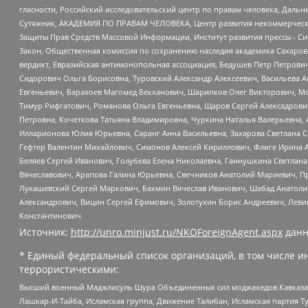
гласности, Российский исследовательский центр по правам человека, Даль
Сутяжник, АКАДЕМИЯ ПО ПРАВАМ ЧЕЛОВЕКА, Центр развития некоммерческих
Защиты Прав Средств Массовой Информации, Институт развития прессы - Си
Закон, Общественная комиссия по сохранению наследия академика Сахаров
вердикт, Евразийская антимонопольная ассоциация, Бедушев Петр Петрови
Сидорович Ольга Борисовна, Туровский Александр Алексеевич, Васильева А
Евгеньевич, Барахоев Магомед Бекханович, Шарипков Олег Викторович, М
Тимур Рифгатович, Романова Ольга Евгеньевна, Щаров Сергей Алексадрови
Петровна, Кочеткова Татьяна Владимировна, Чуркина Наталья Валерьевна, 
Илларионова Юлия Юрьевна, Саранг Анна Васильевна, Захарова Светлана 
Гефтер Валентин Михайлович, Симонов Алексей Кириллович, Флиге Ирина 
Беляев Сергей Иванович, Голубева Елена Николаевна, Ганнушкина Светлана
Вячеславович, Арапова Галина Юрьевна, Свечников Анатолий Мариевич, П
Лукашевский Сергей Маркович, Бахмин Вячеслав Иванович, Шабад Анатоли
Александрович, Вицин Сергей Ефимович, Золотухин Борис Андреевич, Леви
Константинович
Источник:
http://unro.minjust.ru/NKOForeignAgent.aspx
данн
* Единый федеральный список организаций, в том числе и
террористическими:
Высший военный Маджлисуль Шура Объединенных сил моджахедов Кавказа, Ко
Лашкар-И-Тайба, Исламская группа, Движение Талибан, Исламская партия Т