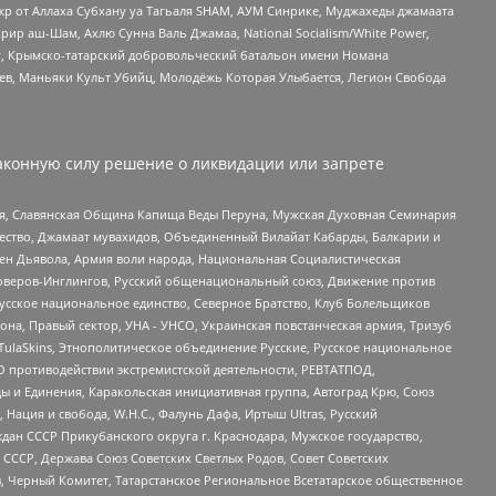
жр от Аллаха Субхану уа Тагьаля SHAM, АУМ Синрике, Муджахеды джамаата
рир аш-Шам, Ахлю Сунна Валь Джамаа, National Socialism/White Power,
рг, Крымско-татарский добровольческий батальон имени Номана
оев, Маньяки Культ Убийц, Молодёжь Которая Улыбается, Легион Свобода
аконную силу решение о ликвидации или запрете
ья, Славянская Община Капища Веды Перуна, Мужская Духовная Семинария
щество, Джамаат мувахидов, Объединенный Вилайат Кабарды, Балкарии и
ден Дьявола, Армия воли народа, Национальная Социалистическая
роверов-Инглингов, Русский общенациональный союз, Движение против
усское национальное единство, Северное Братство, Клуб Болельщиков
а, Правый сектор, УНА - УНСО, Украинская повстанческая армия, Тризуб
 TulaSkins, Этнополитическое объединение Русские, Русское национальное
О противодействии экстремистской деятельности, РЕВТАТПОД,
ы и Единения, Каракольская инициативная группа, Автоград Крю, Союз
 Нация и свобода, W.H.С., Фалунь Дафа, Иртыш Ultras, Русский
ан СССР Прикубанского округа г. Краснодара, Мужское государство,
СССР, Держава Союз Советских Светлых Родов, Совет Советских
в, Черный Комитет, Татарстанское Региональное Всетатарское общественное