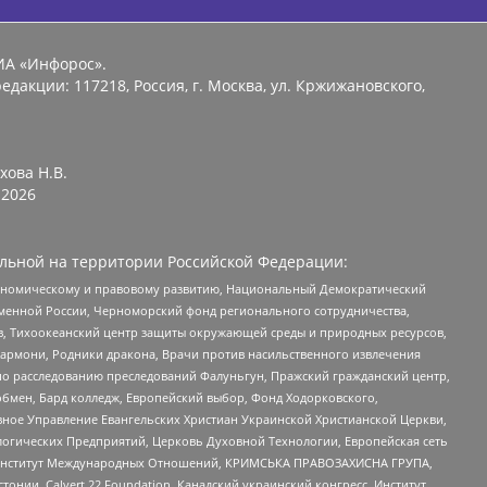
ИА «Инфорос».
едакции: 117218, Россия, г. Москва, ул. Кржижановского,
хова Н.В.
2026
льной на территории Российской Федерации:
кономическому и правовому развитию, Национальный Демократический
менной России, Черноморский фонд регионального сотрудничества,
, Тихоокеанский центр защиты окружающей среды и природных ресурсов,
 Хармони, Родники дракона, Врачи против насильственного извлечения
по расследованию преследований Фалуньгун, Пражский гражданский центр,
бмен, Бард колледж, Европейский выбор, Фонд Ходорковского,
ное Управление Евангельских Христиан Украинской Христианской Церкви,
огических Предприятий, Церковь Духовной Технологии, Европейская сеть
ий Институт Международных Отношений, КРИМСЬКА ПРАВОЗАХИСНА ГРУПА,
стонии, Calvert 22 Foundation, Канадский украинский конгресс, Институт