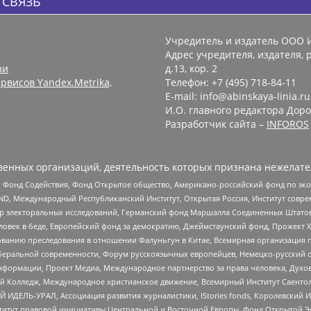
 СВЯЗЬ
Учредитель и издатель ООО 
Адрес учредителя, издателя, р
зи
д.13, кор. 2
рвисов Yandex.Metrika,
Телефон: +7 (495) 718-84-11
E-mail: info@abinskaya-linia.ru
И.О. главного редактора Доро
Разработчик сайта –
INFOROS
енных организаций, деятельность которых признана нежелате
 Фонд Содействия, Фонд Открытое общество, Американо-российский фонд по э
 Международный Республиканский Институт, Открытая Россия, Институт совре
р электоральных исследований, Германский фонд Маршалла Соединенных Штатов
еловек в беде, Европейский фонд за демократию, Джеймстаунский фонд, Прожект
дованию преследования в отношении Фалуньгун в Китае, Всемирная организация 
беральной современности, Форум русскоязычных европейцев, Немецко-русский о
формации, Проект Медиа, Международное партнерство за права человека, Духов
 Колледж, Международное христианское движение, Всемирный Институт Саентол
 ИДЕЛЬ-УРАЛ, Ассоциация развития журналистики, IStories fonds, Королевск
r, Институт правовой инициативы Центральной и Восточной Европы, Фонд Открытой Э