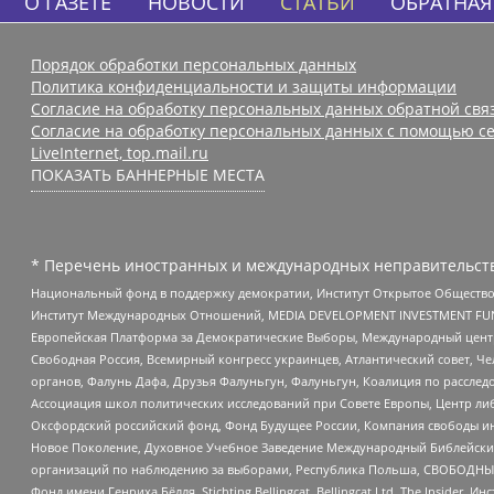
О ГАЗЕТЕ
НОВОСТИ
СТАТЬИ
ОБРАТНАЯ
Порядок обработки персональных данных
Политика конфиденциальности и защиты информации
Согласие на обработку персональных данных обратной свя
Согласие на обработку персональных данных с помощью се
LiveInternet, top.mail.ru
ПОКАЗАТЬ БАННЕРНЫЕ МЕСТА
* Перечень иностранных и международных неправительств
Национальный фонд в поддержку демократии, Институт Открытое Общество
Институт Международных Отношений, MEDIA DEVELOPMENT INVESTMENT FUND,
Европейская Платформа за Демократические Выборы, Международный цент
Свободная Россия, Всемирный конгресс украинцев, Атлантический совет, Ч
органов, Фалунь Дафа, Друзья Фалуньгун, Фалуньгун, Коалиция по рассле
Ассоциация школ политических исследований при Совете Европы, Центр ли
Оксфордский российский фонд, Фонд Будущее России, Компания свободы ин
Новое Поколение, Духовное Учебное Заведение Международный Библейский
организаций по наблюдению за выборами, Республика Польша, СВОБОДНЫЙ
Фонд имени Генриха Бёлля, Stichting Bellingcat, Bellingcat Ltd, The Inside