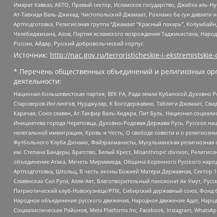
Имарат Кавказ, АБТО, Правый сектор, Исламское государство, Джабха аль-
Ат-Тавхида Валь-Джихад, Чистопольский Джамаат, Рохнамо ба суи давлати и
Артподготовка, Религиозная группа “Джамаат “Красный пахарь”, Колумбайн
Челебиджихана, Азов, Партия исламского возрождения Таджикистана, Народ
России, Айдар, Русский добровольческий корпус
Источник:
http://nac.gov.ru/terroristicheskie-i-ekstremistskie-
* Перечень общественных объединений и религиозных орг
деятельности:
Национал-большевистская партия, ВЕК РА, Рада земли Кубанской Духовно
Староверов-Инглингов, Нурджулар, К Богодержавию, Таблиги Джамаат, Сви
Карачая, Союз славян, Ат-Такфир Валь-Хиджра, Пит Буль, Национал-социал
Инициатива города Череповца, Духовно-Родовая Держава Русь, Русское н
нелегальной иммиграции, Кровь и Честь, О свободе совести и о религиоз
Футбольного Клуба Динамо, Файзрахманисты, Мусульманская религиозная о
им. Степана Бандеры, Братство, Белый Крест, Misanthropic division, Рели
объединение Атака, Мечеть Мирмамеда, Община Коренного Русского народа
Артподготовка, Штольц, В честь иконы Божией Матери Державная, Сектор 1
Славянских Сил Руси, Алля-Аят, Благотворительный пансионат Ак Умут, Русск
Патриотический клуб-Новокузнецк/РПК, Сибирский державный союз, Фонд б
Народное объединение русского движения, Народное движение Адат, Народ
Социалистических Районов, Meta Platforms Inc, Facebook, Instagram, Wha