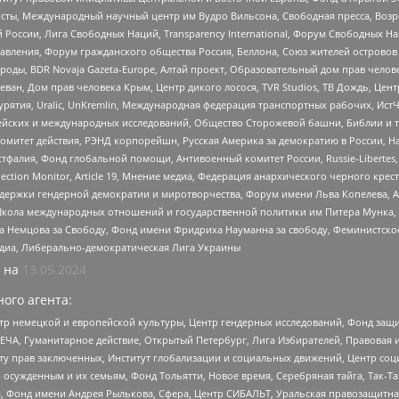
ты, Международный научный центр им Вудро Вильсона, Свободная пресса, Возро
России, Лига Свободных Наций, Transparеncy International, Форум Свободных Н
правления, Форум гражданского общества Россия, Беллона, Союз жителей острово
роды, BDR Novaja Gazeta-Europe, Алтай проект, Образовательный дом прав челов
еван, Дом прав человека Крым, Центр дикого лосося, TVR Studios, ТВ Дождь, Це
урятия, Uralic, UnKremlin, Международная федерация транспортных рабочих, Ист
ейских и международных исследований, Общество Сторожевой башни, Библии и тр
омитет действия, РЭНД корпорейшн, Русская Америка за демократию в России, Н
фалия, Фонд глобальной помощи, Антивоенный комитет России, Russie-Libertes, L
lection Monitor, Article 19, Мнение медиа, Федерация анархического черного кр
и гендерной демократии и миротворчества, Форум имени Льва Копелева, American C
г, Школа международных отношений и государственной политики им Питера Мунка
 Немцова за Свободу, Фонд имени Фридриха Науманна за свободу, Феминистско
медиа, Либерально-демократическая Лига Украины
 на
13.05.2024
ого агента:
р немецкой и европейской культуры, Центр гендерных исследований, Фонд защи
ЧА, Гуманитарное действие, Открытый Петербург, Лига Избирателей, Правовая 
иту прав заключенных, Институт глобализации и социальных движений, Центр 
ужденным и их семьям, Фонд Тольятти, Новое время, Серебряная тайга, Так-Так-
, Фонд имени Андрея Рылькова, Сфера, Центр СИБАЛЬТ, Уральская правозащитна