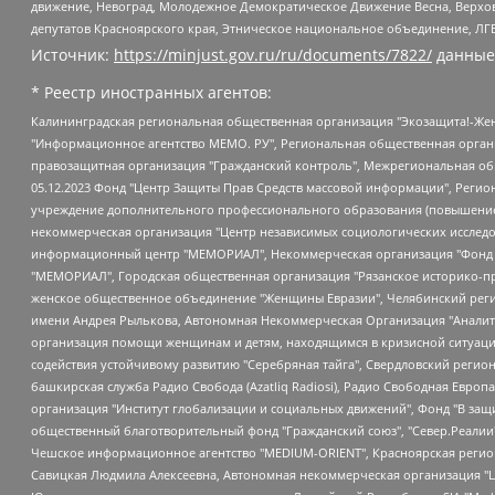
движение, Невоград, Молодежное Демократическое Движение Весна, Верхов
депутатов Красноярского края, Этническое национальное объединение, ЛГ
Источник:
https://minjust.gov.ru/ru/documents/7822/
данные
* Реестр иностранных агентов:
Калининградская региональная общественная организация "Экозащита!-Женсовет", Фонд содействия защите прав и свобод граждан "Общественный вердикт", Фонд "Институт Развития Свободы Информации", Частное учреждение "Информационное агентство МЕМО. РУ", Региональная общественная организация "Общественная комиссия по сохранению наследия академика Сахарова", Фонд поддержки свободы прессы, Санкт-Петербургская общественная правозащитная организация "Гражданский контроль", Межрегиональная общественная организация "Информационно-просветительский центр "Мемориал", Региональный Фонд "Центр Защиты Прав Средств Массовой Информации", с 05.12.2023 Фонд "Центр Защиты Прав Средств массовой информации", Региональная общественная благотворительная организация помощи беженцам и мигрантам "Гражданское содействие", Негосударственное образовательное учреждение дополнительного профессионального образования (повышение квалификации) специалистов "АКАДЕМИЯ ПО ПРАВАМ ЧЕЛОВЕКА", Свердловская региональная общественная организация "Сутяжник", Автономная некоммерческая организация "Центр независимых социологических исследований", Союз общественных объединений "Российский исследовательский центр по правам человека", Региональное общественное учреждение научно-информационный центр "МЕМОРИАЛ", Некоммерческая организация "Фонд защиты гласности", Автономная некоммерческая организация "Институт прав человека", Городская общественная организация "Екатеринбургское общество "МЕМОРИАЛ", Городская общественная организация "Рязанское историко-просветительское и правозащитное общество "Мемориал" (Рязанский Мемориал), Челябинский региональный орган общественной самодеятельности – женское общественное объединение "Женщины Евразии", Челябинский региональный орган общественной самодеятельности "Уральская правозащитная группа", Фонд содействия защите здоровья и социальной справедливости имени Андрея Рылькова, Автономная Некоммерческая Организация "Аналитический Центр Юрия Левады", Автономная некоммерческая организация социальной поддержки населения "Проект Апрель", Региональная общественная организация помощи женщинам и детям, находящимся в кризисной ситуации "Информационно-методический центр "Анна", Фонд содействия развитию массовых коммуникаций и правовому просвещению "Так-так-Так", Фонд содействия устойчивому развитию "Серебряная тайга", Свердловский региональный общественный фонд социальных проектов "Новое время", "Idel.Реалии", Кавказ.Реалии, Крым.Реалии, Телеканал Настоящее Время, Татаро-башкирская служба Радио Свобода (Azatliq Radiosi), Радио Свободная Европа/Радио Свобода (PCE/PC), "Сибирь.Реалии", "Фактограф", Благотворительный фонд помощи осужденным и их семьям, Автономная некоммерческая организация "Институт глобализации и социальных движений", Фонд "В защиту прав заключенных", Частное учреждение "Центр поддержки и содействия развитию средств массовой информации", Пензенский региональный общественный благотворительный фонд "Гражданский союз", "Север.Реалии", Некоммерческая организация Фонд "Правовая инициатива", Общество с ограниченной ответственностью "Радио Свободная Европа/Радио Свобода", Чешское информационное агентство "MEDIUM-ORIENT", Красноярская региональная общественная организация "Мы против СПИДа", Камалягин Денис Николаевич, Маркелов Сергей Евгеньевич, Пономарев Лев Александрович, Савицкая Людмила Алексеевна, Автоно