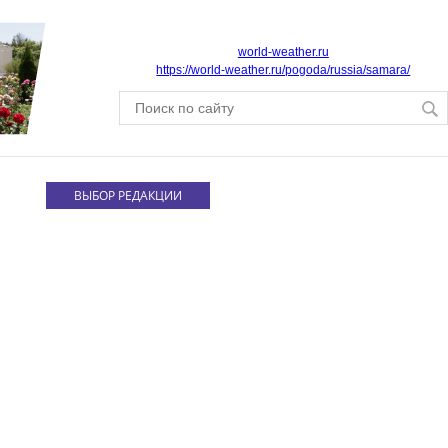
world-weather.ru
https://world-weather.ru/pogoda/russia/samara/
ВЫБОР РЕДАКЦИИ