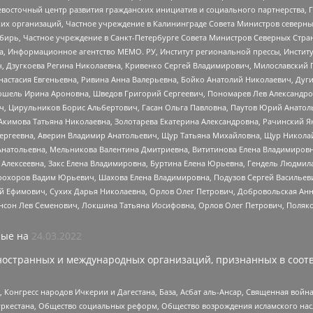
невосточный центр развития гражданских инициатив и социального партнерства, 
 организаций, Частное учреждение в Калининграде Совета Министров северных 
бирь, Частное учреждение в Санкт-Петербурге Совета Министров Северных Стра
а, Информационное агентство МЕМО. РУ, Институт региональной прессы, Инсти
ч, Дзугкоева Регина Николаевна, Кривенко Сергей Владимирович, Милославски
настасия Евгеньевна, Ривина Анна Валерьевна, Бойко Анатолий Николаевич, Дуг
ошель Ирина Ароновна, Шведов Григорий Сергеевич, Пономарев Лев Александро
ч, Цирульников Борис Альбертович, Гасан Ольга Павловна, Паутов Юрий Анато
Акимова Татьяна Николаевна, Золотарева Екатерина Александровна, Рачинский Я
Сергеевна, Аверин Владимир Анатольевич, Щур Татьяна Михайловна, Щур Никола
Анатольевна, Мельникова Валентина Дмитриевна, Вититинова Елена Владимировн
 Алексеевна, Закс Елена Владимировна, Буртина Елена Юрьевна, Гендель Людмил
рохоров Вадим Юрьевич, Шахова Елена Владимировна, Подузов Сергей Васильеви
й Ефимович, Сухих Дарья Николаевна, Орлов Олег Петрович, Добровольская Анн
нсон Лев Семенович, Локшина Татьяна Иосифовна, Орлов Олег Петрович, Поляк
ые на
24.03.2022
ностранных и международных организаций, признанных в соотв
нгресс народов Ичкерии и Дагестана, База, Асбат аль-Ансар, Священная война,
уркестана, Общество социальных реформ, Общество возрождения исламского насл