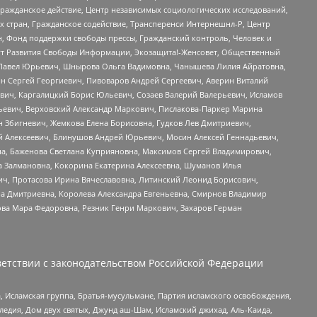
Гражданское действие, Центр независимых социологических исследований,
стран, Гражданское содействие, Трансперенси Интернешнл-Р, Центр
н, Фонд поддержки свободы прессы, Гражданский контроль, Человек и
тут Развития Свободы Информации, Экозащита!-Женсовет, Общественный
й Павел Юрьевич, Шнырова Ольга Вадимовна, Чанышева Лилия Айратовна,
ин Сергей Георгиевич, Пивоваров Андрей Сергеевич, Аверин Виталий
вич, Каргалицкий Борис Юльевич, Созаев Валерий Валерьевич, Исламов
льевич, Верховский Александр Маркович, Пислакова-Паркер Марина
н Збигневич, Жемкова Елена Борисовна, Гудков Лев Дмитриевич,
й Алексеевич, Блинушов Андрей Юрьевич, Мосин Алексей Геннадьевич,
а, Баженова Светлана Куприяновна, Максимов Сергей Владимирович,
а Залмановна, Кокорина Екатерина Алексеевна, Шуманов Илья
ч, Протасова Ирина Вячеславовна, Литинский Леонид Борисович,
а Дмитриевна, Королева Александра Евгеньевна, Смирнов Владимир
ова Мара Федоровна, Резник Генри Маркович, Захаров Герман
етствии с законодательством Российской Федерации
 Исламская группа, Братья-мусульмане, Партия исламского освобождения,
едия, Дом двух святых, Джунд аш-Шам, Исламский джихад, Аль-Каида,