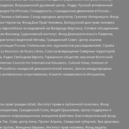
ждение, Всеукраинский духовный центр , Риддл, Русский антивоенный
ародов ПостРоссии, Солидарность с гражданским движением в России –
в Тисима и Хабомаи, Съезд народных депутатов, Гринпис Интернешнл, Фонд
ека Чернигов, Фонд Дом Прав Человека, Белорусский дом прав человека
нтр европейских исследований им Вилфрида Мартенса, Сетевое объединение
Чам Финланд, Гудзоновский институт, Фонд Демократического Развития,
актатов Свидетелей Иеговы, Гражданский Совет, Центр анализа
астоящая Россия, Глобальная сеть журналистов-расследователей, Служба
a Asocicion de Rusos Libres, Союз за возвращение Северных территорий,
еста, Радио Свободная Европа, Германское общество изучения Восточной
ouncils for International Education, Cultural Vistas, Institute of
, Российско-канадский демократический альянс, Школа международных
е антивоенное сопротивление, Комитет независимости Ингушетии,
ты прав граждан Штаб, Институт права и публичной политики, Фонд
инициатива, Гражданский Союз, Хасдей Ерушалаим, Центр поддержки и
социально-информационных инициатив Действие, Благотворительный фонд
Так, Сова, центр Анна, Проект Апрель, Самарская губерния, Эра здоровья,
я группа, Женщины Евразии, Институт прав человека, Фонд защиты