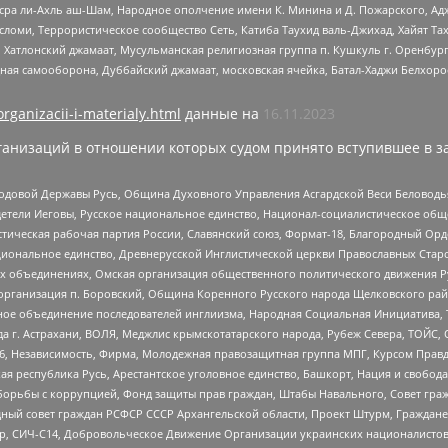
Нусра ли-Ахль аш-Шам, Народное ополчение имени К. Минина и Д. Пожарского, Ад
сломи, Террористическое сообщество Сеть, Катиба Таухид валь-Джихад, Хайят Тах
, Хатлонский джамаат, Мусульманская религиозная группа п. Кушкуль г. Оренбу
ная самооборона, Дуббайский джамаат, московская ячейка, Батал-Хаджи Белхор
organizacii-i-materialy.html
данные на
16.11.2023
анизаций в отношении которых судом принято вступившее в з
 Родовой Державы Русь, Община Духовного Управления Асгардской Веси Беловод
детели Иеговы, Русское национальное единство, Национал-социалистическое об
истическая рабочая партия России, Славянский союз, Формат-18, Благородный Ор
ациональное единство, Древнерусской Инглистической церкви Православных Ста
ных объединениях, Омская организация общественного политического движения Р
рганизация п. Боровский, Община Коренного Русского народа Щелковского район
гиозное объединение последователей инглиизма, Народная Социальная Инициатива,
 г. Астрахани, ВОЛЯ, Меджлис крымскотатарского народа, Рубеж Севера, ТОЙС, 
6, Независимость, Фирма, Молодежная правозащитная группа МПГ, Курсом Правд
ая республика Русь, Арестантское уголовное единство, Башкорт, Нация и свобода,
орьбы с коррупцией, Фонд защиты прав граждан, Штабы Навального, Совет гражд
ный совет граждан РСФСР СССР Архангельской области, Проект Штурм, Граждане 
tsApp, СИЧ-С14, Добровольческое Движение Организации украинских националисто