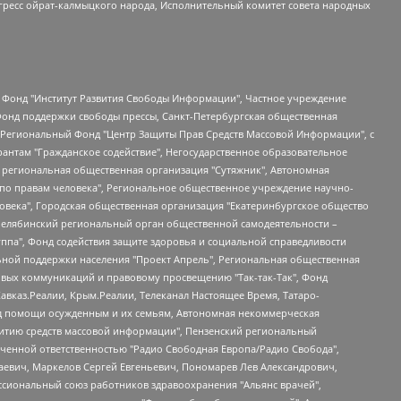
гресс ойрат-калмыцкого народа, Исполнительный комитет совета народных
евосточное общественное движение "Маяк", Санкт-Петербургская ЛГБТ-инициативная группа "Выход", Инициативная группа ЛГБТ+ "Реверс", Алексеев Андрей Викторович, Бекбулатова Таисия Львовна, Беляев Иван Михайлович, Владыкина Елена Сергеевна, Гельман Марат Александрович, Никульшина Вероника Юрьевна, Толоконникова Надежда Андреевна, Шендерович Виктор Анатольевич, Общество с ограниченной ответственностью "Данное сообщение", Общество с ограниченной ответственностью Издательский дом "Новая глава", Айнбиндер Александра Александровна, Московский комьюнити-центр для ЛГБТ+инициатив, Благотворительный фонд развития филантропии, Deutsche Welle (Германия, Kurt-Schumacher-Strasse 3, 53113 Bonn), Борзунова Мария Михайловна, Воробьев Виктор Викторович, Голубева Анна Львовна, Константинова Алла Михайловна, Малкова Ирина Владимировна, Мурадов Мурад Абдулгалимович, Осетинская Елизавета Николаевна, Понасенков Евгений Николаевич, Ганапольский Матвей Юрьевич, Киселев Евгений Алексеевич, Борухович Ирина Григорьевна, Дремин Иван Тимофеевич, Дубровский Дмитрий Викторович, Красноярская региональная общественная организация поддержки и развития альтернативных образовательных технологий и межкультурных коммуникаций "ИНТЕРРА", Маяковская Екатерина Алексеевна, Фейгин Марк Захарович, Филимонов Андрей Викторович, Дзугкоева Регина Николаевна, Доброхотов Роман Александрович, Дудь Юрий Александрович, Елкин Сергей Владимирович, Кругликов Кирилл Игоревич, Сабунаева Мария Леонидовна, Семенов Алексей Владимирович, Шаинян Карен Багратович, Шульман Екатерина Михайловна, Асафьев Артур Валерьевич, Вахштайн Виктор Семенович, Венедиктов Алексей Алексеевич, Лушникова Екатерина Евгеньевна, Волков Леонид Михайлович, Невзоров Александр Глебович, Пархоменко Сергей Борисович, Сироткин Ярослав Николаевич, Кара-Мурза Владимир Владимирович, Баранова Наталья Владимировна, Гозман Леонид Яковлевич, Кагарлицкий Борис Юльевич, Климарев Михаил Валерьевич, Милов Владимир Станиславович, Автономная некоммерческая организация Краснодарский центр современного искусства "Типография", Моргенштерн Алишер Тагирович, Соболь Любовь Эдуардовна, Общество с ограниченной ответственностью "ЛИЗА НОРМ", Каспаров Гарри Кимович, Ходорковский Михаил Борисович, Общество с ограниченной ответственностью "Апрельские тезисы", Данилович Ирина Брониславовна, Кашин Олег Владимирович, Петров Николай Владимирович, Пивоваров Алексей Владимирович, Соколов Михаил Владимирович, Цветкова Юлия Владимировна, Чичваркин Евгений Александрович, Комитет против пыток/Команда против пыток, Общество с ограниченной ответственностью "Первый научный", Общество с ограниченной ответственностью "Вертолет и ко", Белоцерковская Вероника Борисовна, Кац Максим Евгеньевич, Лазарева Татьяна Юрьевна, Шаведдинов Руслан Табризович, Яшин Илья Валерьевич, Общество с ограниченной ответственностью "Иноагент ААВ", Алешковский Дмитрий Петрович, Альбац Евгения Марковна, Быков Дмитрий Львович, Галямина Юлия Евгеньевна, Лойко Сергей Леонидович, Мартынов Кирилл Константинович, Медведев Сергей Александрович, Крашенинников Федор Геннадиевич, Гордеева Катерина Вл