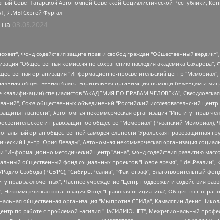
ный Совет Татарской Автономной Советской Социалистической Республики, Кон
БТ, Я.МЫ Сергей Фургал
 на
03.05.2024
мная некоммерческая организация "Центр по работе с проблемой насилия "НАСИЛИЮ.НЕТ", Межрегиональный профессиональный союз работников здравоохранения "Альянс врачей", Юридическое лицо, зарегистрированное в Латвийской Республике, SIA "Medusa Project" (регистрационный номер 40103797863, дата регистрации 10.06.2014), Некоммерческая организация "Фонд по борьбе с коррупцией", Автономная некоммерческая организация "Институт права и публичной политики", Баданин Роман Сергеевич, Гликин Максим Александрович, Железнова Мария Михайловна, Лукьянова Юлия Сергеевна, Маетная Елизавета Витальевна, Маняхин Петр Борисович, Чуракова Ольга Владимировна, Ярош Юлия Петровна, Юридическое лицо "The Insider SIA", зарегистрированное в Риге, Латвийская Республика (дата регистрации 26.06.2015), являющееся администратором доменного имени интернет-издания "The Insider SIA", https://theins.ru, Постернак Алексей Евгеньевич, Рубин Михаил Аркадьевич, Анин Роман Александрович, Юридическое лицо Istories fonds, зарегистрированное в Латвийской Республике (регистрационный номер 50008295751, дата регистрации 24.02.2020), Великовский Дмитрий Александрович, Долинина Ирина Николаевна, Мароховская Алеся Алексеевна, Шлейнов Роман Юрьевич, Шмагун Олеся Валентиновна, Общество с ограниченной ответственностью "Альтаир 2021", Общество с ограниченной ответственностью "Вега 2021", Общество с ограниченной ответственностью "Главный редактор 2021", Общество с ограниченной ответственностью "Ромашки монолит", Важенков Артем Валерьевич, Ивановская областная общественная организация "Центр гендерных исследований", Гурман Юрий Альбертович, Медиапроект "ОВД-Инфо", Егоров Владимир Владимирович, Жилинский Владимир Александрович, Общество с ограниченной ответственностью "ЗП", Иванова София Юрьевна, Карезина Инна Павловна, Кильтау Екатерина Викторовна, Петров Алексей Викторович, Пискунов Сергей Евгеньевич, Смирнов Сергей Сергеевич, Тихонов Михаил Сергеевич, Общество с ограниченной ответственностью "ЖУРНАЛИСТ-ИНОСТРАННЫЙ АГЕНТ", Арапова Галина Юрьевна, Вольтская Татьяна Анатольевна, Американская компания "Mason G.E.S. Anonymous Foundation" (США), являющаяся владельцем интернет-издания https://mnews.world/, Компания "Stichting Bellingcat", зарегистрированная в Нидерландах (дата регистрации 11.07.2018), Захаров Андрей Вячеславович, Клепиковская Екатерина Дмитриевна, Общество с ограниченной ответственностью "МЕМО", Перл Роман Александрович, Симонов Евгений Алексеевич, Соловьева Елена Анатольевна, Сотников Даниил Владимирович, Сурначева Елизавета Дмитриевна, Автономная некоммерческая организация по защите прав человека и информированию населения "Якутия – Наше Мнение", Общество с ограниченной ответственностью "Москоу диджитал медиа", с 26.01.2023 Общество с ограниченной ответственностью "Чайка Белые сады", Ветошкина Валерия Валерьевна, Заговора Максим Александрович, Межрегиональное общественное движение "Российская ЛГБТ - сеть", Оленичев Максим Владимирович, Павлов Иван Юрьевич, Скворцова Елена Сергеевна, Общество с ограниченной ответственностью "Как бы инагент", Кочетков Игорь Викторович, Общество с ограниченной ответственностью "Честные выборы", Еланчик Олег Александрович, Общество с ограниченной ответственностью "Нобелевский призыв", Гималова Регина Эмилевна, Григорьев Андрей Валерьевич, Григорьева Алина Александровна, Ассоциация по содействию защите прав призывников, альтернативнослужащих и военнослужащих "Правозащитная группа "Гражданин.Армия.Право", Хисамова Регина Фаритовна, Автономная некоммерческая организация по реализации социально-правовых программ "Лилит", Дальн