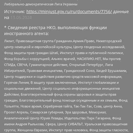
Либерально-демократическая Лига Украины
Источник:
https://minjust.gov.ru/ru/documents/7756/
данные
на
13.05.2024
* Сведения реестра НКО, выполняющих функции
иностранного агента:
Лилит, Правозащитная группа Гражданин.Армия.Право, Нижегородский
центр немецкой и европейской культуры, Центр гендерных исследований,
Фонд защиты прав граждан Штаб, Институт права и публичной политики,
Фонд борьбы с коррупцией, Альянс врачей, НАСИЛИЮ.НЕТ, Мы против
СПИДа, СВЕЧА, Гуманитарное действие, Открытый Петербург, Лига
Избирателей, Правовая инициатива, Гражданский Союз, Хасдей Ерушалаим,
Центр поддержки и содействия развитию средств массовой информации,
Горячая Линия, В защиту прав заключенных, Институт глобализации и
социальных движений, Центр социально-информационных инициатив
Действие, Благотворительный фонд охраны здоровья и защиты прав
граждан, Благотворительный фонд помощи осужденным и их семьям, Фонд
Тольятти, Новое время, Серебряная тайга, Так-Так-Так, Сова, центр Анна,
Проект Апрель, Самарская губерния, Эра здоровья, Мемориал,
Аналитический Центр Юрия Левады, Издательство Парк Гагарина, Фонд
имени Андрея Рылькова, Сфера, Центр СИБАЛЬТ, Уральская правозащитная
группа, Женщины Евразии, Институт прав человека, Фонд защиты гласности,