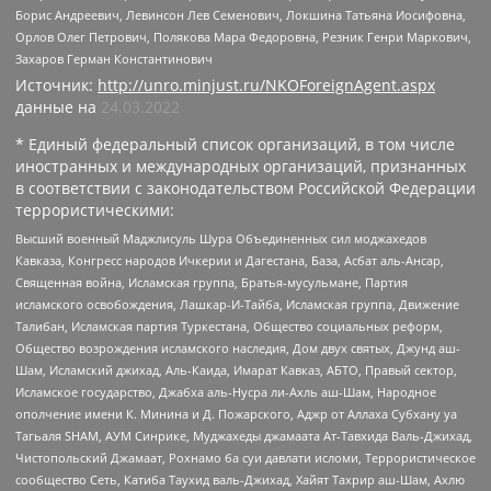
Борис Андреевич, Левинсон Лев Семенович, Локшина Татьяна Иосифовна,
Орлов Олег Петрович, Полякова Мара Федоровна, Резник Генри Маркович,
Захаров Герман Константинович
Источник:
http://unro.minjust.ru/NKOForeignAgent.aspx
данные на
24.03.2022
* Единый федеральный список организаций, в том числе
иностранных и международных организаций, признанных
в соответствии с законодательством Российской Федерации
террористическими:
Высший военный Маджлисуль Шура Объединенных сил моджахедов
Кавказа, Конгресс народов Ичкерии и Дагестана, База, Асбат аль-Ансар,
Священная война, Исламская группа, Братья-мусульмане, Партия
исламского освобождения, Лашкар-И-Тайба, Исламская группа, Движение
Талибан, Исламская партия Туркестана, Общество социальных реформ,
Общество возрождения исламского наследия, Дом двух святых, Джунд аш-
Шам, Исламский джихад, Аль-Каида, Имарат Кавказ, АБТО, Правый сектор,
Исламское государство, Джабха аль-Нусра ли-Ахль аш-Шам, Народное
ополчение имени К. Минина и Д. Пожарского, Аджр от Аллаха Субхану уа
Тагьаля SHAM, АУМ Синрике, Муджахеды джамаата Ат-Тавхида Валь-Джихад,
Чистопольский Джамаат, Рохнамо ба суи давлати исломи, Террористическое
сообщество Сеть, Катиба Таухид валь-Джихад, Хайят Тахрир аш-Шам, Ахлю