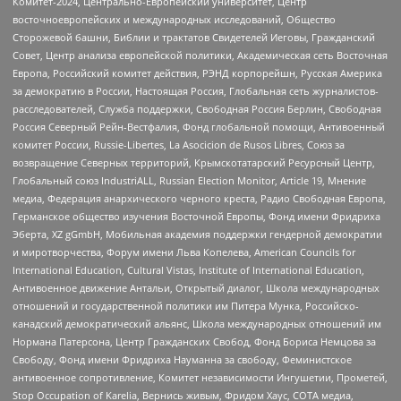
Комитет-2024, Центрально-Европейский университет, Центр
восточноевропейских и международных исследований, Общество
Сторожевой башни, Библии и трактатов Свидетелей Иеговы, Гражданский
Совет, Центр анализа европейской политики, Академическая сеть Восточная
Европа, Российский комитет действия, РЭНД корпорейшн, Русская Америка
за демократию в России, Настоящая Россия, Глобальная сеть журналистов-
расследователей, Служба поддержки, Свободная Россия Берлин, Свободная
Россия Северный Рейн-Вестфалия, Фонд глобальной помощи, Антивоенный
комитет России, Russie-Libertes, La Asocicion de Rusos Libres, Союз за
возвращение Северных территорий, Крымскотатарский Ресурсный Центр,
Глобальный союз IndustriALL, Russian Election Monitor, Article 19, Мнение
медиа, Федерация анархического черного креста, Радио Свободная Европа,
Германское общество изучения Восточной Европы, Фонд имени Фридриха
Эберта, XZ gGmbH, Мобильная академия поддержки гендерной демократии
и миротворчества, Форум имени Льва Копелева, American Councils for
International Education, Cultural Vistas, Institute of International Education,
Антивоенное движение Антальи, Открытый диалог, Школа международных
отношений и государственной политики им Питера Мунка, Российско-
канадский демократический альянс, Школа международных отношений им
Нормана Патерсона, Центр Гражданских Свобод, Фонд Бориса Немцова за
Свободу, Фонд имени Фридриха Науманна за свободу, Феминистское
антивоенное сопротивление, Комитет независимости Ингушетии, Прометей,
Stop Occupation of Karelia, Вернись живым, Фридом Хаус, СОТА медиа,