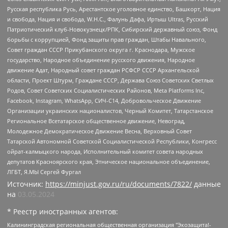
Русская республика Русь, Арестантское уголовное единство, Башкорт, Нация
и свобода, Нация и свобода, W.H.С., Фалунь Дафа, Иртыш Ultras, Русский
Патриотический клуб-Новокузнецк/РПК, Сибирский державный союз, Фонд
борьбы с коррупцией, Фонд защиты прав граждан, Штабы Навального,
Совет граждан СССР Прикубанского округа г. Краснодара, Мужское
государство, Народное объединение русского движения, Народное
движение Адат, Народный совет граждан РСФСР СССР Архангельской
области, Проект Штурм, Граждане СССР, Держава Союз Советских Светлых
Родов, Совет Советских Социалистических Районов, Meta Platforms Inc,
Facebook, Instagram, WhatsApp, СИЧ-С14, Добровольческое Движение
Организации украинских националистов, Черный Комитет, Татарстанское
Региональное Всетатарское общественное движение, Невоград,
Молодежное Демократическое Движение Весна, Верховный Совет
Татарской Автономной Советской Социалистической Республики, Конгресс
ойрат-калмыцкого народа, Исполнительный комитет совета народных
депутатов Красноярского края, Этническое национальное объединение,
ЛГБТ, Я.МЫ Сергей Фургал
Источник:
https://minjust.gov.ru/ru/documents/7822/
данные
на
03.05.2024
* Реестр иностранных агентов:
Калининградская региональная общественная организация "Экозащита!-Женсовет", Фонд содействия защите прав и свобод граждан "Общественный вердикт", Фонд "Институт Развития Свободы Информации", Частное учреждение "Информационное агентство МЕМО. РУ", Региональная общественная организация "Общественная комиссия по сохранению наследия академика Сахарова", Фонд поддержки свободы прессы, Санкт-Петербургская общественная правозащитная организация "Гражданский контроль", Межрегиональная общественная организация "Информационно-просветительский центр "Мемориал", Региональный Фонд "Центр Защиты Прав Средств Массовой Информации", с 05.12.2023 Фонд "Центр Защиты Прав Средств массовой информации", Региональная общественная благотворительная организация помощи беженцам и мигрантам "Гражданское содействие", Негосударственное образовательное учреждение дополнительного профессионального образования (повышение квалификации) специалистов "АКАДЕМИЯ ПО ПРАВАМ ЧЕЛОВЕКА", Свердловская региональная общественная организация "Сутяжник", Автономная некоммерческая организация "Центр независимых социологических исследований", Союз общественных объединений "Российский исследовательский центр по правам человека", Региональное общественное учреждение научно-информационный центр "МЕМОРИАЛ", Некоммерческая организация "Фонд защиты гласности", Автономная некоммерческая организация "Институт прав человека", Городская общественная организация "Екатеринбургское общество "МЕМОРИАЛ", Городская общественная организация "Рязанское историко-просветительское и правозащитное общество "Мемориал" (Рязанский Мемориал), Челябинский региональный орган общественной самодеятельности – женское общественное объединение "Женщины Евразии", Челябинский региональный орган общественной самодеятельности "Уральская правозащитная группа", Фонд содействия защите здоровья и социальной справедливости имени Андрея Рылькова, Автономная Некоммерческая Организация "Аналитический Центр Юрия Левады", Автономная некоммерческая организация социальной поддержки населения "Проект Апрель", Региональная общественная организация помощи женщинам и детям, находящимся в кризисной ситуации "Информационно-методический центр "Анна", Фонд содействия развитию массовых коммуникаций и правовому просвещению "Так-так-Так", Фонд содействия устойчивому развитию "Серебряная тайга", Свердловский региональный общественный фонд социальных проектов "Новое время", "Idel.Реалии", Кавказ.Реалии, Крым.Реалии, Телеканал Настоящее Время, Татаро-башкирская служба Радио Свобода (Azatliq Radiosi), Радио Свободная Европа/Радио Свобода (PCE/PC), "Сибирь.Реалии", "Фактограф", Благотворительный фонд помощи осужденным и их семьям, Автономная некоммерческая организация "Институт глобализации и социальных движений", Фонд "В защиту прав заключенных", Частное учреждение "Центр поддержки и содействия развитию средств массовой информации", Пензенский региональный общественный благотворительный фонд "Гражданский союз", "Север.Реалии", Некоммерческая организация Фонд "Правовая инициатива", Общество с ограниченной ответственностью "Радио Свободная Европа/Радио Свобода", Чешское информационное агентство "MEDIUM-ORIENT", Красноярская региональная общественная организация "Мы против СПИДа", Камалягин Денис Николаевич, Маркелов Сергей Евгеньевич, Пономарев Лев Александрович, Савицкая Людмила Алексеевна, Автономная некоммерческая организация "Центр по работе с проблемой насилия "НАСИЛИЮ.НЕТ", Межрегиональный профессиональный союз работников здравоохранения "Альянс врачей", Юридическое лицо, зарегистрированное в Латвийской Республике, SIA "Medusa Project" (регистрационный номер 40103797863, дата регистрации 10.06.2014), Некоммерческая организация "Фонд по борьбе с коррупцией", Автономная некоммерческая организация "Институт права и публичной политики", Баданин Роман Сергеевич, Гликин Максим Александрович, Железнова Мария Михайловна, Лукьянова Юлия Сергеевна, Маетная Елизавета Витальевна, Маняхин Петр Борисович, Чуракова Ольга Владимировна, Ярош Юлия Петровна, Юридическое лицо "The Insider SIA", зарегистрированное в Риге, Латвийская Республика (дата регистрации 26.06.2015), являющееся администратором доменного имени интернет-издания "The Insider SIA", https://theins.ru, Постернак Алексей Евгеньевич, Рубин Михаил Аркадьевич, Анин Роман Александрович, Юридическое лицо Istories fonds, зарегистрированное в Латвийской Республике (регистрационный номер 50008295751, дата регистрации 24.02.2020), Великовский Дмитрий Александрович, Долинина Ирина Николаевна, Мароховская Алеся Алексеевна, Шлейнов Роман Юрьевич, Шмагун Олеся Валентиновна, Общество с ограниченной ответственностью "Альтаир 2021", Общество с ограниченной ответственностью "Вега 2021", Общество с ограниченной ответственностью "Главный редактор 2021", Общество с ограниченной ответственностью "Ромашки монолит", Важенков Артем Валерьевич, Ивановская областная общественная организация "Центр гендерных исследований", Гурман Юрий Альбертович, Медиапроект "ОВД-Инфо", Егоров Владимир Владимирович, Жилинский Владимир Александрович, Общество с ограниченной ответственностью "ЗП", Иванова София Юрьевна, Карезина Инна Павловна, Кильтау Екатерина Викторовна, Петров Алексей Викторович, Пискунов Сергей Евгеньевич, Смирнов Сергей Сергеевич, Тихонов Михаил Сергеевич, Общество с ограниченной ответственностью "ЖУРНАЛИСТ-ИНОСТРАННЫЙ АГЕНТ", Арапова Галина Юрьевна, Вольтская Татьяна Анатольевна, Американская компания "Mason G.E.S. Anonymous Foundation" (США), являющаяся владельцем интернет-издания https://mnews.world/, Компания "Stichting Bellingcat", зарегистрированная в Нидерландах (дата регистрации 11.07.2018), Захаров Андрей Вячеславович, Клепиковская Екатерина Дмитриевна, Общество с ограниченной ответственностью "МЕМО", Перл Роман Александрович, Симонов Евгений Алексеевич, Соловьева Елена Анатольевна, Сотников Даниил Владимирович, Сурначева Елизавета Дмитриевна, Автономная некоммерческая организация по защите прав человека и информированию населения "Якутия – Наше Мнение", Общество с ограниченной ответственностью "Москоу диджитал медиа", с 26.01.2023 Общество с ограниченной ответственностью "Чайка Белые сады", Ветошкина Валерия Валерьевна, Заговора Максим Александрович, Межрегиональное общественное движение "Российская ЛГБТ - сеть", Оленичев Максим Владимирович, Павлов Иван Юрьевич, Скворцова Елена Сергеевна, Общество с ограниченной ответственностью "Как бы инагент", Кочетков Игорь Викторович, Общество с ограниченной ответственностью "Честные выборы", Еланчик Олег Александрович, Общество с ограниченной ответственностью "Нобелевский призыв", Гималова Регина Эмилевна, Григорьев Андрей Валерьевич, Григорьева Алина Александровна, Ассоциация по содействию защите прав призывников, альтернативнослужащих и военнослужащих "Правозащитная группа "Гражданин.Армия.Право", Хисамова Регина Фаритовна, Автономная некоммерческая организация по реализации социально-правовых программ "Лилит", Дальневосточное общественное движение "Маяк", Санкт-Петербургская ЛГБТ-инициативная группа "Выход", Инициативная группа ЛГБТ+ "Реверс", Алексеев Андрей Викторович, Бекбулатова Таисия Львовна, Беляев Иван Михайлович, Владыкина Елена Сергеевна, Гельман Марат Александрович, Никульшина Вероника Юрьевна, Толоконникова Надежда Андреевна, Шендерович Виктор Анатольевич, Общество с ограниченной ответственностью "Данное сообщение", Общество с ограниченной ответственностью Издательский дом "Новая глава", Айнбиндер Александра Александровна, Московский комьюнити-центр для ЛГБТ+инициатив, Благотворительный фонд развития филантропии, Deutsche Welle (Германия, Kurt-Schumacher-Strasse 3, 53113 Bonn), Борзунова Мария Михайловна, Воробьев Виктор Викторович, Голубева Анна Львовна, Константинова Алла Михайловна, Малкова Ирина Владимировна, Мурадов Мурад Абдулгалимович, Осетинская Елизавета Николаевна, Понасенков Евгений Николаевич, Ганапольский Матвей Юрьевич, Киселев Евгений Алексеевич, Борухович Ирина Григорьевна, Дремин Иван Тимофеевич, Дубровский Дмитрий Викторович, Красноярская региональная общественная организация поддержки и развития альтернативных образовательных технологий и межкультурных коммуникаций "ИНТЕРРА", Маяковская Екатерина Алексеевна, Фейгин Марк Захарович, Филимонов Андрей Викторович, Дзугкоева Регина Николаевна, Доброхотов Роман Александрович, Дудь Юрий Александрович, Елкин Сергей Владимирович, Кругликов Кирилл Игоревич, Сабунаева Мария Леонидовна, Семенов Алексей Владимирович, Шаинян Карен Багратович, Шульман Екатерина Михайловна, Асафьев Артур Валерьевич, Вахштайн Виктор Семенович, Венедиктов Алексей Алексеевич, Лушникова Екатерина Евгеньевна, Волков Леонид Михайлович, Невзоров Александр Глебович, Пархоменко Сергей Борисович, Сироткин Ярослав Николаевич, Кара-Мурза Владимир Владимирович, Баранова Наталья Владимировна, Гозман Леонид Яковлевич, Кагарлицкий Борис Юльевич, Климарев Михаил Валерьевич, Милов Владимир Станиславович, Автономная некоммерческая организация Краснодарский центр современного искусства "Типография", Моргенштерн Алишер Тагирович, Соболь Любовь Эдуардовна, Общество с ограниченной ответственностью "ЛИЗА НОРМ", Каспаров Гарри Кимович, Ходорковский Михаил Борисович, Общество с ограниченной ответственностью "Апрельские тезисы", Данилович Ирина Брониславовна, Кашин Олег Владимирович, Петров Николай Владимирович, Пивоваров Алексей Владимирович, Соколов Михаил Владимирович, Цветкова Юлия Владимировна, Чичваркин Евгений Александрович, Комитет против пыток/Команда против пыток, Общество с ограниченной ответственностью "Первый научный", Общество с ограниченной ответственностью "Вертолет и ко", Белоцерковская Вероника Борисовна, Кац Максим Евгеньевич, Лазарева Татьяна Юрьевна, Шаведдинов Руслан Табризович, Яшин Илья Валерьевич, Общество с ограниченной ответственностью "Иноагент ААВ", Алешковский Дмитрий Петрович, Альбац Евгения Марковна, Быков Дмитрий Львович, Галямина Юлия Евгеньевна, Лойко Сергей Леонидович, Мартынов Кирилл Константинович, Медведев Сергей Александрович, Крашенинников Федор Геннадиевич, Гордеева Катерина Вл