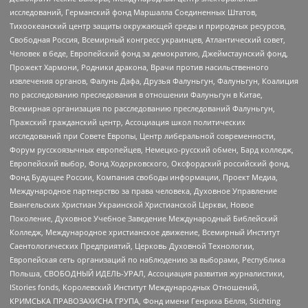
исследований, Германский фонд Маршалла Соединенных Штатов,
Тихоокеанский центр защиты окружающей среды и природных ресурсов,
Свободная Россия, Всемирный конгресс украинцев, Атлантический совет,
Человек в беде, Европейский фонд за демократию, Джеймстаунский фонд,
Прожект Хармони, Родники дракона, Врачи против насильственного
извлечения органов, Фалунь Дафа, Друзья Фалуньгун, Фалуньгун, Коалиция
по расследованию преследования в отношении Фалуньгун в Китае,
Всемирная организация по расследованию преследований Фалуньгун,
Пражский гражданский центр, Ассоциация школ политических
исследований при Совете Европы, Центр либеральной современности,
Форум русскоязычных европейцев, Немецко-русский обмен, Бард колледж,
Европейский выбор, Фонд Ходорковского, Оксфордский российский фонд,
Фонд Будущее России, Компания свободы информации, Проект Медиа,
Международное партнерство за права человека, Духовное Управление
Евангельских Христиан Украинской Христианской Церкви, Новое
Поколение, Духовное Учебное Заведение Международный Библейский
Колледж, Международное христианское движение, Всемирный Институт
Саентологических Предприятий, Церковь Духовной Технологии,
Европейская сеть организаций по наблюдению за выборами, Республика
Польша, СВОБОДНЫЙ ИДЕЛЬ-УРАЛ, Ассоциация развития журналистики,
IStories fonds, Королевский Институт Международных Отношений,
КРИМСЬКА ПРАВОЗАХИСНА ГРУПА, Фонд имени Генриха Бёлля, Stichting