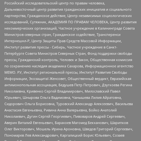
Российский исследовательский центр по правам человека,
Дальневосточный центр развития гражданских инициатив и социального
партнерства, Гражданское действие, Центр независимых социологических
исследований, Сутяжник, АКАДЕМИЯ ПО ПРАВАМ ЧЕЛОВЕКА, Центр развития
некоммерческих организаций, Частное учреждение в Калининграде Совета
Министров северных стран, Гражданское содействие, Трансперенси
Интернешнл-Р, Центр Защиты Прав Средств Массовой Информации,
Институт развития прессы - Сибирь, Частное учреждение в Санкт-
Петербурге Совета Министров Северных Стран, Фонд поддержки свободы
прессы, Гражданский контроль, Человек и Закон, Общественная комиссия
по сохранению наследия академика Сахарова, Информационное агентство
МЕМО. РУ, Институт региональной прессы, Институт Развития Свободы
Информации, Экозащита!-Женсовет, Общественный вердикт, Евразийская
антимонопольная ассоциация, Бедушев Петр Петрович, Дзугкоева Регина
Николаевна, Кривенко Сергей Владимирович, Милославский Павел
Юрьевич, Шнырова Ольга Вадимовна, Чанышева Лилия Айратовна,
Сидорович Ольга Борисовна, Туровский Александр Алексеевич, Васильева
Анастасия Евгеньевна, Ривина Анна Валерьевна, Бойко Анатолий
Николаевич, Дугин Сергей Георгиевич, Пивоваров Андрей Сергеевич,
Аверин Виталий Евгеньевич, Барахоев Магомед Бекханович, Шарипков
Олег Викторович, Мошель Ирина Ароновна, Шведов Григорий Сергеевич,
Пономарев Лев Александрович, Каргалицкий Борис Юльевич, Созаев