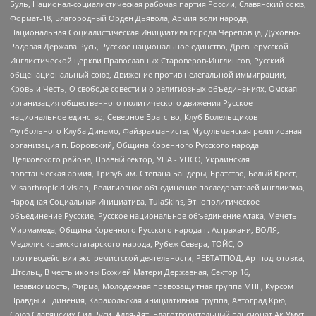
Буль, Национал-социалистическая рабочая партия России, Славянский союз,
Формат-18, Благородный Орден Дьявола, Армия воли народа,
Национальная Социалистическая Инициатива города Череповца, Духовно-
Родовая Держава Русь, Русское национальное единство, Древнерусской
Инглистической церкви Православных Староверов-Инглингов, Русский
общенациональный союз, Движение против нелегальной иммиграции,
Кровь и Честь, О свободе совести и о религиозных объединениях, Омская
организация общественного политического движения Русское
национальное единство, Северное Братство, Клуб Болельщиков
Футбольного Клуба Динамо, Файзрахманисты, Мусульманская религиозная
организация п. Боровский, Община Коренного Русского народа
Щелковского района, Правый сектор, УНА - УНСО, Украинская
повстанческая армия, Тризуб им. Степана Бандеры, Братство, Белый Крест,
Misanthropic division, Религиозное объединение последователей инглиизма,
Народная Социальная Инициатива, TulaSkins, Этнополитическое
объединение Русские, Русское национальное объединение Атака, Мечеть
Мирмамеда, Община Коренного Русского народа г. Астрахани, ВОЛЯ,
Меджлис крымскотатарского народа, Рубеж Севера, ТОЙС, О
противодействии экстремистской деятельности, РЕВТАТПОД, Артподготовка,
Штольц, В честь иконы Божией Матери Державная, Сектор 16,
Независимость, Фирма, Молодежная правозащитная группа МПГ, Курсом
Правды и Единения, Каракольская инициативная группа, Автоград Крю,
Союз Славянских Сил Руси, Алля-Аят, Благотворительный пансионат Ак Умут,