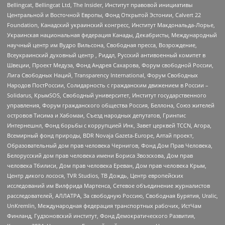
Bellingcat, Bellingcat Ltd, The Insider, Институт правовой инициативы
Центральной и Восточной Европы, Фонд Открытой Эстонии, Calvert 22
Foundation, Канадский украинский конгресс, Институт Макдональда-Лорье,
Украинская национальная федерация Канады, Декабристы, Международный
научный центр им Вудро Вильсона, Свободная пресса, Возрождение,
Всеукраинский духовный центр , Риддл, Русский антивоенный комитет в
Швеции, Проект Медуза, Фонд Андрея Сахарова, Форум свободной России,
Лига Свободных Наций, Transparеncy International, Форум Свободных
Народов ПостРоссии, Солидарность с гражданским движением в России –
Solidarus, КрымSOS, Свободный университет, Институт государственного
управления, Форум гражданского общества Россия, Беллона, Союз жителей
островов Тисима и Хабомаи, Съезд народных депутатов, Гринпис
Интернешнл, Фонд борьбы с коррупцией Инк, Завет церквей TCCN, Агора,
Всемирный фонд природы, BDR Novaja Gazeta-Europe, Алтай проект,
Образовательный дом прав человека Чернигов, Фонд Дом Прав Человека,
Белорусский дом прав человека имени Бориса Звозскова, Дом прав
человека Тбилиси, Дом прав человека Ереван, Дом прав человека Крым,
Центр дикого лосося, TVR Studios, ТВ Дождь, Центр европейских
исследований им Вилфрида Мартенса, Сетевое объединение журналистов
расследователей, АЛЛАТРА, За свободную Россию, Свободная Бурятия, Uralic,
UnKremlin, Международная федерация транспортных рабочих, ИстЧам
Финланд, Гудзоновский институт, Фонд Демократического Развития,