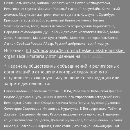
Сунна Валь Джамаа, National Socialism/White Power, Артподготовка,
Религиозная группа “Джамаат “Красный пахарь”, Колумбайн, Хатлонский
джамаат, Мусульманская религиозная группа п. Кушкуль г. Оренбург,
Крымско-татарский добровольческий батальон имени Номана
Челебиджихана, Азов, Партия исламского возрождения Таджикистана,
Народная самооборона, Дуббайский джамаат, московская ячейка, Батал-
Хаджи Белхороев, Маньяки Культ Убийц, Молодёжь Которая Улыбается,
Легион Свобода России, Айдар, Русский добровольческий корпус
Источник:
http://nac.gov.ru/terroristicheskie-i-ekstremistskie-
organizacii-i-materialy.html
данные на
16.11.2023
* Перечень общественных объединений и религиозных
организаций в отношении которых судом принято
вступившее в законную силу решение о ликвидации или
запрете деятельности:
Национал-большевистская партия, ВЕК РА, Рада земли Кубанской Духовно
Родовой Державы Русь, Община Духовного Управления Асгардской Веси
Беловодья, Славянская Община Капища Веды Перуна, Мужская Духовная
Семинария Староверов-Инглингов, Нурджулар, К Богодержавию, Таблиги
Джамаат, Свидетели Иеговы, Русское национальное единство, Национал-
социалистическое общество, Джамаат мувахидов, Объединенный Вилайат
Кабарды, Балкарии и Карачая, Союз славян, Ат-Такфир Валь-Хиджра, Пит