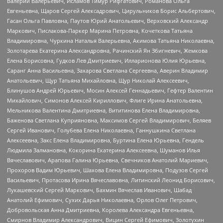
Валерий Валерьевич, Исламов Тимур Рифгатович, Романова Ольга
Евгеньевна, Щаров Сергей Алексадрович, Цирульников Борис Альбертович,
Гасан Ольга Павловна, Паутов Юрий Анатольевич, Верховский Александр
Маркович, Пислакова-Паркер Марина Петровна, Кочеткова Татьяна
Владимировна, Чуркина Наталья Валерьевна, Акимова Татьяна Николаевна,
Золотарева Екатерина Александровна, Рачинский Ян Збигневич, Жемкова
Елена Борисовна, Гудков Лев Дмитриевич, Илларионова Юлия Юрьевна,
Саранг Анна Васильевна, Захарова Светлана Сергеевна, Аверин Владимир
Анатольевич, Щур Татьяна Михайловна, Щур Николай Алексеевич,
Блинушов Андрей Юрьевич, Мосин Алексей Геннадьевич, Гефтер Валентин
Михайлович, Симонов Алексей Кириллович, Флиге Ирина Анатольевна,
Мельникова Валентина Дмитриевна, Вититинова Елена Владимировна,
Баженова Светлана Куприяновна, Максимов Сергей Владимирович, Беляев
Сергей Иванович, Голубева Елена Николаевна, Ганнушкина Светлана
Алексеевна, Закс Елена Владимировна, Буртина Елена Юрьевна, Гендель
Людмила Залмановна, Кокорина Екатерина Алексеевна, Шуманов Илья
Вячеславович, Арапова Галина Юрьевна, Свечников Анатолий Мариевич,
Прохоров Вадим Юрьевич, Шахова Елена Владимировна, Подузов Сергей
Васильевич, Протасова Ирина Вячеславовна, Литинский Леонид Борисович,
Лукашевский Сергей Маркович, Бахмин Вячеслав Иванович, Шабад
Анатолий Ефимович, Сухих Дарья Николаевна, Орлов Олег Петрович,
Добровольская Анна Дмитриевна, Королева Александра Евгеньевна,
Смирнов Владимир Александрович, Вицин Сергей Ефимович, Золотухин